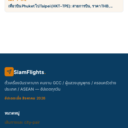
เที่ยวบิน Phuket ไป Taipei (HKT-TPE): สายการบิน, ราคา THB,
ตารางบิน
SiamFlights
.
ตั๋วเครื่องบินราคาบาท คนงาน GCC / ผู้แสวงบุญพุทธ / ครอบครัวต่าง
ประเทศ / ASEAN — อัปเดตทุกวัน
อัปเดตเมื่อ สิงหาคม 2026
หมวดหมู่
เส้นทางและ city-pair