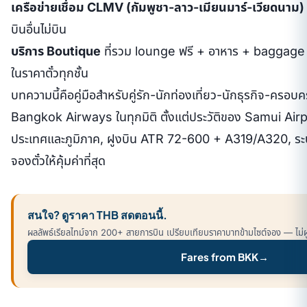
เครือข่ายเชื่อม CLMV (กัมพูชา-ลาว-เมียนมาร์-เวียดนาม)
บินอื่นไม่บิน
บริการ Boutique
ที่รวม lounge ฟรี + อาหาร + baggage 
ในราคาตั๋วทุกชั้น
บทความนี้คือคู่มือสำหรับคู่รัก-นักท่องเที่ยว-นักธุรกิจ-ครอบคร
Bangkok Airways ในทุกมิติ ตั้งแต่ประวัติของ Samui Airpo
ประเทศและภูมิภาค, ฝูงบิน ATR 72-600 + A319/A320, ระ
จองตั๋วให้คุ้มค่าที่สุด
สนใจ? ดูราคา THB สดตอนนี้.
ผลลัพธ์เรียลไทม์จาก 200+ สายการบิน เปรียบเทียบราคาบาทข้ามไซต์จอง — ไม่ผูกม
Fares from BKK
→