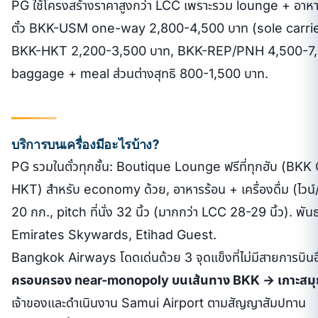
PG ใช้โครงสร้างราคาสูงกว่า LCC เพราะรวม lounge + อา
ตั๋ว BKK-USM one-way 2,800-4,500 บาท (sole carri
BKK-HKT 2,200-3,500 บาท, BKK-REP/PNH 4,500-7,50
baggage + meal ส่วนต่างสุทธิ 800-1,500 บาท.
บริการบนเครื่องมีอะไรบ้าง?
PG รวมในตั๋วทุกชั้น: Boutique Lounge ฟรีที่ทุกฮับ (B
HKT) สำหรับ economy ด้วย, อาหารร้อน + เครื่องดื่ม (ไวน
20 กก., pitch ที่นั่ง 32 นิ้ว (มากกว่า LCC 28-29 นิ้ว). พ
Emirates Skywards, Etihad Guest.
Bangkok Airways โดดเด่นด้วย 3 จุดแข็งที่ไม่มีสายการบินอ
ครอบครอง near-monopoly บนเส้นทาง BKK → เกาะสม
เจ้าของและดำเนินงาน Samui Airport ตามสัญญาสัมปทาน