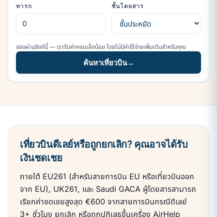
ทารก
ชั้นโดยสาร
จองผ่านลิงก์นี้ — เรารับค่าคอมเล็กน้อย โดยไม่มีค่าใช้จ่ายเพิ่มเติมสำหรับคุณ
ค้นหาเที่ยวบิน
→
เที่ยวบินดีเลย์หรือถูกยกเลิก? คุณอาจได้รับ
เงินชดเชย
ภายใต้ EU261 (สำหรับสายการบิน EU หรือเที่ยวบินออก
จาก EU), UK261, และ Saudi GACA ผู้โดยสารสามารถ
เรียกค่าชดเชยสูงสุด €600 จากสายการบินกรณีดีเลย์
3+ ชั่วโมง ยกเลิก หรือถูกปฏิเสธขึ้นเครื่อง AirHelp