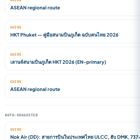
GUIDE
ASEAN regional route
GUIDE
HKT Phuket — คู่มือสนามบินภูเก็ต ฉบับคนไทย 2026
GUIDE
เลานจ์สนามบินภูเก็ต HKT 2026 (EN-primary)
GUIDE
ASEAN regional route
AUTO-SUGGESTED
GUIDE
Nok Air (DD): สายการบินในประเทศไทย ULCC, ฮับ DMK, 73