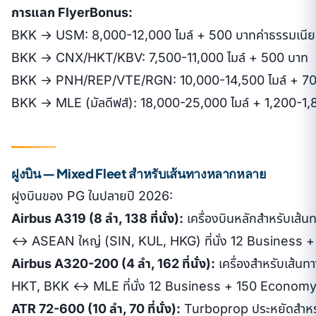
การแลก FlyerBonus:
BKK → USM: 8,000-12,000 ไมล์ + 500 บาทค่าธรรมเนี
BKK → CNX/HKT/KBV: 7,500-11,000 ไมล์ + 500 บาท
BKK → PNH/REP/VTE/RGN: 10,000-14,500 ไมล์ + 70
BKK → MLE (มัลดีฟส์): 18,000-25,000 ไมล์ + 1,200-1,
ฝูงบิน — Mixed Fleet สำหรับเส้นทางหลากหลาย
ฝูงบินของ PG ในปลายปี 2026:
Airbus A319 (8 ลำ, 138 ที่นั่ง):
เครื่องบินหลักสำหรับเ
↔ ASEAN ใหญ่ (SIN, KUL, HKG) ที่นั่ง 12 Business
Airbus A320-200 (4 ลำ, 162 ที่นั่ง):
เครื่องสำหรับเส้น
HKT, BKK ↔ MLE ที่นั่ง 12 Business + 150 Econom
ATR 72-600 (10 ลำ, 70 ที่นั่ง):
Turboprop ประหยัดสำหรั