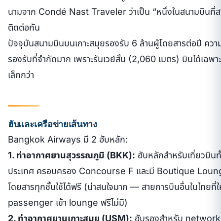
นามจาก Condé Nast Traveler ว่าเป็น “หนึ่งในสนามบินที่สว
ติดต่อกัน
ปัจจุบันสนามบินบนเกาะสมุยรองรับ 6 ล้านผู้โดยสารต่อปี ควา
รองรับที่จำกัดมาก เพราะรันเวย์สั้น (2,060 เมตร) บินได้เฉพ
เล็กกว่า
ฮับและเครือข่ายเส้นทาง
Bangkok Airways มี 2 ฮับหลัก:
1. ท่าอากาศยานสุวรรณภูมิ (BKK):
ฮับหลักสำหรับเที่ยวบินท
ประเทศ ครอบครอง Concourse F และมี Boutique Lounge 
โดยสารทุกชั้นใช้ได้ฟรี (น่าสนใจมาก — สายการบินอื่นในไทยท
passenger เข้า lounge ฟรีไม่มี)
2. ท่าอากาศยานเกาะสมุย (USM):
ฮับรองสำหรับ network