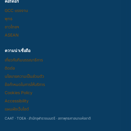
คอริดอร์
GCC แรงงาน
พุทธ
ชาวไทยฯ
ASEAN
ความน่าเชื่อถือ
เกี่ยวกับทีมบรรณาธิการ
ติดต่อ
นโยบายความเป็นส่วนตัว
ข้อกำหนดในการให้บริการ
Cookies Policy
Accessibility
แผนผังเว็บไซต์
CAAT · TOEA · สำนักจุฬาราชมนตรี · สภาพุทธศาสนาแห่งชาติ