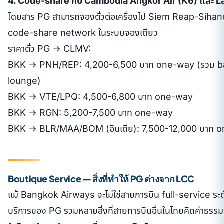
4. Code-share กับ Cambodia Angkor Air (K6) และ La
โดยสาร PG สามารถจองตั๋วต่อเครื่องไป Siem Reap-Sihan
code-share network ในระบบจองเดียว
ราคาตั๋ว PG → CLMV:
BKK → PNH/REP: 4,200-6,500 บาท one-way (รวม b
lounge)
BKK → VTE/LPQ: 4,500-6,800 บาท one-way
BKK → RGN: 5,200-7,500 บาท one-way
BKK → BLR/MAA/BOM (อินเดีย): 7,500-12,000 บาท 
Boutique Service — สิ่งที่ทำให้ PG ต่างจาก LCC
แม้ Bangkok Airways จะไม่ใช่สายการบิน full-service ระ
บริการของ PG รวมหลายสิ่งที่สายการบินอื่นในไทยคิดค่าธรร