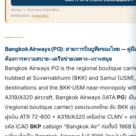
ขอบคุณ — เดินทางสะดวกในอาเซียน.
ลิงก์พันธมิตร ·
ดูรายละเอียด
Bangkok Airways (PG): สายการบินบูทีคของไทย — คู่มือส
ต้องการความสบาย-เครือข่ายเฉพาะ-เกาะสมุย
Bangkok Airways PG is the regional boutique carrie
hubbed at Suvarnabhumi (BKK) and Samui (USM),
destinations and the BKK-USM near-monopoly wi
A319/A320 aircraft. Bangkok Airways (IATA
PG
) เป
(regional boutique carrier) ของประเทศไทย ฮับ BKK สุ
ฝูงบิน ATR 72-600 + A319/A320 เครือข่าย CLMV + เก
รหัส ICAO
BKP
callsign “Bangkok Air” ก่อตั้งปี 1968 ใ