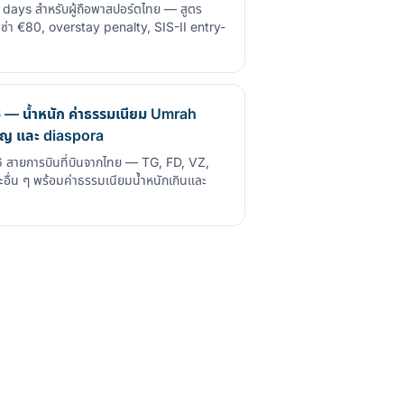
ays สำหรับผู้ถือพาสปอร์ตไทย — สูตร
วีซ่า €80, overstay penalty, SIS-II entry-
 — น้ำหนัก ค่าธรรมเนียม Umrah
บุญ และ diaspora
6 สายการบินที่บินจากไทย — TG, FD, VZ,
ื่น ๆ พร้อมค่าธรรมเนียมน้ำหนักเกินและ