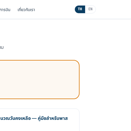
นการบิน
เกี่ยวกับเรา
TH
EN
สม
นวณวันคงเหลือ — คู่มือสำหรับพาส