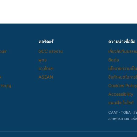
คอริดอร์
ความน่าเชื่อถือ
pair
GCC แรงงาน
เกี่ยวกับทีมบรร
พุทธ
ติดต่อ
ชาวไทยฯ
นโยบายความเป็น
ฯ
ASEAN
ข้อกำหนดในการให
แสวงบุญ
Cookies Polic
Accessibility
แผนผังเว็บไซต์
CAAT · TOEA · สำน
สภาพุทธศาสนาแห่ง