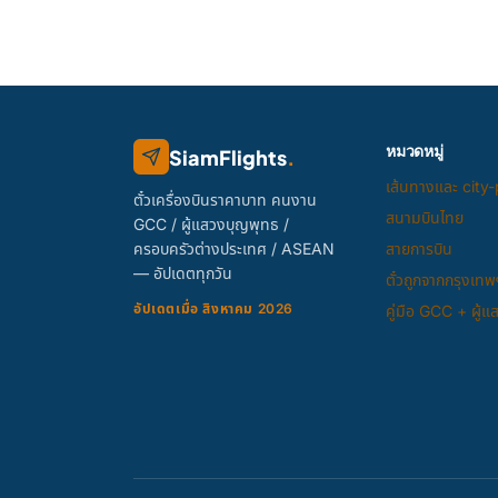
หมวดหมู่
SiamFlights
.
เส้นทางและ city-
ตั๋วเครื่องบินราคาบาท คนงาน
สนามบินไทย
GCC / ผู้แสวงบุญพุทธ /
ครอบครัวต่างประเทศ / ASEAN
สายการบิน
— อัปเดตทุกวัน
ตั๋วถูกจากกรุงเทพ
อัปเดตเมื่อ สิงหาคม 2026
คู่มือ GCC + ผู้