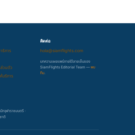
ติดต่อ
ณาธิการ
hola@siamflights.com
บทความเผยแพร่ภายใต้ลายเซ็นของ
ส่วนตัว
SiamFlights Editorial Team —
พบ
ทีม
.
้บริการ
y
ักจุฬาราชมนตรี ·
ชาติ