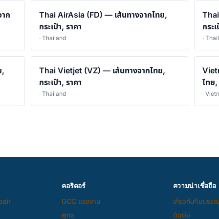
จาก
Thai AirAsia (FD) — เส้นทางจากไทย,
Thai
กระเป๋า, ราคา
กระเป
· Thailand
· Thai
ย,
Thai Vietjet (VZ) — เส้นทางจากไทย,
Viet
กระเป๋า, ราคา
ไทย,
· Thailand
· Vie
คอริดอร์
ความน่าเชื่อถือ
pair
GCC แรงงาน
เกี่ยวกับทีมบรร
พุทธ
ติดต่อ