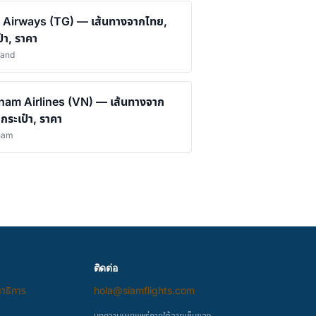
 Airways (TG) — เส้นทางจากไทย,
๋า, ราคา
land
nam Airlines (VN) — เส้นทางจาก
 กระเป๋า, ราคา
tnam
ติดต่อ
ณาธิการ
hola@siamflights.com
บทความเผยแพร่ภายใต้ลายเซ็นของ