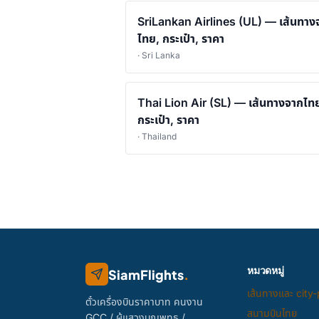
SriLankan Airlines (UL) — เส้นทาง
ไทย, กระเป๋า, ราคา
· Sri Lanka
Thai Lion Air (SL) — เส้นทางจากไท
กระเป๋า, ราคา
· Thailand
หมวดหมู่
SiamFlights
.
เส้นทางและ city-
ตั๋วเครื่องบินราคาบาท คนงาน
สนามบินไทย
GCC / ผู้แสวงบุญพุทธ /