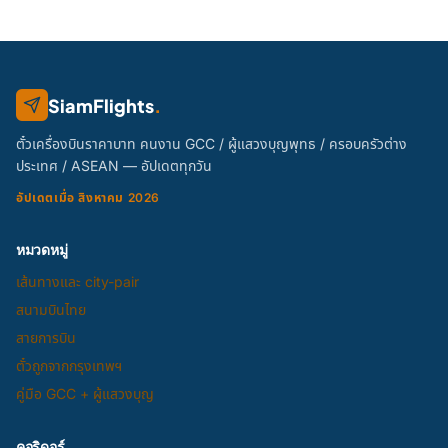
SiamFlights
.
ตั๋วเครื่องบินราคาบาท คนงาน GCC / ผู้แสวงบุญพุทธ / ครอบครัวต่าง
ประเทศ / ASEAN — อัปเดตทุกวัน
อัปเดตเมื่อ สิงหาคม 2026
หมวดหมู่
เส้นทางและ city-pair
สนามบินไทย
สายการบิน
ตั๋วถูกจากกรุงเทพฯ
คู่มือ GCC + ผู้แสวงบุญ
คอริดอร์