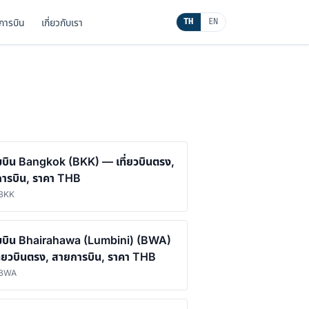
นการบิน
เกี่ยวกับเรา
TH
EN
บิน Bangkok (BKK) — เที่ยวบินตรง,
ารบิน, ราคา THB
 BKK
บิน Bhairahawa (Lumbini) (BWA)
ี่ยวบินตรง, สายการบิน, ราคา THB
 BWA