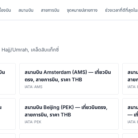
รื่องบิน
สนามบิน
สายการบิน
จุดหมายปลายทาง
ช่วงเวลาที่ดีที่สุดใ
 Hajj/Umrah, เคล็ดลับแท็กซี่
บิน
สนามบิน Amsterdam (AMS) — เที่ยวบิน
สนาม
ตรง, สายการบิน, ราคา THB
สายก
IATA: AMS
IATA:
น
สนามบิน Beijing (PEK) — เที่ยวบินตรง,
สนาม
สายการบิน, ราคา THB
— เท
IATA: PEK
IATA: