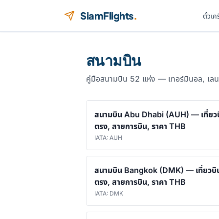
ข้ามไปยังเนื้อหา
SiamFlights
.
ตั๋วเค
สนามบิน
คู่มือสนามบิน 52 แห่ง — เทอร์มินอล, เลน
สนามบิน Abu Dhabi (AUH) — เที่ยว
ตรง, สายการบิน, ราคา THB
IATA: AUH
สนามบิน Bangkok (DMK) — เที่ยวบิ
ตรง, สายการบิน, ราคา THB
IATA: DMK