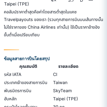
4×
3.7
D
—
Taipei (TPE)
คอลัมน์ราคาต่ำสุดคือค่าโดยสารต่ำสุดในแคช
Travelpayouts ของเรา (รวมทุกสายการบินบนเส้นทางนั้น
ไม่ใช่ราคาของ China Airlines เท่านั้น) ใช้เป็นราคาอ้างอิง
ขั้นต่ำเมื่อเปรียบเทียบ
ข้อมูลสายการบินโดยสรุป
คุณสมบัติ
รายละเอียด
รหัส IATA
CI
ประเทศเจ้าของสายการบิน
Taiwan
พันธมิตรการบิน
SkyTeam
ฮับหลัก
Taipei (TPE)
กระเป๋าโหลดพื้นฐาน
30 กก.