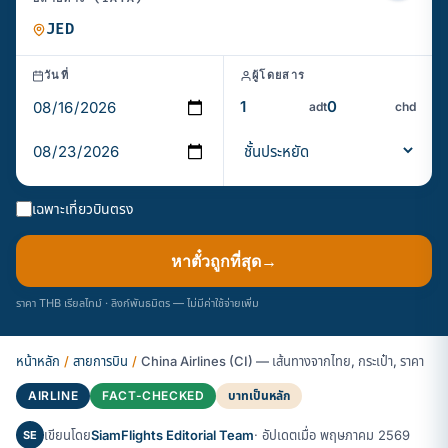
วันที่
ผู้โดยสาร
adt
chd
เฉพาะเที่ยวบินตรง
หาตั๋วถูกที่สุด
→
ราคา THB เรียลไทม์ · ลิงก์พันธมิตร — ไม่มีค่าใช้จ่ายเพิ่ม
หน้าหลัก
/
สายการบิน
/
China Airlines (CI) — เส้นทางจากไทย, กระเป๋า, ราคา
AIRLINE
FACT-CHECKED
บาทเป็นหลัก
เขียนโดย
SiamFlights Editorial Team
· อัปเดตเมื่อ พฤษภาคม 2569
SE