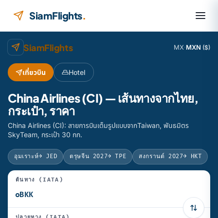
ข้ามไปยังเนื้อหา
SiamFlights
.
SiamFlights
MX
·
MXN
($)
เที่ยวบิน
Hotel
China Airlines (CI) — เส้นทางจากไทย,
กระเป๋า, ราคา
China Airlines (CI): สายการบินเต็มรูปแบบจากTaiwan, พันธมิตร
SkyTeam, กระเป๋า 30 กก.
อุมเราะห์
→ JED
ตรุษจีน 2027
→ TPE
สงกรานต์ 2027
→ HKT
ต้นทาง (IATA)
ปลายทาง (IATA)