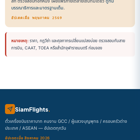
สก์ ตรวจสอบที่อีกหนึ่ง เผยแพร่ภายใต้ลายเซ็นทีมเดียว
ดูทีม
บรรณาธิการและมาตรฐานเต็ม
.
อัปเดตเมื่อ พฤษภาคม 2569
หมายเหตุ:
ราคา, กฎวีซ่า และศุลกากรเปลี่ยนแปลงบ่อย ตรวจสอบกับสาย
การบิน, CAAT, TOEA หรือสำนักจุฬาราชมนตรี ก่อนจอง
SiamFlights
.
ตั๋วเครื่องบินราคาบาท คนงาน GCC / ผู้แสวงบุญพุทธ / ครอบครัวต่าง
ประเทศ / ASEAN — อัปเดตทุกวัน
อัปเดตเมื่อ สิงหาคม 2026