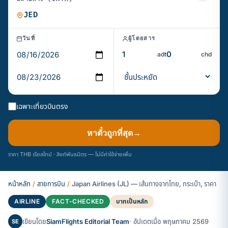
วันที่
ผู้โดยสาร
adt
chd
เฉพาะเที่ยวบินตรง
หาตั๋วถูกที่สุด
→
ราคา THB เรียลไทม์ · ลิงก์พันธมิตร — ไม่มีค่าใช้จ่ายเพิ่ม
หน้าหลัก
/
สายการบิน
/
Japan Airlines (JL) — เส้นทางจากไทย, กระเป๋า, ราคา
AIRLINE
FACT-CHECKED
บาทเป็นหลัก
เขียนโดย
SiamFlights Editorial Team
· อัปเดตเมื่อ พฤษภาคม 2569
SE