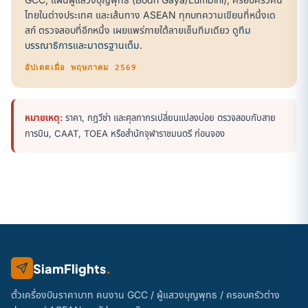
ไทยในต่างประเทศ และเส้นทาง ASEAN ทุกบทความเขียนที่หนึ่งเด
สก์ ตรวจสอบที่อีกหนึ่ง เผยแพร่ภายใต้ลายเซ็นทีมเดียว
ดูทีม
บรรณาธิการและมาตรฐานเต็ม
.
อัปเดตเมื่อ พฤษภาคม 2569
หมายเหตุ:
ราคา, กฎวีซ่า และศุลกากรเปลี่ยนแปลงบ่อย ตรวจสอบกับสาย
การบิน, CAAT, TOEA หรือสำนักจุฬาราชมนตรี ก่อนจอง
SiamFlights
.
ตั๋วเครื่องบินราคาบาท คนงาน GCC / ผู้แสวงบุญพุทธ / ครอบครัวต่าง