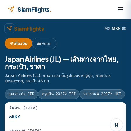
ข้ามไปยังเนื้อหา
SiamFlights
.
SiamFlights
MX
·
MXN
($)
เที่ยวบิน
Hotel
Japan Airlines (JL) — เส้นทางจากไทย,
กระเป๋า, ราคา
Japan Airlines (JL): สายการบินเต็มรูปแบบจากญี่ปุ่น, พันธมิตร
Oneworld, กระเป๋า 46 กก.
อุมเราะห์
→ JED
ตรุษจีน 2027
→ TPE
สงกรานต์ 2027
→ HKT
ต้นทาง (IATA)
ปลายทาง (IATA)