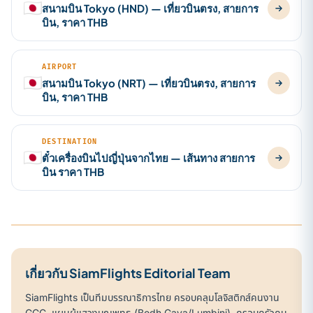
🇯🇵
สนามบิน Tokyo (HND) — เที่ยวบินตรง, สายการ
บิน, ราคา THB
AIRPORT
🇯🇵
สนามบิน Tokyo (NRT) — เที่ยวบินตรง, สายการ
บิน, ราคา THB
DESTINATION
🇯🇵
ตั๋วเครื่องบินไปญี่ปุ่นจากไทย — เส้นทาง สายการ
บิน ราคา THB
เกี่ยวกับ SiamFlights Editorial Team
SiamFlights เป็นทีมบรรณาธิการไทย ครอบคลุมโลจิสติกส์คนงาน
GCC, แผนผู้แสวงบุญพุทธ (Bodh Gaya/Lumbini), ครอบครัวคน