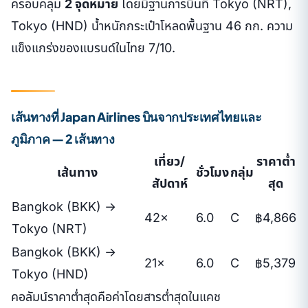
ครอบคลุม
2 จุดหมาย
โดยมีฐานการบินที่ Tokyo (NRT),
Tokyo (HND) น้ำหนักกระเป๋าโหลดพื้นฐาน 46 กก. ความ
แข็งแกร่งของแบรนด์ในไทย 7/10.
เส้นทางที่ Japan Airlines บินจากประเทศไทยและ
ภูมิภาค — 2 เส้นทาง
เที่ยว/
ราคาต่ำ
เส้นทาง
ชั่วโมง
กลุ่ม
สัปดาห์
สุด
Bangkok (BKK) →
42×
6.0
C
฿4,866
Tokyo (NRT)
Bangkok (BKK) →
21×
6.0
C
฿5,379
Tokyo (HND)
คอลัมน์ราคาต่ำสุดคือค่าโดยสารต่ำสุดในแคช