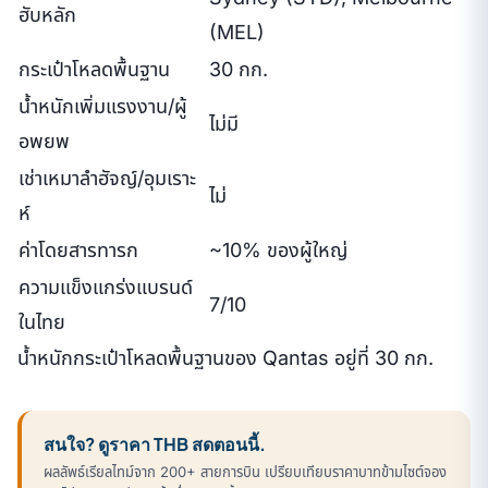
ฮับหลัก
(MEL)
กระเป๋าโหลดพื้นฐาน
30 กก.
น้ำหนักเพิ่มแรงงาน/ผู้
ไม่มี
อพยพ
เช่าเหมาลำฮัจญ์/อุมเราะ
ไม่
ห์
ค่าโดยสารทารก
~10% ของผู้ใหญ่
ความแข็งแกร่งแบรนด์
7/10
ในไทย
น้ำหนักกระเป๋าโหลดพื้นฐานของ Qantas อยู่ที่ 30 กก.
สนใจ? ดูราคา THB สดตอนนี้.
ผลลัพธ์เรียลไทม์จาก 200+ สายการบิน เปรียบเทียบราคาบาทข้ามไซต์จอง