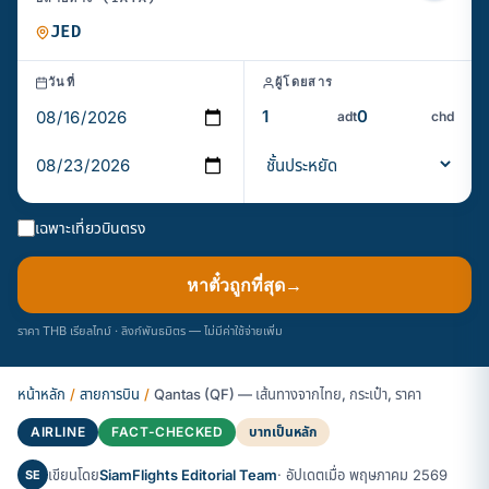
วันที่
ผู้โดยสาร
adt
chd
เฉพาะเที่ยวบินตรง
หาตั๋วถูกที่สุด
→
ราคา THB เรียลไทม์ · ลิงก์พันธมิตร — ไม่มีค่าใช้จ่ายเพิ่ม
หน้าหลัก
/
สายการบิน
/
Qantas (QF) — เส้นทางจากไทย, กระเป๋า, ราคา
AIRLINE
FACT-CHECKED
บาทเป็นหลัก
เขียนโดย
SiamFlights Editorial Team
· อัปเดตเมื่อ พฤษภาคม 2569
SE