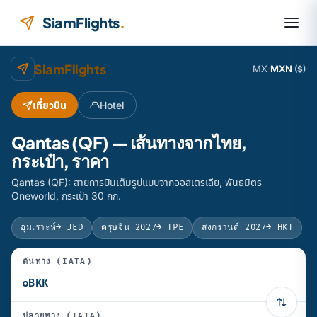
ข้ามไปยังเนื้อหา
SiamFlights
.
SiamFlights
MX
·
MXN
($)
เที่ยวบิน
Hotel
Qantas (QF) — เส้นทางจากไทย,
กระเป๋า, ราคา
Qantas (QF): สายการบินเต็มรูปแบบจากออสเตรเลีย, พันธมิตร
Oneworld, กระเป๋า 30 กก.
อุมเราะห์
→ JED
ตรุษจีน 2027
→ TPE
สงกรานต์ 2027
→ HKT
ต้นทาง (IATA)
ปลายทาง (IATA)