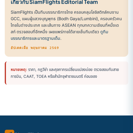
เกี่ยวกับ SiamFlights Editorial Team
SiamFlights เป็นทีมบรรณาธิการไทย ครอบคลุมโลจิสติกส์คนงาน
GCC, แผนผู้แสวงบุญพุทธ (Bodh Gaya/Lumbini), ครอบครัวคน
ไทยในต่างประเทศ และเส้นทาง ASEAN ทุกบทความเขียนที่หนึ่งเด
สก์ ตรวจสอบที่อีกหนึ่ง เผยแพร่ภายใต้ลายเซ็นทีมเดียว
ดูทีม
บรรณาธิการและมาตรฐานเต็ม
.
อัปเดตเมื่อ พฤษภาคม 2569
หมายเหตุ:
ราคา, กฎวีซ่า และศุลกากรเปลี่ยนแปลงบ่อย ตรวจสอบกับสาย
การบิน, CAAT, TOEA หรือสำนักจุฬาราชมนตรี ก่อนจอง