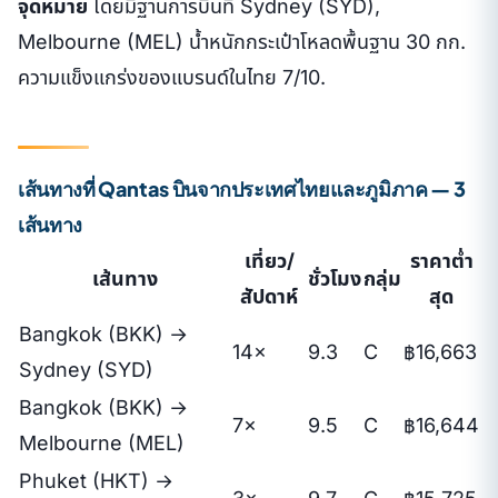
จุดหมาย
โดยมีฐานการบินที่ Sydney (SYD),
Melbourne (MEL) น้ำหนักกระเป๋าโหลดพื้นฐาน 30 กก.
ความแข็งแกร่งของแบรนด์ในไทย 7/10.
เส้นทางที่ Qantas บินจากประเทศไทยและภูมิภาค — 3
เส้นทาง
เที่ยว/
ราคาต่ำ
เส้นทาง
ชั่วโมง
กลุ่ม
สัปดาห์
สุด
Bangkok (BKK) →
14×
9.3
C
฿16,663
Sydney (SYD)
Bangkok (BKK) →
7×
9.5
C
฿16,644
Melbourne (MEL)
Phuket (HKT) →