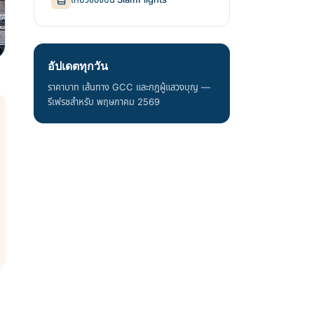
อัปเดตทุกวัน
ราคาบาท เส้นทาง GCC และกฎผู้แสวงบุญ —
รีเฟรชสำหรับ พฤษภาคม 2569