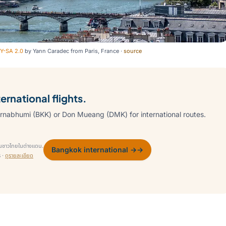
Y-SA 2.0
by
Yann Caradec from Paris, France
·
source
rnational flights.
rnabhumi (BKK) or Don Mueang (DMK) for international routes.
นชาวไทยในต่างแดน.
Bangkok international →
→
ร ·
ดูรายละเอียด