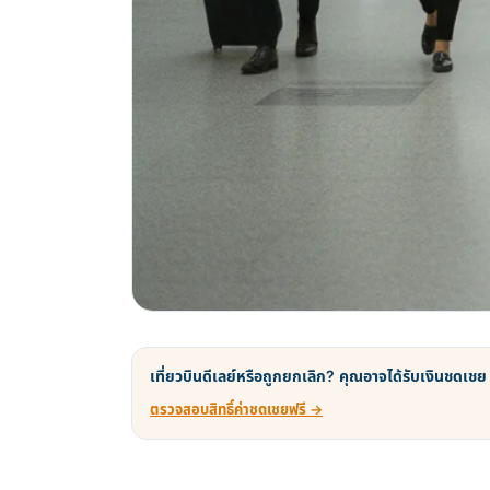
เที่ยวบินดีเลย์หรือถูกยกเลิก? คุณอาจได้รับเงินชดเชย
ตรวจสอบสิทธิ์ค่าชดเชยฟรี →