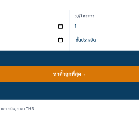
ผู้โดยสาร
หาตั๋วถูกที่สุด
→
สายการบิน, ราคา THB