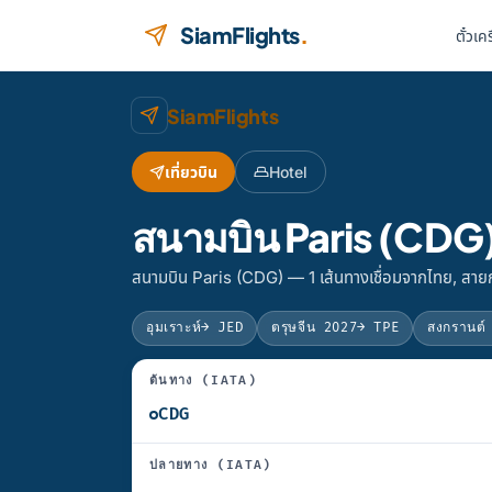
ข้ามไปยังเนื้อหา
SiamFlights
.
ตั๋วเค
SiamFlights
เที่ยวบิน
Hotel
สนามบิน Paris (CDG)
สนามบิน Paris (CDG) — 1 เส้นทางเชื่อมจากไทย, สา
อุมเราะห์
→ JED
ตรุษจีน 2027
→ TPE
สงกรานต์
ต้นทาง (IATA)
ปลายทาง (IATA)