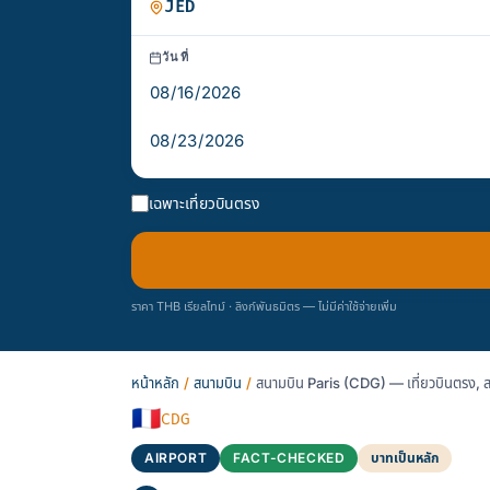
วันที่
เฉพาะเที่ยวบินตรง
ราคา THB เรียลไทม์ · ลิงก์พันธมิตร — ไม่มีค่าใช้จ่ายเพิ่ม
หน้าหลัก
/
สนามบิน
/
สนามบิน Paris (CDG) — เที่ยวบินตรง, 
🇫🇷
CDG
AIRPORT
FACT-CHECKED
บาทเป็นหลัก