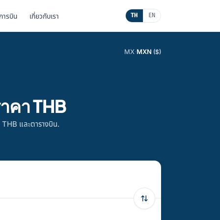
นการบิน
เกี่ยวกับเรา
TH
EN
MX
·
MXN
($)
 ราคา THB
า THB และตารางบิน.