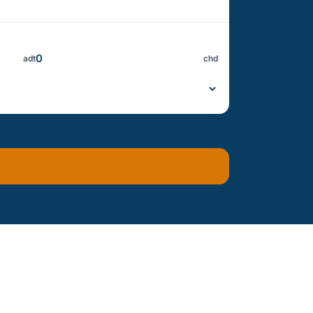
adt
chd