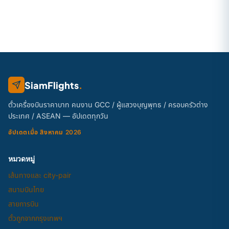
SiamFlights
.
ตั๋วเครื่องบินราคาบาท คนงาน GCC / ผู้แสวงบุญพุทธ / ครอบครัวต่าง
ประเทศ / ASEAN — อัปเดตทุกวัน
อัปเดตเมื่อ สิงหาคม 2026
หมวดหมู่
เส้นทางและ city-pair
สนามบินไทย
สายการบิน
ตั๋วถูกจากกรุงเทพฯ