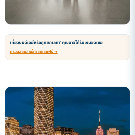
เที่ยวบินดีเลย์หรือถูกยกเลิก? คุณอาจได้รับเงินชดเชย
ตรวจสอบสิทธิ์ค่าชดเชยฟรี →