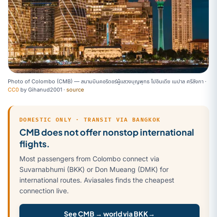
Photo of Colombo (CMB) — สนามบินคอริดอร์ผู้แสวงบุญพุทธ ไปอินเดีย เนปาล ศรีลังกา ·
CC0
by
Gihanud2001
·
source
DOMESTIC ONLY · TRANSIT VIA BANGKOK
CMB does not offer nonstop international
flights.
Most passengers from Colombo connect via
Suvarnabhumi (BKK) or Don Mueang (DMK) for
international routes. Aviasales finds the cheapest
connection live.
See CMB → world via BKK
→