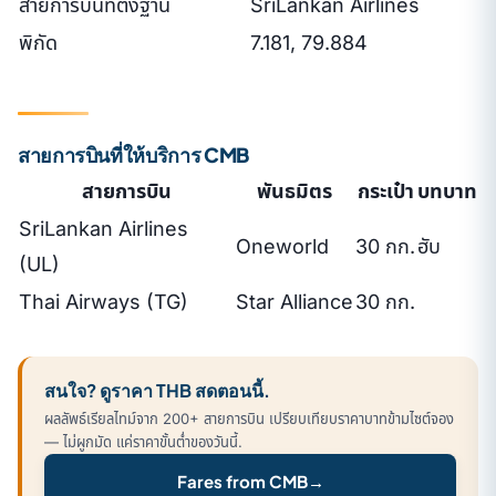
สายการบินที่ตั้งฐาน
SriLankan Airlines
พิกัด
7.181, 79.884
สายการบินที่ให้บริการ CMB
สายการบิน
พันธมิตร
กระเป๋า
บทบาท
SriLankan Airlines
Oneworld
30 กก.
ฮับ
(UL)
Thai Airways (TG)
Star Alliance
30 กก.
สนใจ? ดูราคา THB สดตอนนี้.
ผลลัพธ์เรียลไทม์จาก 200+ สายการบิน เปรียบเทียบราคาบาทข้ามไซต์จอง
— ไม่ผูกมัด แค่ราคาขั้นต่ำของวันนี้.
Fares from CMB
→