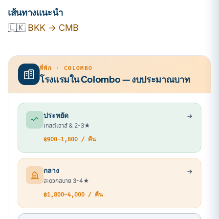
เส้นทางแนะนำ
🇱🇰
BKK → CMB
ที่พัก · COLOMBO
โรงแรมใน Colombo — งบประมาณบาท
ประหยัด
เกสต์เฮาส์ & 2-3★
฿900–1,800 / คืน
กลาง
สะดวกสบาย 3-4★
฿1,800–4,000 / คืน