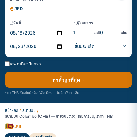
วันที่
ผู้โดยสาร
adt
chd
เฉพาะเที่ยวบินตรง
หาตั๋วถูกที่สุด
→
ราคา THB เรียลไทม์ · ลิงก์พันธมิตร — ไม่มีค่าใช้จ่ายเพิ่ม
หน้าหลัก
/
สนามบิน
/
สนามบิน Colombo (CMB) — เที่ยวบินตรง, สายการบิน, ราคา THB
🇱🇰
CMB