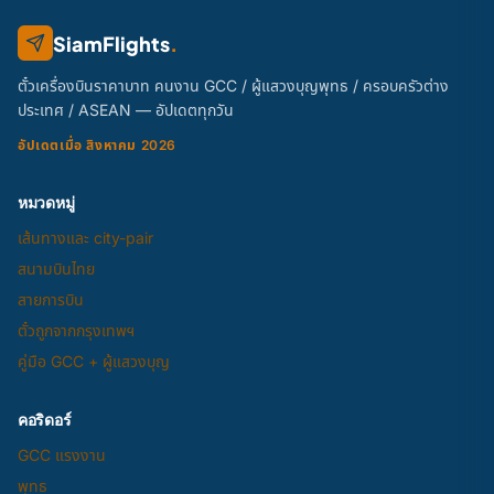
SiamFlights
.
ตั๋วเครื่องบินราคาบาท คนงาน GCC / ผู้แสวงบุญพุทธ / ครอบครัวต่าง
ประเทศ / ASEAN — อัปเดตทุกวัน
อัปเดตเมื่อ สิงหาคม 2026
หมวดหมู่
เส้นทางและ city-pair
สนามบินไทย
สายการบิน
ตั๋วถูกจากกรุงเทพฯ
คู่มือ GCC + ผู้แสวงบุญ
คอริดอร์
GCC แรงงาน
พุทธ