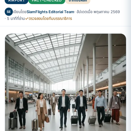
AIRPORT
FACT-CHECKED
บาทเป็นหลัก
เขียนโดย
SiamFlights Editorial Team
· อัปเดตเมื่อ พฤษภาคม 2569
SE
· 5 นาทีที่อ่าน
ตรวจสอบโดยทีมบรรณาธิการ