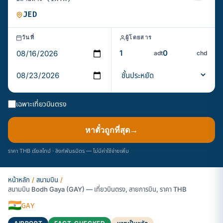
วันที่
ผู้โดยสาร
adt
chd
เฉพาะเที่ยวบินตรง
หาตั๋วถูกที่สุด
→
ราคา THB เรียลไทม์ · ลิงก์พันธมิตร — ไม่มีค่าใช้จ่ายเพิ่ม
หน้าหลัก
/
สนามบิน
/
สนามบิน Bodh Gaya (GAY) — เที่ยวบินตรง, สายการบิน, ราคา THB
🇮🇳
GAY