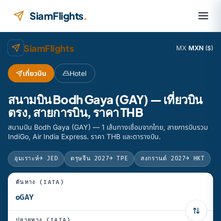
ข้ามไปยังเนื้อหา
SiamFlights
.
SiamFlights
MX
·
MXN
($)
เที่ยวบิน
Hotel
สนามบิน Bodh Gaya (GAY) — เที่ยวบิน
ตรง, สายการบิน, ราคา THB
สนามบิน Bodh Gaya (GAY) — 1 เส้นทางเชื่อมจากไทย, สายการบินรวม
IndiGo, Air India Express. ราคา THB และตารางบิน.
อุมเราะห์
→ JED
ตรุษจีน 2027
→ TPE
สงกรานต์ 2027
→ HKT
ต้นทาง (IATA)
ปลายทาง (IATA)