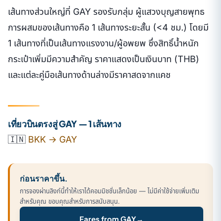
เส้นทางส่วนใหญ่ที่ GAY รองรับกลุ่ม ผู้แสวงบุญสายพุทธ
การผสมของเส้นทางคือ 1 เส้นทางระยะสั้น (<4 ชม.) โดยมี
1 เส้นทางที่เป็นเส้นทางแรงงาน/ผู้อพยพ ซึ่งสิทธิ์น้ำหนัก
กระเป๋าเพิ่มมีความสำคัญ ราคาแสดงเป็นเงินบาท (THB)
และแต่ละคู่มือเส้นทางด้านล่างมีราคาสดจากแคช
เที่ยวบินตรงสู่ GAY — 1 เส้นทาง
🇮🇳
BKK → GAY
ก่อนราคาขึ้น.
การจองผ่านลิงก์นี้ทำให้เราได้คอมมิชชั่นเล็กน้อย — ไม่มีค่าใช้จ่ายเพิ่มเติม
สำหรับคุณ ขอบคุณสำหรับการสนับสนุน.
Fares from GAY
→