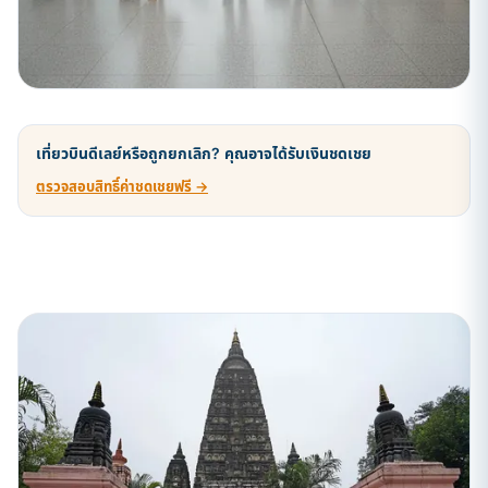
เที่ยวบินดีเลย์หรือถูกยกเลิก? คุณอาจได้รับเงินชดเชย
ตรวจสอบสิทธิ์ค่าชดเชยฟรี →