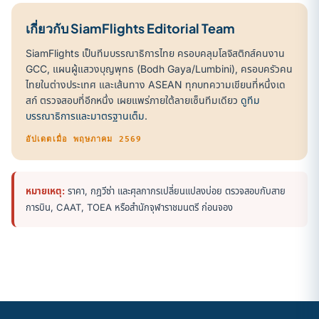
เกี่ยวกับ SiamFlights Editorial Team
SiamFlights เป็นทีมบรรณาธิการไทย ครอบคลุมโลจิสติกส์คนงาน
GCC, แผนผู้แสวงบุญพุทธ (Bodh Gaya/Lumbini), ครอบครัวคน
ไทยในต่างประเทศ และเส้นทาง ASEAN ทุกบทความเขียนที่หนึ่งเด
สก์ ตรวจสอบที่อีกหนึ่ง เผยแพร่ภายใต้ลายเซ็นทีมเดียว
ดูทีม
บรรณาธิการและมาตรฐานเต็ม
.
อัปเดตเมื่อ พฤษภาคม 2569
หมายเหตุ:
ราคา, กฎวีซ่า และศุลกากรเปลี่ยนแปลงบ่อย ตรวจสอบกับสาย
การบิน, CAAT, TOEA หรือสำนักจุฬาราชมนตรี ก่อนจอง