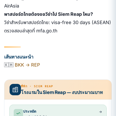
AirAsia
พาสปอร์ตไทยต้องขอวีซ่าไป Siem Reap ไหม?
วีซ่าสำหรับพาสปอร์ตไทย: visa-free 30 days (ASEAN)
ตรวจสอบล่าสุดที่ mfa.go.th
เส้นทางแนะนำ
🇰🇭
BKK → REP
ที่พัก · SIEM REAP
โรงแรมใน Siem Reap — งบประมาณบาท
ประหยัด