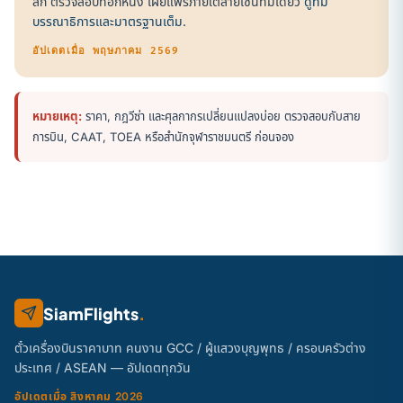
สก์ ตรวจสอบที่อีกหนึ่ง เผยแพร่ภายใต้ลายเซ็นทีมเดียว
ดูทีม
บรรณาธิการและมาตรฐานเต็ม
.
อัปเดตเมื่อ พฤษภาคม 2569
หมายเหตุ:
ราคา, กฎวีซ่า และศุลกากรเปลี่ยนแปลงบ่อย ตรวจสอบกับสาย
การบิน, CAAT, TOEA หรือสำนักจุฬาราชมนตรี ก่อนจอง
SiamFlights
.
ตั๋วเครื่องบินราคาบาท คนงาน GCC / ผู้แสวงบุญพุทธ / ครอบครัวต่าง
ประเทศ / ASEAN — อัปเดตทุกวัน
อัปเดตเมื่อ สิงหาคม 2026