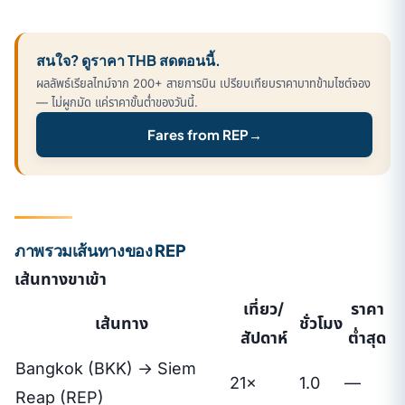
สนใจ? ดูราคา THB สดตอนนี้.
ผลลัพธ์เรียลไทม์จาก 200+ สายการบิน เปรียบเทียบราคาบาทข้ามไซต์จอง
— ไม่ผูกมัด แค่ราคาขั้นต่ำของวันนี้.
Fares from REP
→
ภาพรวมเส้นทางของ REP
เส้นทางขาเข้า
เที่ยว/
ราคา
เส้นทาง
ชั่วโมง
สัปดาห์
ต่ำสุด
Bangkok (BKK) → Siem
21×
1.0
—
Reap (REP)