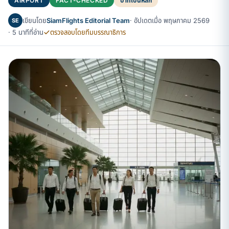
AIRPORT
FACT-CHECKED
บาทเป็นหลัก
เขียนโดย
SiamFlights Editorial Team
· อัปเดตเมื่อ พฤษภาคม 2569
SE
· 5 นาทีที่อ่าน
ตรวจสอบโดยทีมบรรณาธิการ