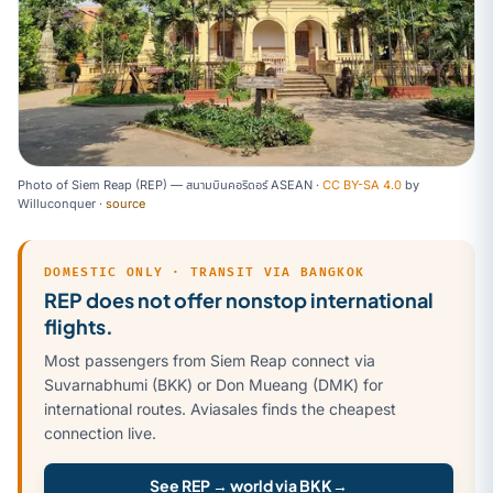
Photo of Siem Reap (REP) — สนามบินคอริดอร์ ASEAN ·
CC BY-SA 4.0
by
Willuconquer
·
source
DOMESTIC ONLY · TRANSIT VIA BANGKOK
REP does not offer nonstop international
flights.
Most passengers from Siem Reap connect via
Suvarnabhumi (BKK) or Don Mueang (DMK) for
international routes. Aviasales finds the cheapest
connection live.
See REP → world via BKK
→