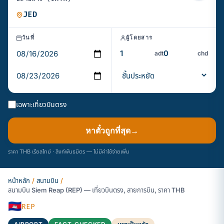
วันที่
ผู้โดยสาร
adt
chd
เฉพาะเที่ยวบินตรง
หาตั๋วถูกที่สุด
→
ราคา THB เรียลไทม์ · ลิงก์พันธมิตร — ไม่มีค่าใช้จ่ายเพิ่ม
หน้าหลัก
/
สนามบิน
/
สนามบิน Siem Reap (REP) — เที่ยวบินตรง, สายการบิน, ราคา THB
🇰🇭
REP