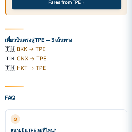
Fares from TPE
→
เที่ยวบินตรงสู่ TPE — 3 เส้นทาง
🇹🇼
BKK → TPE
🇹🇼
CNX → TPE
🇹🇼
HKT → TPE
FAQ
Q
สนามบิน TPE อยู่ที่ไหน?