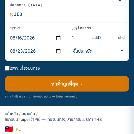
ปลายทาง (IATA)
วันที่
ผู้โดยสาร
adt
chd
เฉพาะเที่ยวบินตรง
หาตั๋วถูกที่สุด
→
ราคา THB เรียลไทม์ · ลิงก์พันธมิตร — ไม่มีค่าใช้จ่ายเพิ่ม
หน้าหลัก
/
สนามบิน
/
สนามบิน Taipei (TPE) — เที่ยวบินตรง, สายการบิน, ราคา THB
🇹🇼
TPE