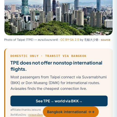
Photo of Taipei (TPE) — สนามบินนานาชาติ ·
CC BY-SA 2.0
by
毛貓大少爺
·
source
DOMESTIC ONLY · TRANSIT VIA BANGKOK
TPE does not offer nonstop international
flights.
Most passengers from Taipei connect via Suvarnabhumi
(BKK) or Don Mueang (DMK) for international routes.
Aviasales finds the cheapest connection live.
See TPE → world via BKK
→
affiliate.thanks.leisure
Bangkok international →
→
ลิงก์พันธมิตร ·
ดูรายละเอียด