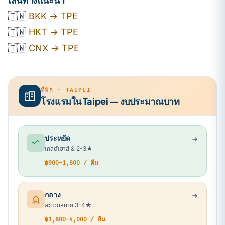
🇹🇼
BKK → TPE
🇹🇼
HKT → TPE
🇹🇼
CNX → TPE
ที่พัก · TAIPEI
โรงแรมใน Taipei — งบประมาณบาท
ประหยัด
เกสต์เฮาส์ & 2-3★
฿900–1,800 / คืน
กลาง
สะดวกสบาย 3-4★
฿1,800–4,000 / คืน