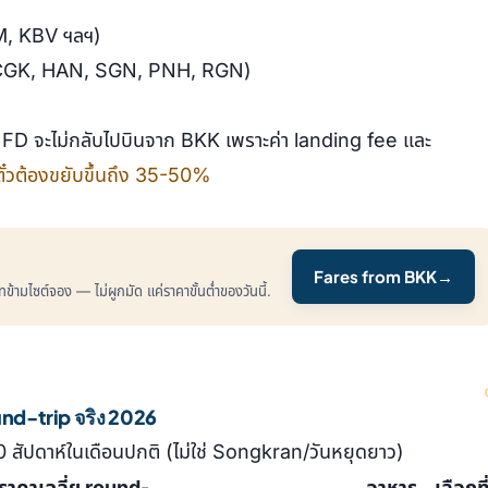
, KBV ฯลฯ)
, CGK, HAN, SGN, PNH, RGN)
้น FD จะไม่กลับไปบินจาก BKK เพราะค่า landing fee และ
ั๋วต้องขยับขึ้นถึง 35-50%
Fares from BKK
→
ามไซต์จอง — ไม่ผูกมัด แค่ราคาขั้นต่ำของวันนี้.
und-trip จริง 2026
10 สัปดาห์ในเดือนปกติ (ไม่ใช่ Songkran/วันหยุดยาว)
ราคาเฉลี่ย round-
อาหาร
เลือกที