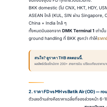
จนถึงปัจจุบัน FD ทุกเที่ยวบินรวมทั้ง:
BKK domestic (ไป CNX, HKT, HDY, USM
ASEAN ใกล้ (KUL, SIN ผ่าน Singapore
China + India ใกล้ ๆ
ทั้งหมดบินออกจาก
DMK Terminal 1
เท่านั
ground handling ที่ BKK สูงกว่า ทำให้
ราคาต
สนใจ? ดูราคา THB สดตอนนี้.
ผลลัพธ์เรียลไทม์จาก 200+ สายการบิน เปรียบเทียบราคาบาทข้
2. ราคา FD vs MH vs Batik Air (OD) — ro
ตัวเลขด้านล่างคือราคาเฉลี่ยที่จองล่วงหน้า 6-
สนามบินขา