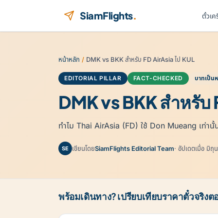
ข้ามไปยังเนื้อหา
SiamFlights
.
ตั๋วเค
หน้าหลัก
/
DMK vs BKK สำหรับ FD AirAsia ไป KUL
EDITORIAL PILLAR
FACT-CHECKED
บาทเป็นห
DMK vs BKK สำหรับ 
ทำไม Thai AirAsia (FD) ใช้ Don Mueang เท่านั้
เขียนโดย
SiamFlights Editorial Team
· อัปเดตเมื่อ มิ
SE
พร้อมเดินทาง? เปรียบเทียบราคาตั๋วจริงตอ