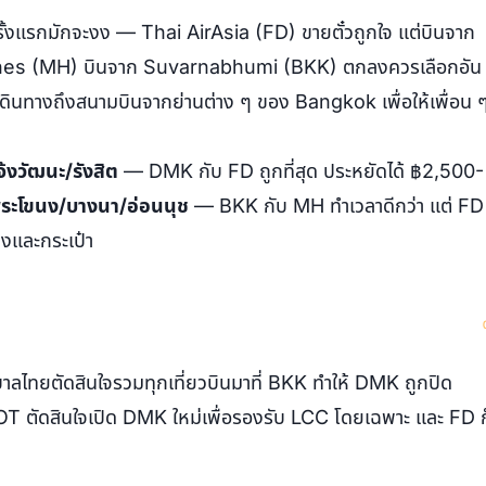
้งแรกมักจะงง — Thai AirAsia (FD) ขายตั๋วถูกใจ แต่บินจาก
nes (MH) บินจาก Suvarnabhumi (BKK) ตกลงควรเลือกอัน
ินทางถึงสนามบินจากย่านต่าง ๆ ของ Bangkok เพื่อให้เพื่อน 
งวัฒนะ/รังสิต
— DMK กับ FD ถูกที่สุด ประหยัดได้ ฿2,500-
/พระโขนง/บางนา/อ่อนนุช
— BKK กับ MH ทำเวลาดีกว่า แต่ FD
างและกระเป๋า
ลไทยตัดสินใจรวมทุกเที่ยวบินมาที่ BKK ทำให้ DMK ถูกปิด
AOT ตัดสินใจเปิด DMK ใหม่เพื่อรองรับ LCC โดยเฉพาะ และ FD ก