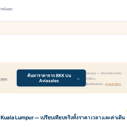
มสำหรับคุณ
ขอบคุณ — เดินทางสะดวกใน
ค้นหาราคาจาก BKK บน
→
อาเซียน.
รับคุณ
Aviasales
ลิงก์พันธมิตร ·
ดูรายละเอียด
ป Kuala Lumpur — เปรียบเทียบจริงทั้งราคา เวลา และค่าเดิน