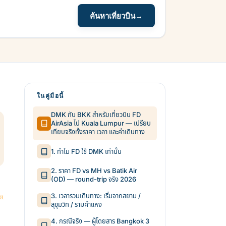
ค้นหาเที่ยวบิน
→
ในคู่มือนี้
DMK กับ BKK สำหรับเที่ยวบิน FD
AirAsia ไป Kuala Lumpur — เปรียบ
เทียบจริงทั้งราคา เวลา และค่าเดินทาง
1. ทำไม FD ใช้ DMK เท่านั้น
2. ราคา FD vs MH vs Batik Air
(OD) — round-trip จริง 2026
3. เวลารวมเดินทาง: เริ่มจากสยาม /
สุขุมวิท / รามคำแหง
4. กรณีจริง — ผู้โดยสาร Bangkok 3