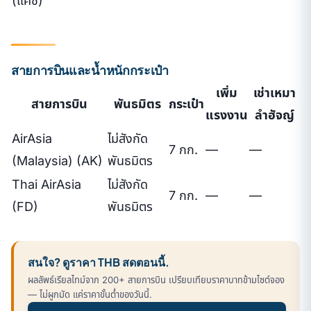
(แคช)
สายการบินและน้ำหนักกระเป๋า
เพิ่ม
เช่าเหมา
สายการบิน
พันธมิตร
กระเป๋า
แรงงาน
ลำฮัจญ์
AirAsia
ไม่สังกัด
7 กก.
—
—
(Malaysia) (AK)
พันธมิตร
Thai AirAsia
ไม่สังกัด
7 กก.
—
—
(FD)
พันธมิตร
สนใจ? ดูราคา THB สดตอนนี้.
ผลลัพธ์เรียลไทม์จาก 200+ สายการบิน เปรียบเทียบราคาบาทข้ามไซต์จอง
— ไม่ผูกมัด แค่ราคาขั้นต่ำของวันนี้.