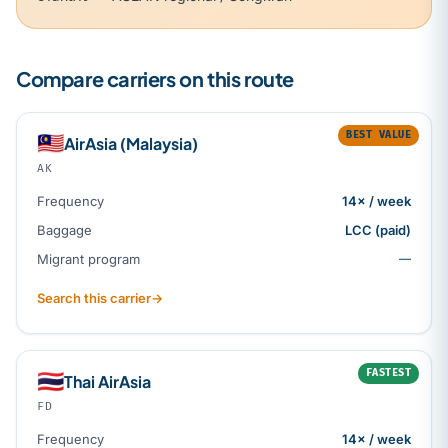
Compare carriers on this route
BEST VALUE
🇲🇾
AirAsia (Malaysia)
AK
Frequency
14× / week
Baggage
LCC (paid)
Migrant program
—
Search this carrier
→
FASTEST
🇹🇭
Thai AirAsia
FD
Frequency
14× / week