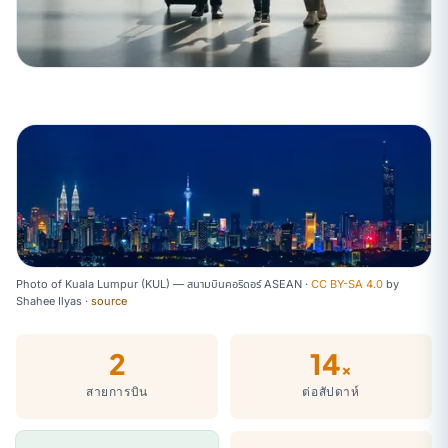
Photo of Kuala Lumpur (KUL) — สนามบินคอริดอร์ ASEAN ·
CC BY-SA 4.0
by
Shahee Ilyas
·
source
2
14
×
สายการบิน
ต่อสัปดาห์