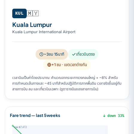
🇲🇾
KUL
Kuala Lumpur
Kuala Lumpur International Airport
~3ชม 15นาที
เที่ยวบินตรง
+1 ชม
· เขตเวลาต่างกัน
เวลาบินเป็นค่าโดยประมาณ: คำนวณจากระยะทางวงกลมใหญ่ + ~8% สำหรับ
การกำหนดเส้นทางและ ~45 นาทีสำหรับปฏิบัติการภาคพื้นดิน เวลาจริงขึ้นอยู่กับ
สายการบิน ลม และเที่ยวบินเฉพาะ (ดูตารางบินของสายการบิน)
Fare trend — last 5weeks
↓ down 33%
max ฿7,472