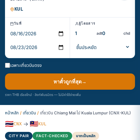
วันที่
ผู้โดยสาร
adt
chd
เฉพาะเที่ยวบินตรง
หาตั๋วถูกที่สุด
→
ราคา THB เรียลไทม์ · ลิงก์พันธมิตร — ไม่มีค่าใช้จ่ายเพิ่ม
หน้าหลัก
/
เที่ยวบิน
/
เที่ยวบิน Chiang Mai ไป Kuala Lumpur (CNX-KUL)
🇹🇭
🇲🇾
→
CNX
KUL
CITY PAIR
FACT-CHECKED
บาทเป็นหลัก