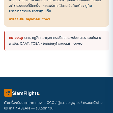
สก์ ตรวจสอบที่อีกหนึ่ง เผยแพร่ภายใต้ลายเซ็นทีมเดียว
ดูทีม
บรรณาธิการและมาตรฐานเต็ม
.
อัปเดตเมื่อ พฤษภาคม 2569
หมายเหตุ:
ราคา, กฎวีซ่า และศุลกากรเปลี่ยนแปลงบ่อย ตรวจสอบกับสาย
การบิน, CAAT, TOEA หรือสำนักจุฬาราชมนตรี ก่อนจอง
SiamFlights
.
ตั๋วเครื่องบินราคาบาท คนงาน GCC / ผู้แสวงบุญพุทธ / ครอบครัวต่าง
ประเทศ / ASEAN — อัปเดตทุกวัน