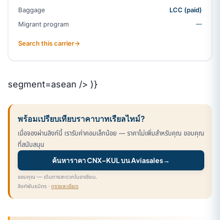
Baggage
LCC (paid)
Migrant program
—
Search this carrier
→
segment=asean /> )}
พร้อมเปรียบเทียบราคาบาทเรียลไทม์?
เมื่อจองผ่านลิงก์นี้ เรารับค่าคอมเล็กน้อย — ราคาไม่เพิ่มสำหรับคุณ ขอบคุณ
ที่สนับสนุน
ค้นหาราคา CNX–KUL บน Aviasales
→
ขอบคุณ — เดินทางสะดวกในอาเซียน.
ลิงก์พันธมิตร ·
ดูรายละเอียด