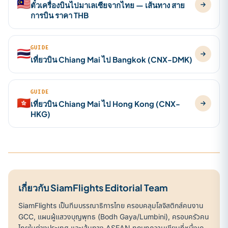
🇲🇾
ตั๋วเครื่องบินไปมาเลเซียจากไทย — เส้นทาง สาย
การบิน ราคา THB
GUIDE
🇹🇭
เที่ยวบิน Chiang Mai ไป Bangkok (CNX-DMK)
GUIDE
🇭🇰
เที่ยวบิน Chiang Mai ไป Hong Kong (CNX-
HKG)
เกี่ยวกับ SiamFlights Editorial Team
SiamFlights เป็นทีมบรรณาธิการไทย ครอบคลุมโลจิสติกส์คนงาน
GCC, แผนผู้แสวงบุญพุทธ (Bodh Gaya/Lumbini), ครอบครัวคน
ไทยในต่างประเทศ และเส้นทาง ASEAN ทุกบทความเขียนที่หนึ่งเด