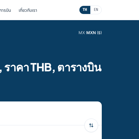
นการบิน
เกี่ยวกับเรา
TH
EN
MX
·
MXN
($)
, ราคา THB, ตารางบิน