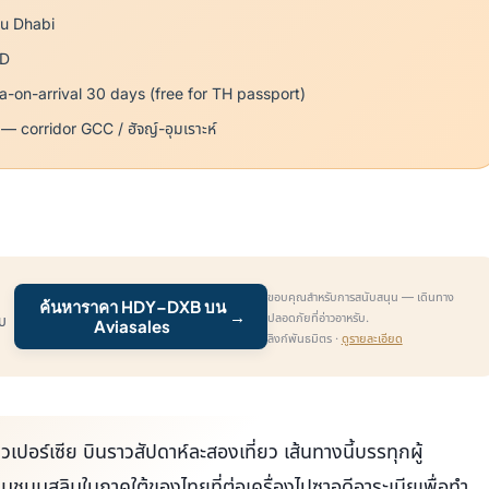
u Dhabi
D
sa-on-arrival 30 days (free for TH passport)
 — corridor GCC / ฮัจญ์-อุมเราะห์
ขอบคุณสำหรับการสนับสนุน — เดินทาง
ค้นหาราคา HDY–DXB บน
→
ปลอดภัยที่อ่าวอาหรับ.
ับ
Aviasales
ลิงก์พันธมิตร ·
ดูรายละเอียด
เปอร์เซีย บินราวสัปดาห์ละสองเที่ยว เส้นทางนี้บรรทุกผู้
มชนมุสลิมในภาคใต้ของไทยที่ต่อเครื่องไปซาอุดีอาระเบียเพื่อทำ