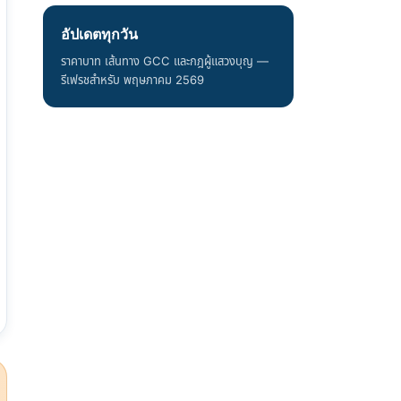
อัปเดตทุกวัน
ราคาบาท เส้นทาง GCC และกฎผู้แสวงบุญ —
รีเฟรชสำหรับ พฤษภาคม 2569