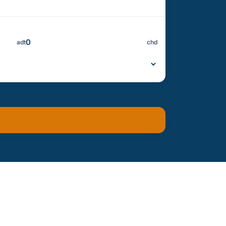
adt
chd