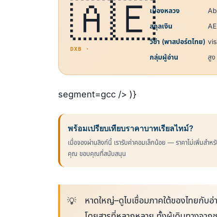
🇦🇪
เมืองหลวง
Ab
สกุลเงิน
AE
วีซ่า (พาสปอร์ตไทย)
vi
DXB ·
กลุ่มผู้อ่าน
สูง
segment=gcc /> )}
พร้อมเปรียบเทียบราคาบาทเรียลไทม์?
เมื่อจองผ่านลิงก์นี้ เรารับค่าคอมเล็กน้อย — ราคาไม่เพิ่มสำหร
คุณ ขอบคุณที่สนับสนุน
หาดใหญ่–ดูไบเชื่อมภาคใต้ของไทยกับอ่าว
โดยสารที่หลากหลาย ทั้งผู้เดินทางจากชุ