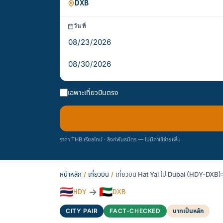
วันที่
เฉพาะเที่ยวบินตรง
ราคา THB เรียลไทม์ · ลิงก์พันธมิตร — ไม่มีค่าใช้จ่ายเพิ่ม
หน้าหลัก
/
เที่ยวบิน
/
เที่ยวบิน Hat Yai ไป Dubai (HDY-DXB):
🇹🇭
🇦🇪
→
HDY
DXB
CITY PAIR
FACT-CHECKED
บาทเป็นหลัก