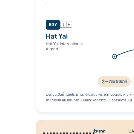
Hat Yai (HDY) → Dubai (DXB)
🇹🇭
HDY
Hat Yai
Hat Yai International
Airport
~7ชม 56นาที
เวลาบินเป็นค่าโดยประมาณ: คำนวณจากระยะทางวงกลมใหญ่ + ~8%
สายการบิน ลม และเที่ยวบินเฉพาะ (ดูตารางบินของสายการบิน)
ประเทศ
UA