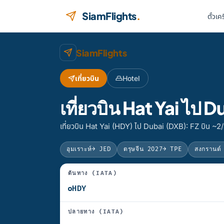
ข้ามไปยังเนื้อหา
SiamFlights
.
ตั๋วเค
SiamFlights
เที่ยวบิน
Hotel
เที่ยวบิน Hat Yai ไ
เที่ยวบิน Hat Yai (HDY) ไป Dubai (DXB): FZ บิน ~2/
อุมเราะห์
→ JED
ตรุษจีน 2027
→ TPE
สงกรานต์
ต้นทาง (IATA)
ปลายทาง (IATA)