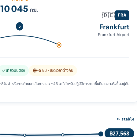
ระยะทาง
10 045
กม.
🇩🇪
FRA
Frankfurt
Frankfurt Airport
เที่ยวบินตรง
-5 ชม
· เขตเวลาต่างกัน
 สำหรับการกำหนดเส้นทางและ ~45 นาทีสำหรับปฏิบัติการภาคพื้นดิน เวลาจริงขึ้นอยู่กับ
↔ stable
฿27,568