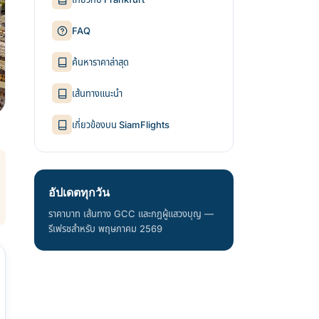
FAQ
ค้นหาราคาล่าสุด
เส้นทางแนะนำ
เกี่ยวข้องบน SiamFlights
อัปเดตทุกวัน
ราคาบาท เส้นทาง GCC และกฎผู้แสวงบุญ —
รีเฟรชสำหรับ พฤษภาคม 2569