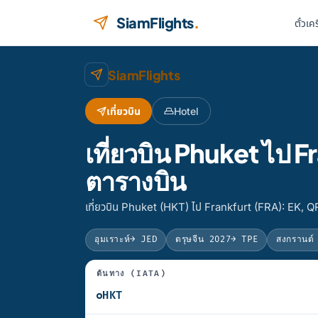
ข้ามไปยังเนื้อหา
SiamFlights
.
ตั๋วเค
SiamFlights
เที่ยวบิน
Hotel
เที่ยวบิน Phuket ไป
ตารางบิน
เที่ยวบิน Phuket (HKT) ไป Frankfurt (FRA): EK, QR
อุมเราะห์
→ JED
ตรุษจีน 2027
→ TPE
สงกรานต์
ต้นทาง (IATA)