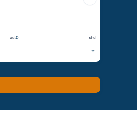
adt
chd