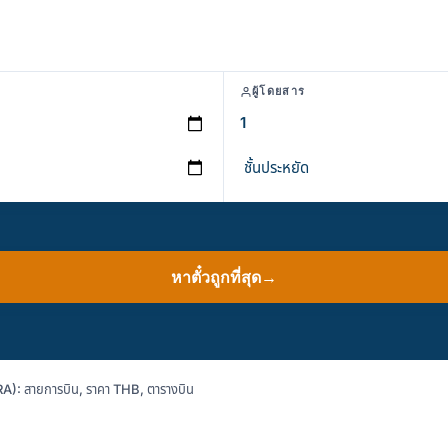
ผู้โดยสาร
หาตั๋วถูกที่สุด
→
RA): สายการบิน, ราคา THB, ตารางบิน