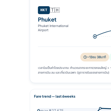
Phuket (HKT) → Frankfurt (FRA)
🇹🇭
HKT
Phuket
Phuket International
Airport
~13ชม 38นาที
เวลาบินเป็นค่าโดยประมาณ: คำนวณจากระยะทางวงกลมใหญ่ + ~8%
สายการบิน ลม และเที่ยวบินเฉพาะ (ดูตารางบินของสายการบิน)
Fare trend — last 6weeks
max ฿27,675