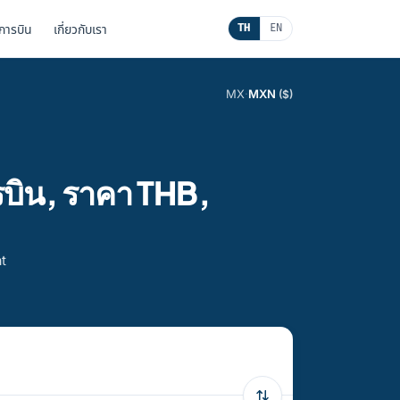
นการบิน
เกี่ยวกับเรา
TH
EN
MX
·
MXN
($)
รบิน, ราคา THB,
at