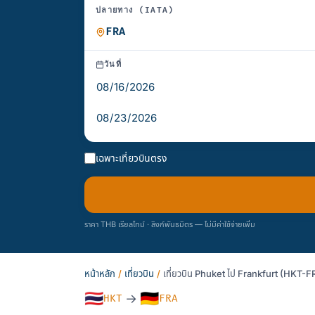
ปลายทาง (IATA)
วันที่
เฉพาะเที่ยวบินตรง
ราคา THB เรียลไทม์ · ลิงก์พันธมิตร — ไม่มีค่าใช้จ่ายเพิ่ม
หน้าหลัก
/
เที่ยวบิน
/
เที่ยวบิน Phuket ไป Frankfurt (HKT-F
🇹🇭
🇩🇪
→
HKT
FRA