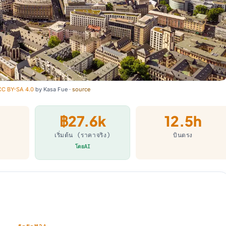
CC BY-SA 4.0
by
Kasa Fue
·
source
฿27.6k
12.5h
เริ่มต้น (ราคาจริง)
บินตรง
โดยAI