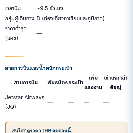
เวลาบิน
~9.5 ชั่วโมง
กลุ่มผู้เดินทาง
D (ท่องเที่ยวอาเซียนและภูมิภาค)
ราคาต่ำสุด
—
(แคช)
สายการบินและน้ำหนักกระเป๋า
เพิ่ม
เช่าเหมาลำ
สายการบิน
พันธมิตร
กระเป๋า
แรงงาน
ฮัจญ์
Jetstar Airways
—
—
—
—
(JQ)
สนใจ? ดูราคา THB สดตอนนี้.