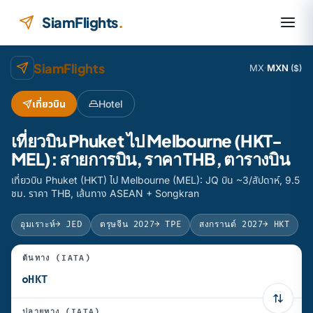
ข้ามไปยังเนื้อหา
SiamFlights
.
SiamFlights
MX
·
MXN
($)
เที่ยวบิน
Hotel
เที่ยวบิน Phuket ไป Melbourne (HKT-
MEL): สายการบิน, ราคา THB, ตารางบิน
เที่ยวบิน Phuket (HKT) ไป Melbourne (MEL): JQ บิน ~3/สัปดาห์, 9.5
ชม. ราคา THB, เส้นทาง ASEAN + Songkran
อุมเราะห์
→ JED
ตรุษจีน 2027
→ TPE
สงกรานต์ 2027
→ HKT
ต้นทาง (IATA)
ปลายทาง (IATA)