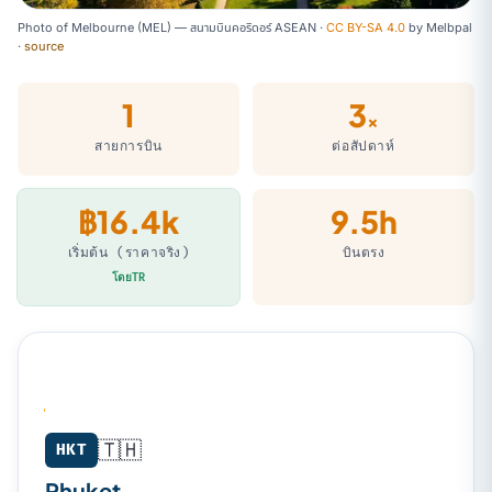
Photo of Melbourne (MEL) — สนามบินคอริดอร์ ASEAN ·
CC BY-SA 4.0
by
Melbpal
·
source
1
3
×
สายการบิน
ต่อสัปดาห์
฿16.4k
9.5h
เริ่มต้น (ราคาจริง)
บินตรง
โดยTR
🇹🇭
Phuket (HKT) → Melbourne (MEL)
HKT
Phuket