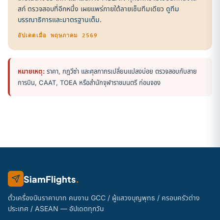
สก์ ตรวจสอบที่อีกหนึ่ง เผยแพร่ภายใต้ลายเซ็นทีมเดียว
ดูทีม
บรรณาธิการและมาตรฐานเต็ม
.
อัปเดตเมื่อ พฤษภาคม 2569
หมายเหตุ:
ราคา, กฎวีซ่า และศุลกากรเปลี่ยนแปลงบ่อย ตรวจสอบกับสาย
การบิน, CAAT, TOEA หรือสำนักจุฬาราชมนตรี ก่อนจอง
SiamFlights
.
ตั๋วเครื่องบินราคาบาท คนงาน GCC / ผู้แสวงบุญพุทธ / ครอบครัวต่าง
ประเทศ / ASEAN — อัปเดตทุกวัน