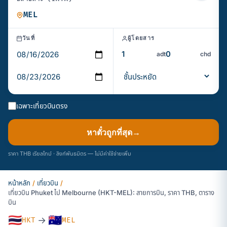
วันที่
ผู้โดยสาร
adt
chd
เฉพาะเที่ยวบินตรง
หาตั๋วถูกที่สุด
→
ราคา THB เรียลไทม์ · ลิงก์พันธมิตร — ไม่มีค่าใช้จ่ายเพิ่ม
หน้าหลัก
/
เที่ยวบิน
/
เที่ยวบิน Phuket ไป Melbourne (HKT-MEL): สายการบิน, ราคา THB, ตาราง
บิน
🇹🇭
🇦🇺
→
HKT
MEL