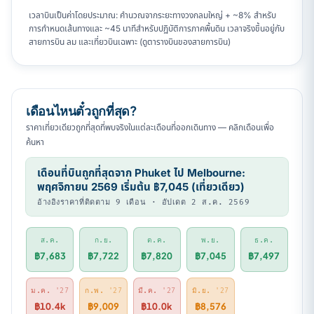
เวลาบินเป็นค่าโดยประมาณ: คำนวณจากระยะทางวงกลมใหญ่ + ~8% สำหรับ
การกำหนดเส้นทางและ ~45 นาทีสำหรับปฏิบัติการภาคพื้นดิน เวลาจริงขึ้นอยู่กับ
สายการบิน ลม และเที่ยวบินเฉพาะ (ดูตารางบินของสายการบิน)
เดือนไหนตั๋วถูกที่สุด?
ราคาเที่ยวเดียวถูกที่สุดที่พบจริงในแต่ละเดือนที่ออกเดินทาง — คลิกเดือนเพื่อ
ค้นหา
เดือนที่บินถูกที่สุดจาก Phuket ไป Melbourne:
พฤศจิกายน 2569 เริ่มต้น ฿7,045 (เที่ยวเดียว)
อ้างอิงราคาที่ติดตาม 9 เดือน · อัปเดต 2 ส.ค. 2569
ส.ค.
ก.ย.
ต.ค.
พ.ย.
ธ.ค.
฿7,683
฿7,722
฿7,820
฿7,045
฿7,497
ม.ค.
'27
ก.พ.
'27
มี.ค.
'27
มิ.ย.
'27
฿10.4k
฿9,009
฿10.0k
฿8,576