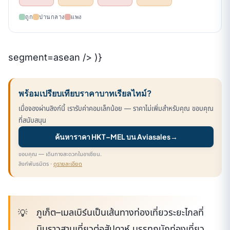
ถูก
ปานกลาง
แพง
segment=asean /> )}
พร้อมเปรียบเทียบราคาบาทเรียลไทม์?
เมื่อจองผ่านลิงก์นี้ เรารับค่าคอมเล็กน้อย — ราคาไม่เพิ่มสำหรับคุณ ขอบคุณ
ที่สนับสนุน
ค้นหาราคา HKT–MEL บน Aviasales
→
ขอบคุณ — เดินทางสะดวกในอาเซียน.
ลิงก์พันธมิตร ·
ดูรายละเอียด
ภูเก็ต–เมลเบิร์นเป็นเส้นทางท่องเที่ยวระยะไกลที่
บินราวสามเที่ยวต่อสัปดาห์ บรรทุกนักท่องเที่ยว