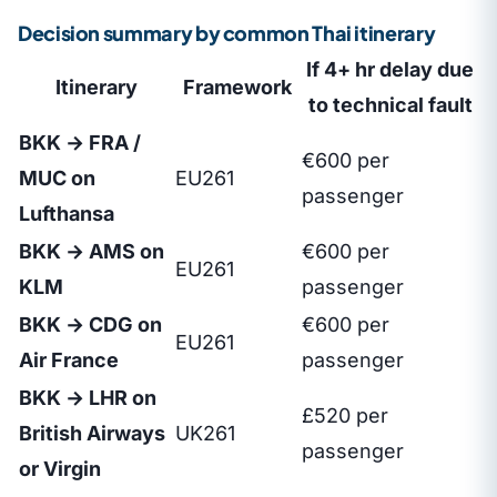
Decision summary by common Thai itinerary
If 4+ hr delay due
Itinerary
Framework
to technical fault
BKK → FRA /
€600 per
MUC on
EU261
passenger
Lufthansa
BKK → AMS on
€600 per
EU261
KLM
passenger
BKK → CDG on
€600 per
EU261
Air France
passenger
BKK → LHR on
£520 per
British Airways
UK261
passenger
or Virgin