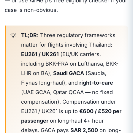
— or use AirHelp’s free eligibility checker if your
case is non-obvious.
TL;DR:
Three regulatory frameworks
matter for flights involving Thailand:
EU261 / UK261
(EU/UK carriers,
including BKK-FRA on Lufthansa, BKK-
LHR on BA),
Saudi GACA
(Saudia,
Flynas long-haul), and
right-to-care
(UAE GCAA, Qatar QCAA — no fixed
compensation). Compensation under
EU261 / UK261 is up to
€600 / £520 per
passenger
on long-haul 4+ hour
delays. GACA pays
SAR 2,500
on long-