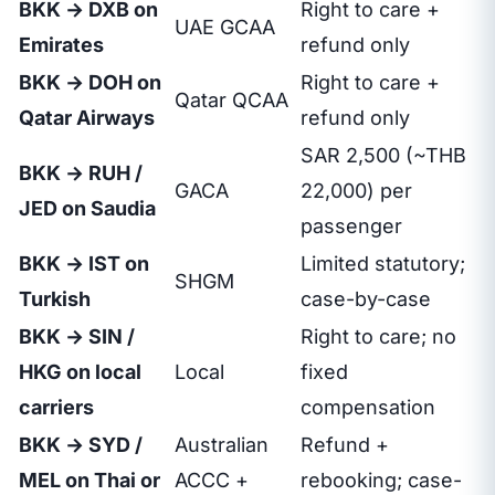
BKK → DXB on
Right to care +
UAE GCAA
Emirates
refund only
BKK → DOH on
Right to care +
Qatar QCAA
Qatar Airways
refund only
SAR 2,500 (~THB
BKK → RUH /
GACA
22,000) per
JED on Saudia
passenger
BKK → IST on
Limited statutory;
SHGM
Turkish
case-by-case
BKK → SIN /
Right to care; no
HKG on local
Local
fixed
carriers
compensation
BKK → SYD /
Australian
Refund +
MEL on Thai or
ACCC +
rebooking; case-