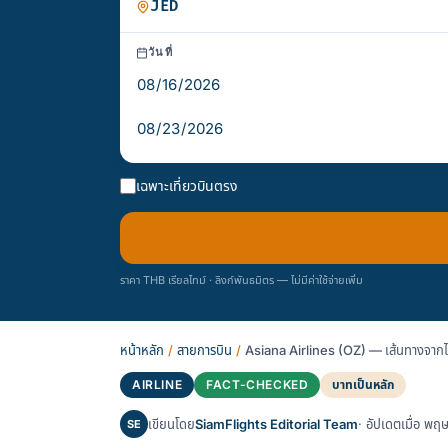
วันที่
เฉพาะเที่ยวบินตรง
ราคา THB เรียลไทม์ · ลิงก์พันธมิตร — ไม่มีค่าใช้จ่ายเพิ่ม
หน้าหลัก
/
สายการบิน
/
Asiana Airlines (OZ) — เส้นทางจากไท
AIRLINE
FACT-CHECKED
บาทเป็นหลัก
เขียนโดย
SiamFlights Editorial Team
· อัปเดตเมื่อ 
SE