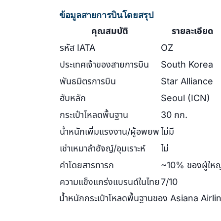
ข้อมูลสายการบินโดยสรุป
คุณสมบัติ
รายละเอียด
รหัส IATA
OZ
ประเทศเจ้าของสายการบิน
South Korea
พันธมิตรการบิน
Star Alliance
ฮับหลัก
Seoul (ICN)
กระเป๋าโหลดพื้นฐาน
30 กก.
น้ำหนักเพิ่มแรงงาน/ผู้อพยพ
ไม่มี
เช่าเหมาลำฮัจญ์/อุมเราะห์
ไม่
ค่าโดยสารทารก
~10% ของผู้ใหญ
ความแข็งแกร่งแบรนด์ในไทย
7/10
น้ำหนักกระเป๋าโหลดพื้นฐานของ Asiana Airline