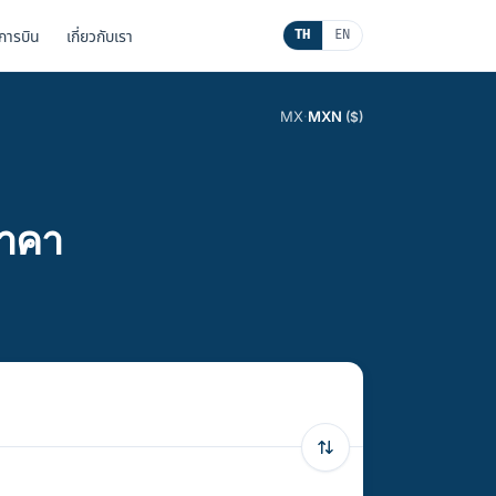
นการบิน
เกี่ยวกับเรา
TH
EN
MX
·
MXN
($)
ราคา