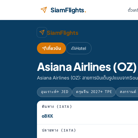
ข้ามไปยังเนื้อหา
SiamFlights
.
ตั๋วเค
SiamFlights
เที่ยวบิน
Hotel
Asiana Airlines (OZ)
Asiana Airlines (OZ): สายการบินเต็มรูปแบบจากSout
อุมเราะห์
→ JED
ตรุษจีน 2027
→ TPE
สงกรานต์
ต้นทาง (IATA)
ปลายทาง (IATA)