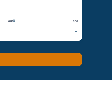
adt
chd