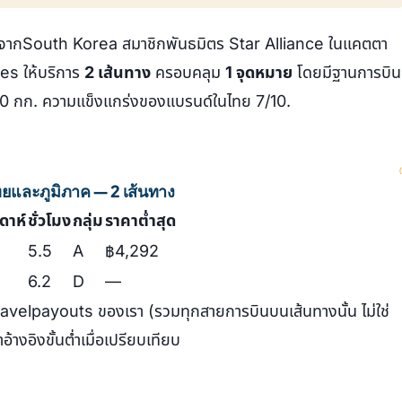
จากSouth Korea สมาชิกพันธมิตร Star Alliance ในแคตตา
es ให้บริการ
2 เส้นทาง
ครอบคลุม
1 จุดหมาย
โดยมีฐานการบิน
 30 กก. ความแข็งแกร่งของแบรนด์ในไทย 7/10.
ทยและภูมิภาค — 2 เส้นทาง
ปดาห์
ชั่วโมง
กลุ่ม
ราคาต่ำสุด
5.5
A
฿4,292
6.2
D
—
ravelpayouts ของเรา (รวมทุกสายการบินบนเส้นทางนั้น ไม่ใช่
้างอิงขั้นต่ำเมื่อเปรียบเทียบ