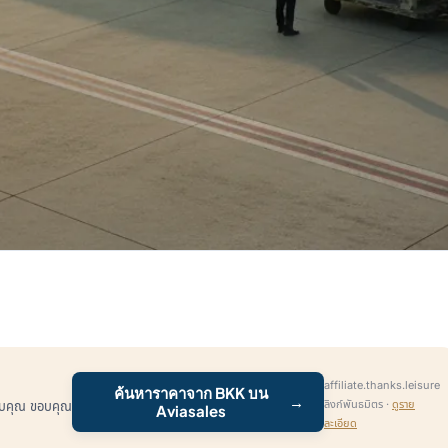
affiliate.thanks.leisure
ค้นหาราคาจาก BKK บน
→
ลิงก์พันธมิตร ·
ดูราย
หรับคุณ ขอบคุณ
Aviasales
ละเอียด