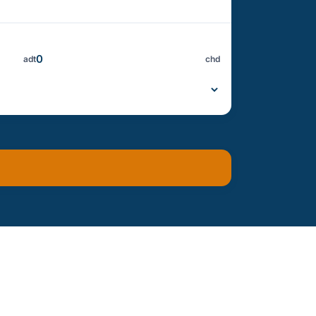
adt
chd