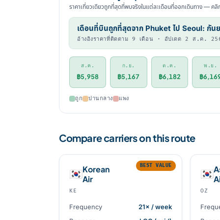
ราคาเที่ยวเดียวถูกที่สุดที่พบจริงในแต่ละเดือนที่ออกเดินทาง — คลิ
เดือนที่บินถูกที่สุดจาก Phuket ไป Seoul: กัน
อ้างอิงราคาที่ติดตาม 9 เดือน · อัปเดต 2 ส.ค. 25
ส.ค.
ก.ย.
ต.ค.
พ.ย.
฿5,958
฿5,167
฿6,182
฿6,16
ถูก
ปานกลาง
แพง
Compare carriers on this route
BEST VALUE
Korean
A
🇰🇷
🇰🇷
Air
A
KE
OZ
Frequency
21× / week
Frequ