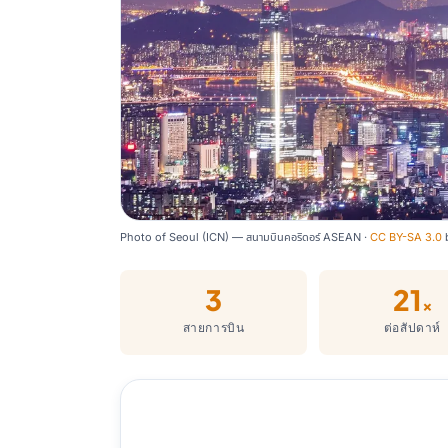
Photo of Seoul (ICN) — สนามบินคอริดอร์ ASEAN ·
CC BY-SA 3.0
3
21
×
สายการบิน
ต่อสัปดาห์