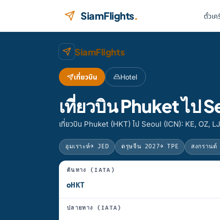
ข้ามไปยังเนื้อหา
SiamFlights
.
ตั๋วเค
SiamFlights
เที่ยวบิน
Hotel
เที่ยวบิน Phuket ไป
เที่ยวบิน Phuket (HKT) ไป Seoul (ICN): KE, OZ, L
อุมเราะห์
→ JED
ตรุษจีน 2027
→ TPE
สงกรานต์
ต้นทาง (IATA)
ปลายทาง (IATA)