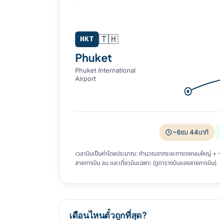
Phuket (HKT) → Seoul (ICN)
🇹🇭
HKT
Phuket
Phuket International
Airport
~6ชม 44นาที
เวลาบินเป็นค่าโดยประมาณ: คำนวณจากระยะทางวงกลมใหญ่ + ~8%
สายการบิน ลม และเที่ยวบินเฉพาะ (ดูตารางบินของสายการบิน)
เดือนไหนตั๋วถูกที่สุด?