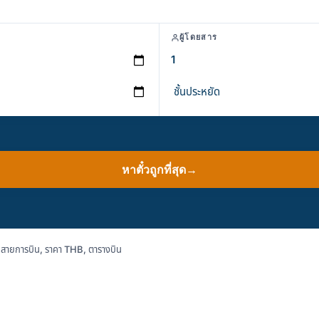
ผู้โดยสาร
หาตั๋วถูกที่สุด
→
 สายการบิน, ราคา THB, ตารางบิน