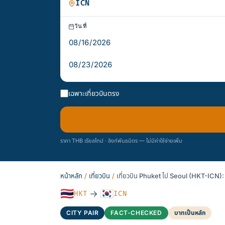
วันที่
เฉพาะเที่ยวบินตรง
ราคา THB เรียลไทม์ · ลิงก์พันธมิตร — ไม่มีค่าใช้จ่ายเพิ่ม
หน้าหลัก
/
เที่ยวบิน
/
เที่ยวบิน Phuket ไป Seoul (HKT-ICN):
🇹🇭
🇰🇷
→
HKT
ICN
CITY PAIR
FACT-CHECKED
บาทเป็นหลัก