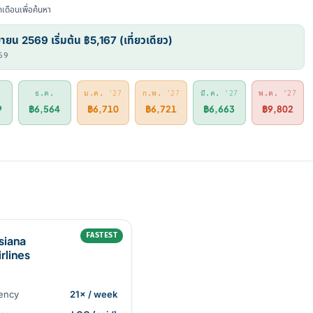
กเดือนเพื่อค้นหา
ยายน 2569 เริ่มต้น ฿5,167 (เที่ยวเดียว)
69
ธ.ค.
ม.ค.
'27
ก.พ.
'27
มี.ค.
'27
พ.ค.
'27
9
฿6,564
฿6,710
฿6,721
฿6,663
฿9,802
FASTEST
siana
irlines
ency
21× / week