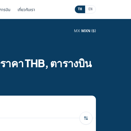
นการบิน
เกี่ยวกับเรา
TH
EN
MX
·
MXN
($)
 ราคา THB, ตารางบิน