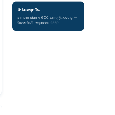
อัปเดตทุกวัน
ราคาบาท เส้นทาง GCC และกฎผู้แสวงบุญ —
รีเฟรชสำหรับ พฤษภาคม 2569