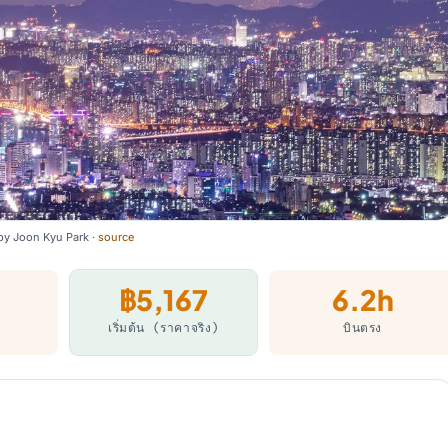
by
Joon Kyu Park
·
source
฿5,167
6.2h
เริ่มต้น (ราคาจริง)
บินตรง