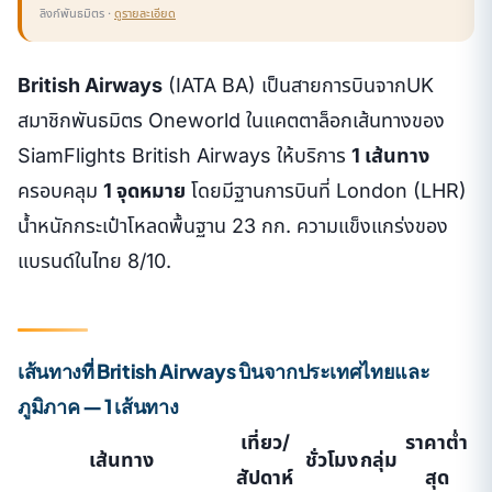
ลิงก์พันธมิตร ·
ดูรายละเอียด
British Airways
(IATA BA) เป็นสายการบินจากUK
สมาชิกพันธมิตร Oneworld ในแคตตาล็อกเส้นทางของ
SiamFlights British Airways ให้บริการ
1 เส้นทาง
ครอบคลุม
1 จุดหมาย
โดยมีฐานการบินที่ London (LHR)
น้ำหนักกระเป๋าโหลดพื้นฐาน 23 กก. ความแข็งแกร่งของ
แบรนด์ในไทย 8/10.
เส้นทางที่ British Airways บินจากประเทศไทยและ
ภูมิภาค — 1 เส้นทาง
เที่ยว/
ราคาต่ำ
เส้นทาง
ชั่วโมง
กลุ่ม
สัปดาห์
สุด