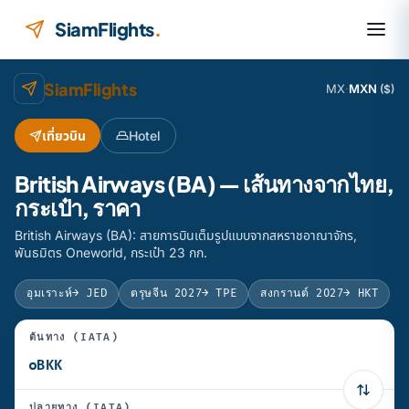
ข้ามไปยังเนื้อหา
SiamFlights
.
SiamFlights
MX
·
MXN
($)
เที่ยวบิน
Hotel
British Airways (BA) — เส้นทางจากไทย,
กระเป๋า, ราคา
British Airways (BA): สายการบินเต็มรูปแบบจากสหราชอาณาจักร,
พันธมิตร Oneworld, กระเป๋า 23 กก.
อุมเราะห์
→ JED
ตรุษจีน 2027
→ TPE
สงกรานต์ 2027
→ HKT
ต้นทาง (IATA)
ปลายทาง (IATA)