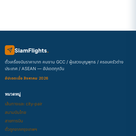
SiamFlights
.
ตั๋วเครื่องบินราคาบาท คนงาน GCC / ผู้แสวงบุญพุทธ / ครอบครัวต่าง
ประเทศ / ASEAN — อัปเดตทุกวัน
อัปเดตเมื่อ สิงหาคม 2026
หมวดหมู่
เส้นทางและ city-pair
สนามบินไทย
สายการบิน
ตั๋วถูกจากกรุงเทพฯ