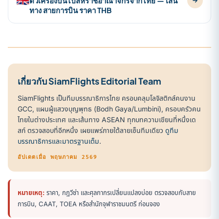
🇬🇧
ตั๋วเครื่องบินไปสหราชอาณาจักรจากไทย — เส้น
ทาง สายการบิน ราคา THB
เกี่ยวกับ SiamFlights Editorial Team
SiamFlights เป็นทีมบรรณาธิการไทย ครอบคลุมโลจิสติกส์คนงาน
GCC, แผนผู้แสวงบุญพุทธ (Bodh Gaya/Lumbini), ครอบครัวคน
ไทยในต่างประเทศ และเส้นทาง ASEAN ทุกบทความเขียนที่หนึ่งเด
สก์ ตรวจสอบที่อีกหนึ่ง เผยแพร่ภายใต้ลายเซ็นทีมเดียว
ดูทีม
บรรณาธิการและมาตรฐานเต็ม
.
อัปเดตเมื่อ พฤษภาคม 2569
หมายเหตุ:
ราคา, กฎวีซ่า และศุลกากรเปลี่ยนแปลงบ่อย ตรวจสอบกับสาย
การบิน, CAAT, TOEA หรือสำนักจุฬาราชมนตรี ก่อนจอง