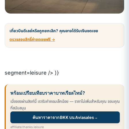
เที่ยวบินดีเลย์หรือถูกยกเลิก? คุณอาจได้รับเงินชดเชย
ตรวจสอบสิทธิ์ค่าชดเชยฟรี →
segment=leisure /> )}
พร้อมเปรียบเทียบราคาบาทเรียลไทม์?
เมื่อจองผ่านลิงก์นี้ เรารับค่าคอมเล็กน้อย — ราคาไม่เพิ่มสำหรับคุณ ขอบคุณ
ที่สนับสนุน
ค้นหาราคาจาก BKK บน Aviasales
→
affiliate.thanks.leisure