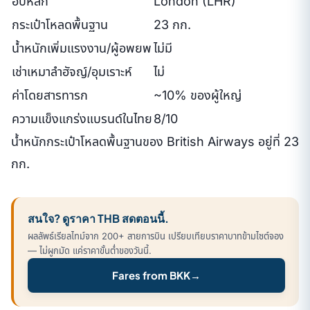
ฮับหลัก
London (LHR)
กระเป๋าโหลดพื้นฐาน
23 กก.
น้ำหนักเพิ่มแรงงาน/ผู้อพยพ
ไม่มี
เช่าเหมาลำฮัจญ์/อุมเราะห์
ไม่
ค่าโดยสารทารก
~10% ของผู้ใหญ่
ความแข็งแกร่งแบรนด์ในไทย
8/10
น้ำหนักกระเป๋าโหลดพื้นฐานของ British Airways อยู่ที่ 23
กก.
สนใจ? ดูราคา THB สดตอนนี้.
ผลลัพธ์เรียลไทม์จาก 200+ สายการบิน เปรียบเทียบราคาบาทข้ามไซต์จอง
— ไม่ผูกมัด แค่ราคาขั้นต่ำของวันนี้.
Fares from BKK
→