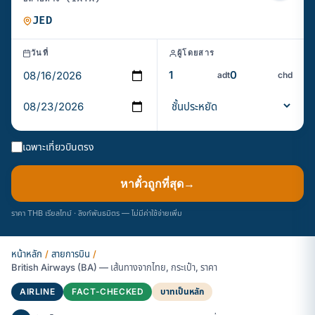
วันที่
ผู้โดยสาร
adt
chd
เฉพาะเที่ยวบินตรง
หาตั๋วถูกที่สุด
→
ราคา THB เรียลไทม์ · ลิงก์พันธมิตร — ไม่มีค่าใช้จ่ายเพิ่ม
หน้าหลัก
/
สายการบิน
/
British Airways (BA) — เส้นทางจากไทย, กระเป๋า, ราคา
AIRLINE
FACT-CHECKED
บาทเป็นหลัก