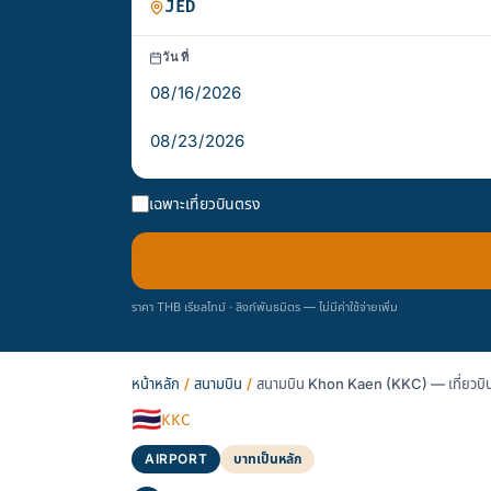
วันที่
เฉพาะเที่ยวบินตรง
ราคา THB เรียลไทม์ · ลิงก์พันธมิตร — ไม่มีค่าใช้จ่ายเพิ่ม
หน้าหลัก
/
สนามบิน
/
สนามบิน Khon Kaen (KKC) — เที่ยวบิ
🇹🇭
KKC
AIRPORT
บาทเป็นหลัก