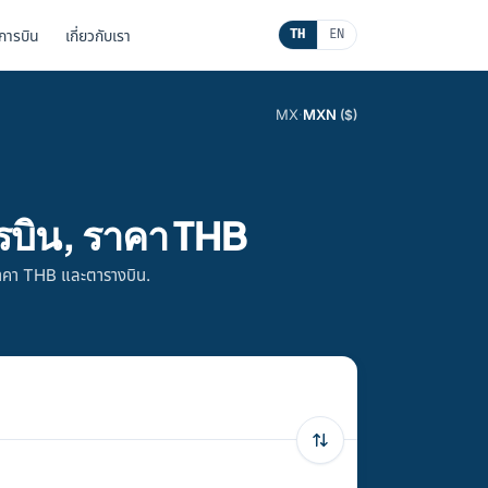
นการบิน
เกี่ยวกับเรา
TH
EN
MX
·
MXN
($)
รบิน, ราคา THB
ราคา THB และตารางบิน.