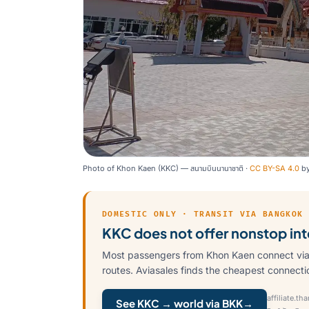
Photo of Khon Kaen (KKC) — สนามบินนานาชาติ ·
CC BY-SA 4.0
b
DOMESTIC ONLY · TRANSIT VIA BANGKOK
KKC does not offer nonstop inte
Most passengers from Khon Kaen connect via
routes. Aviasales finds the cheapest connectio
affiliate.th
See KKC → world via BKK
→