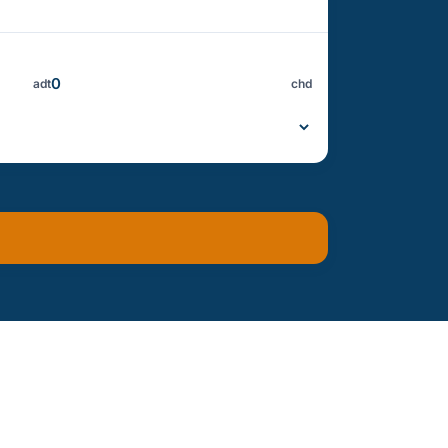
adt
chd