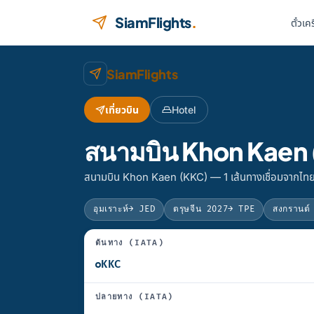
ข้ามไปยังเนื้อหา
SiamFlights
.
ตั๋วเค
SiamFlights
เที่ยวบิน
Hotel
สนามบิน Khon Kaen (
สนามบิน Khon Kaen (KKC) — 1 เส้นทางเชื่อมจากไทย,
อุมเราะห์
→ JED
ตรุษจีน 2027
→ TPE
สงกรานต์
ต้นทาง (IATA)
ปลายทาง (IATA)