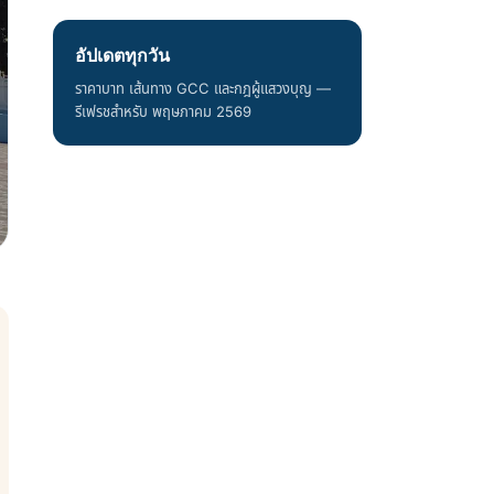
อัปเดตทุกวัน
ราคาบาท เส้นทาง GCC และกฎผู้แสวงบุญ —
รีเฟรชสำหรับ พฤษภาคม 2569