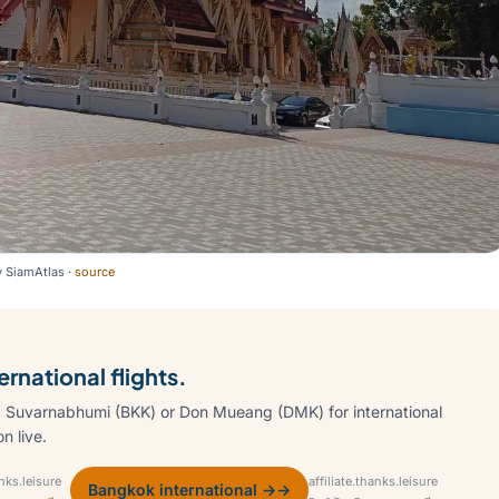
y
SiamAtlas
·
source
rnational flights.
 Suvarnabhumi (BKK) or Don Mueang (DMK) for international
n live.
anks.leisure
affiliate.thanks.leisure
Bangkok international →
→