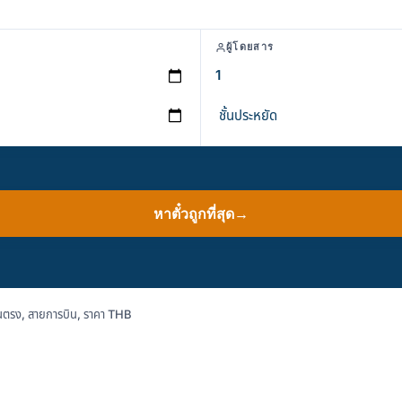
ผู้โดยสาร
หาตั๋วถูกที่สุด
→
นตรง, สายการบิน, ราคา THB