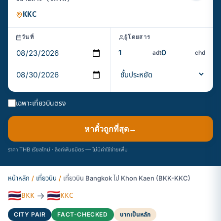
วันที่
ผู้โดยสาร
adt
chd
เฉพาะเที่ยวบินตรง
หาตั๋วถูกที่สุด
→
ราคา THB เรียลไทม์ · ลิงก์พันธมิตร — ไม่มีค่าใช้จ่ายเพิ่ม
หน้าหลัก
/
เที่ยวบิน
/
เที่ยวบิน Bangkok ไป Khon Kaen (BKK-KKC)
🇹🇭
🇹🇭
→
BKK
KKC
CITY PAIR
FACT-CHECKED
บาทเป็นหลัก