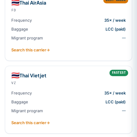
🇹🇭
Thai AirAsia
FD
Frequency
35× / week
Baggage
LCC (paid)
Migrant program
—
Search this carrier
→
FASTEST
🇹🇭
Thai Vietjet
VZ
Frequency
35× / week
Baggage
LCC (paid)
Migrant program
—
Search this carrier
→