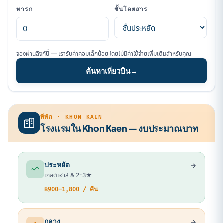
ทารก
ชั้นโดยสาร
จองผ่านลิงก์นี้ — เรารับค่าคอมเล็กน้อย โดยไม่มีค่าใช้จ่ายเพิ่มเติมสำหรับคุณ
ค้นหาเที่ยวบิน
→
ที่พัก · KHON KAEN
โรงแรมใน Khon Kaen — งบประมาณบาท
ประหยัด
เกสต์เฮาส์ & 2-3★
฿900–1,800 / คืน
กลาง