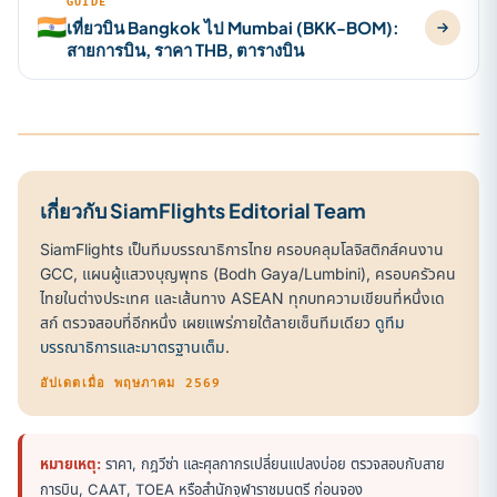
GUIDE
🇮🇳
เที่ยวบิน Bangkok ไป Mumbai (BKK-BOM):
สายการบิน, ราคา THB, ตารางบิน
เกี่ยวกับ SiamFlights Editorial Team
SiamFlights เป็นทีมบรรณาธิการไทย ครอบคลุมโลจิสติกส์คนงาน
GCC, แผนผู้แสวงบุญพุทธ (Bodh Gaya/Lumbini), ครอบครัวคน
ไทยในต่างประเทศ และเส้นทาง ASEAN ทุกบทความเขียนที่หนึ่งเด
สก์ ตรวจสอบที่อีกหนึ่ง เผยแพร่ภายใต้ลายเซ็นทีมเดียว
ดูทีม
บรรณาธิการและมาตรฐานเต็ม
.
อัปเดตเมื่อ พฤษภาคม 2569
หมายเหตุ:
ราคา, กฎวีซ่า และศุลกากรเปลี่ยนแปลงบ่อย ตรวจสอบกับสาย
การบิน, CAAT, TOEA หรือสำนักจุฬาราชมนตรี ก่อนจอง