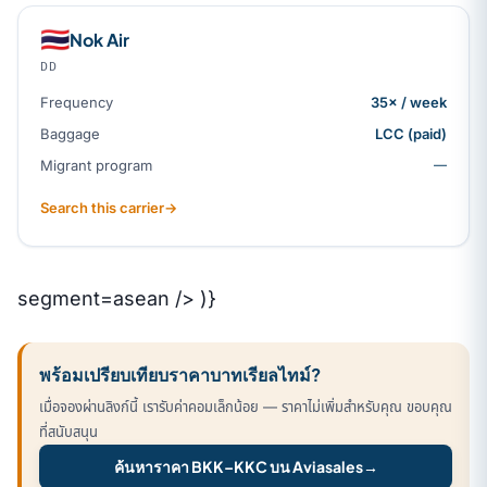
🇹🇭
Nok Air
DD
Frequency
35× / week
Baggage
LCC (paid)
Migrant program
—
Search this carrier
→
segment=asean /> )}
พร้อมเปรียบเทียบราคาบาทเรียลไทม์?
เมื่อจองผ่านลิงก์นี้ เรารับค่าคอมเล็กน้อย — ราคาไม่เพิ่มสำหรับคุณ ขอบคุณ
ที่สนับสนุน
ค้นหาราคา BKK–KKC บน Aviasales
→