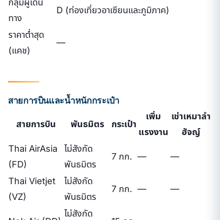
กลุ่มผู้เดิน
D (ท่องเที่ยวอาเซียนและภูมิภาค)
ทาง
ราคาต่ำสุด
—
(แคช)
สายการบินและน้ำหนักกระเป๋า
เพิ่ม
เช่าเหมาลำ
สายการบิน
พันธมิตร
กระเป๋า
แรงงาน
ฮัจญ์
Thai AirAsia
ไม่สังกัด
7 กก.
—
—
(FD)
พันธมิตร
Thai Vietjet
ไม่สังกัด
7 กก.
—
—
(VZ)
พันธมิตร
ไม่สังกัด