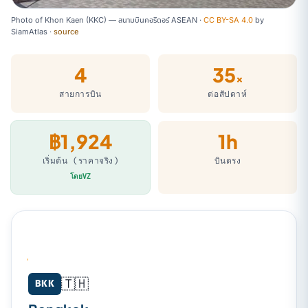
Photo of Khon Kaen (KKC) — สนามบินคอริดอร์ ASEAN ·
CC BY-SA 4.0
by
SiamAtlas
·
source
4
35
×
สายการบิน
ต่อสัปดาห์
฿1,924
1h
เริ่มต้น (ราคาจริง)
บินตรง
โดยVZ
🇹🇭
Bangkok (BKK) → Khon Kaen (KKC)
BKK