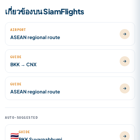
เกี่ยวข้องบน SiamFlights
AIRPORT
ASEAN regional route
GUIDE
BKK → CNX
GUIDE
ASEAN regional route
AUTO-SUGGESTED
GUIDE
🇹🇭
BKK Suvarnabhumi