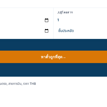
ผู้โดยสาร
หาตั๋วถูกที่สุด
→
นตรง, สายการบิน, ราคา THB