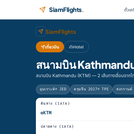
ข้ามไปยังเนื้อหา
SiamFlights
.
ตั๋วเค
SiamFlights
เที่ยวบิน
Hotel
สนามบิน Kathmandu 
สนามบิน Kathmandu (KTM) — 2 เส้นทางเชื่อมจากไทย
อุมเราะห์
→ JED
ตรุษจีน 2027
→ TPE
สงกรานต์
ต้นทาง (IATA)
ปลายทาง (IATA)