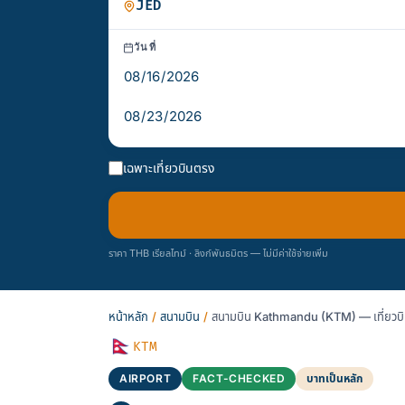
วันที่
เฉพาะเที่ยวบินตรง
ราคา THB เรียลไทม์ · ลิงก์พันธมิตร — ไม่มีค่าใช้จ่ายเพิ่ม
หน้าหลัก
/
สนามบิน
/
สนามบิน Kathmandu (KTM) — เที่ยวบิ
🇳🇵
KTM
AIRPORT
FACT-CHECKED
บาทเป็นหลัก