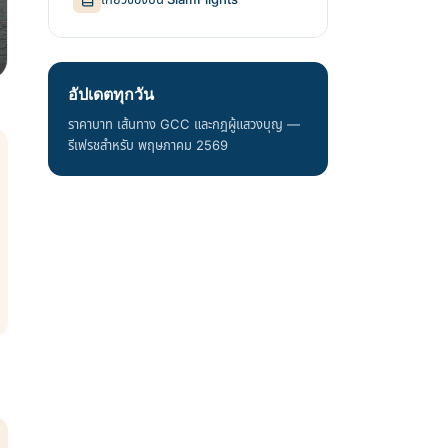
อัปเดตทุกวัน
ราคาบาท เส้นทาง GCC และกฎผู้แสวงบุญ —
รีเฟรชสำหรับ พฤษภาคม 2569