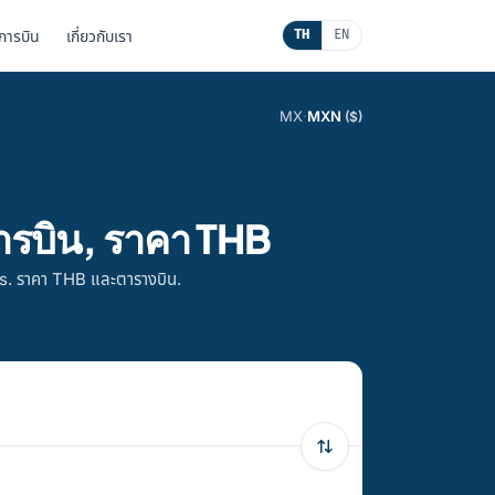
นการบิน
เกี่ยวกับเรา
TH
EN
MX
·
MXN
($)
ารบิน, ราคา THB
s. ราคา THB และตารางบิน.