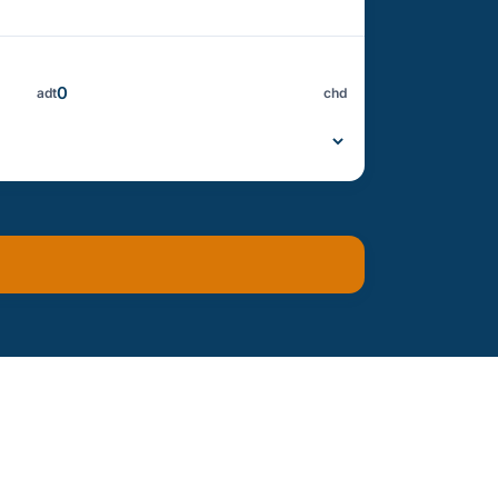
adt
chd