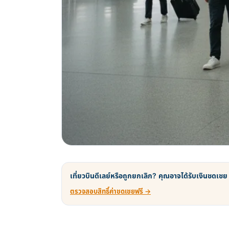
เที่ยวบินดีเลย์หรือถูกยกเลิก? คุณอาจได้รับเงินชดเชย
ตรวจสอบสิทธิ์ค่าชดเชยฟรี →