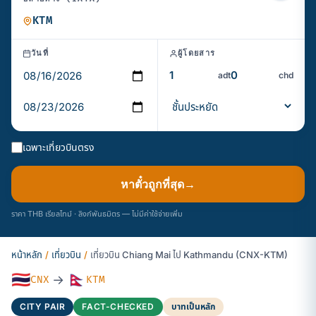
วันที่
ผู้โดยสาร
adt
chd
เฉพาะเที่ยวบินตรง
หาตั๋วถูกที่สุด
→
ราคา THB เรียลไทม์ · ลิงก์พันธมิตร — ไม่มีค่าใช้จ่ายเพิ่ม
หน้าหลัก
/
เที่ยวบิน
/
เที่ยวบิน Chiang Mai ไป Kathmandu (CNX-KTM)
🇹🇭
🇳🇵
→
CNX
KTM
CITY PAIR
FACT-CHECKED
บาทเป็นหลัก