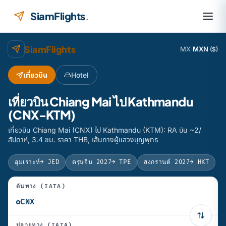
ข้ามไปยังเนื้อหา
SiamFlights
.
SiamFlights
MX
·
MXN
($)
เที่ยวบิน
Hotel
เที่ยวบิน Chiang Mai ไป Kathmandu
(CNX-KTM)
เที่ยวบิน Chiang Mai (CNX) ไป Kathmandu (KTM): RA บิน ~2/
สัปดาห์, 3.4 ชม. ราคา THB, เส้นทางผู้แสวงบุญพุทธ
อุมเราะห์
→ JED
ตรุษจีน 2027
→ TPE
สงกรานต์ 2027
→ HKT
ต้นทาง (IATA)
ปลายทาง (IATA)