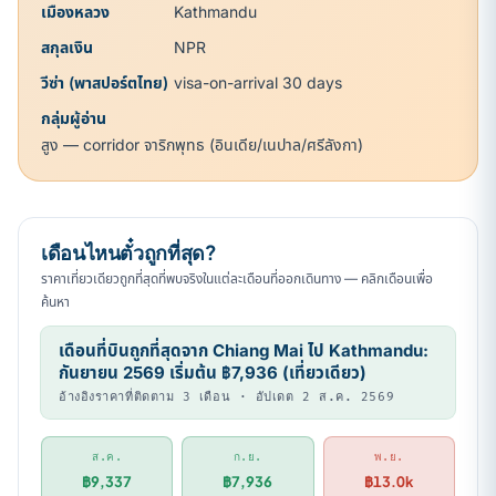
เมืองหลวง
Kathmandu
สกุลเงิน
NPR
วีซ่า (พาสปอร์ตไทย)
visa-on-arrival 30 days
กลุ่มผู้อ่าน
สูง — corridor จาริกพุทธ (อินเดีย/เนปาล/ศรีลังกา)
เดือนไหนตั๋วถูกที่สุด?
ราคาเที่ยวเดียวถูกที่สุดที่พบจริงในแต่ละเดือนที่ออกเดินทาง — คลิกเดือนเพื่อ
ค้นหา
เดือนที่บินถูกที่สุดจาก Chiang Mai ไป Kathmandu:
กันยายน 2569 เริ่มต้น ฿7,936 (เที่ยวเดียว)
อ้างอิงราคาที่ติดตาม 3 เดือน · อัปเดต 2 ส.ค. 2569
ส.ค.
ก.ย.
พ.ย.
฿9,337
฿7,936
฿13.0k