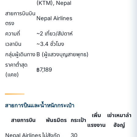
(KTM), Nepal
สายการบินบิน
Nepal Airlines
ตรง
ความถี่
~2 เที่ยว/สัปดาห์
เวลาบิน
~3.4 ชั่วโมง
กลุ่มผู้เดินทาง
B (ผู้แสวงบุญสายพุทธ)
ราคาต่ำสุด
฿7,189
(แคช)
สายการบินและน้ำหนักกระเป๋า
เพิ่ม
เช่าเหมาลำ
สายการบิน
พันธมิตร
กระเป๋า
แรงงาน
ฮัจญ์
Nepal Airlines
ไม่สังกัด
30