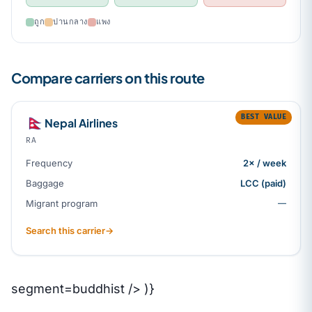
ถูก
ปานกลาง
แพง
Compare carriers on this route
BEST VALUE
🇳🇵
Nepal Airlines
RA
Frequency
2× / week
Baggage
LCC (paid)
Migrant program
—
Search this carrier
→
segment=buddhist /> )}