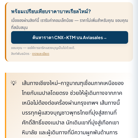
พร้อมเปรียบเทียบราคาบาทเรียลไทม์?
เมื่อจองผ่านลิงก์นี้ เรารับค่าคอมเล็กน้อย — ราคาไม่เพิ่มสำหรับคุณ ขอบคุณ
ที่สนับสนุน
ค้นหาราคา CNX–KTM บน Aviasales
→
ขอบคุณ — ขอให้การจาริกแสวงบุญเป็นไปด้วยดี.
ลิงก์พันธมิตร ·
ดูรายละเอียด
เส้นทางเชียงใหม่–กาฐมาณฑุเชื่อมภาคเหนือของ
ไทยกับเนปาลโดยตรง ช่วยให้ผู้เดินทางจากภาค
เหนือไม่ต้องต่อเครื่องผ่านกรุงเทพฯ เส้นทางนี้
บรรทุกผู้แสวงบุญชาวพุทธไทยที่มุ่งสู่สถานที่
ศักดิ์สิทธิ์ของเนปาล นักเดินเขาที่มุ่งสู่เทือกเขา
หิมาลัย และผู้เดินทางที่มีความผูกพันด้านการ