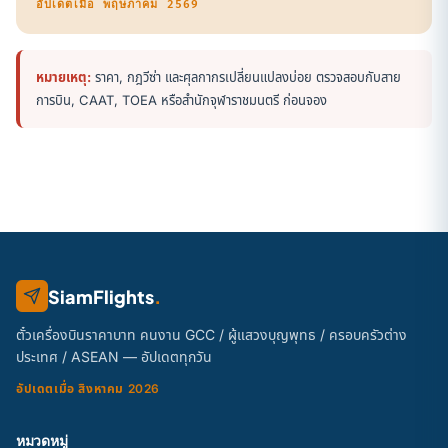
อัปเดตเมื่อ พฤษภาคม 2569
หมายเหตุ:
ราคา, กฎวีซ่า และศุลกากรเปลี่ยนแปลงบ่อย ตรวจสอบกับสาย
การบิน, CAAT, TOEA หรือสำนักจุฬาราชมนตรี ก่อนจอง
SiamFlights
.
ตั๋วเครื่องบินราคาบาท คนงาน GCC / ผู้แสวงบุญพุทธ / ครอบครัวต่าง
ประเทศ / ASEAN — อัปเดตทุกวัน
อัปเดตเมื่อ สิงหาคม 2026
หมวดหมู่