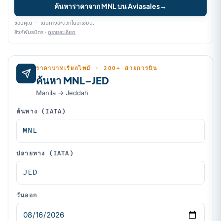
ค้นหาราคาจาก MNL บน Aviasales
→
ขอบคุณ — เดินทางสะดวกในอาเซียน.
ลิงก์พันธมิตร ·
ดูรายละเอียด
ราคาบาทเรียลไทม์ · 200+ สายการบิน
ค้นหา MNL–JED
Manila → Jeddah
ต้นทาง (IATA)
ปลายทาง (IATA)
วันออก