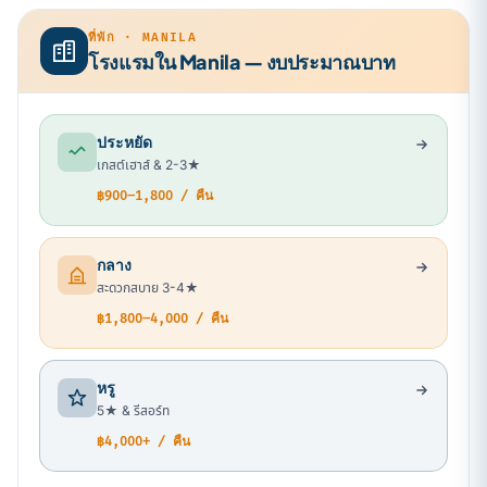
ที่พัก · MANILA
โรงแรมใน Manila — งบประมาณบาท
ประหยัด
เกสต์เฮาส์ & 2-3★
฿900–1,800 / คืน
กลาง
สะดวกสบาย 3-4★
฿1,800–4,000 / คืน
หรู
5★ & รีสอร์ท
฿4,000+ / คืน