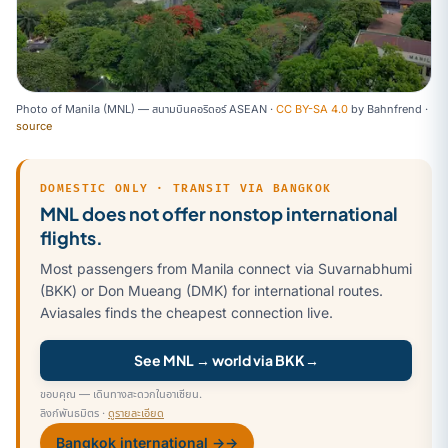
Photo of Manila (MNL) — สนามบินคอริดอร์ ASEAN ·
CC BY-SA 4.0
by
Bahnfrend
·
source
DOMESTIC ONLY · TRANSIT VIA BANGKOK
MNL does not offer nonstop international
flights.
Most passengers from Manila connect via Suvarnabhumi
(BKK) or Don Mueang (DMK) for international routes.
Aviasales finds the cheapest connection live.
See MNL → world via BKK
→
ขอบคุณ — เดินทางสะดวกในอาเซียน.
ลิงก์พันธมิตร ·
ดูรายละเอียด
Bangkok international →
→