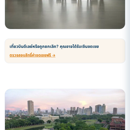
เที่ยวบินดีเลย์หรือถูกยกเลิก? คุณอาจได้รับเงินชดเชย
ตรวจสอบสิทธิ์ค่าชดเชยฟรี →