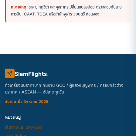
หมายเหตุ:
ราคา, กฎวีซ่า และศุลกากรเปลี่ยนแปลงบ่อย ตรวจสอบกับสาย
การบิน, CAAT, TOEA หรือสำนักจุฬาราชมนตรี ก่อนจอง
SiamFlights
.
ตั๋วเครื่องบินราคาบาท คนงาน GCC / ผู้แสวงบุญพุทธ / ครอบครัวต่าง
ประเทศ / ASEAN — อัปเดตทุกวัน
อัปเดตเมื่อ สิงหาคม 2026
หมวดหมู่
เส้นทางและ city-pair
สนามบินไทย