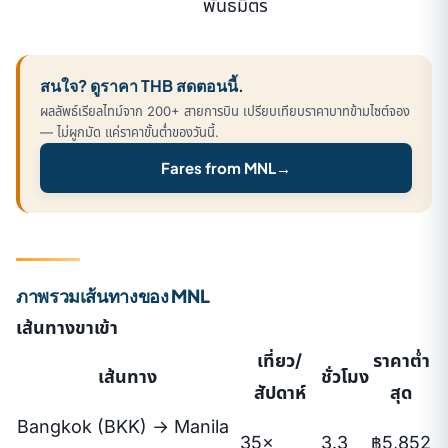
พันธมิตร
สนใจ? ดูราคา THB สดตอนนี้.
ผลลัพธ์เรียลไทม์จาก 200+ สายการบิน เปรียบเทียบราคาบาทข้ามไซต์จอง
— ไม่ผูกมัด แค่ราคาขั้นต่ำของวันนี้.
Fares from MNL
→
ภาพรวมเส้นทางของ MNL
เส้นทางขาเข้า
เที่ยว/
ราคาต่ำ
เส้นทาง
ชั่วโมง
สัปดาห์
สุด
Bangkok (BKK) → Manila
35×
3.3
฿5,852