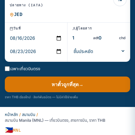
ปลายทาง (IATA)
วันที่
ผู้โดยสาร
adt
chd
เฉพาะเที่ยวบินตรง
หาตั๋วถูกที่สุด
→
ราคา THB เรียลไทม์ · ลิงก์พันธมิตร — ไม่มีค่าใช้จ่ายเพิ่ม
หน้าหลัก
/
สนามบิน
/
สนามบิน Manila (MNL) — เที่ยวบินตรง, สายการบิน, ราคา THB
🇵🇭
MNL