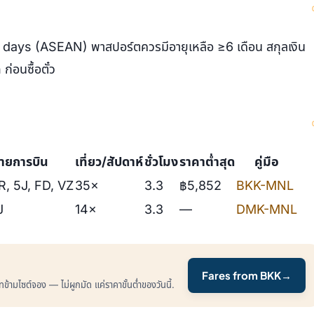
 days (ASEAN) พาสปอร์ตควรมีอายุเหลือ ≥6 เดือน สกุลเงิน
ก่อนซื้อตั๋ว
ายการบิน
เที่ยว/สัปดาห์
ชั่วโมง
ราคาต่ำสุด
คู่มือ
R, 5J, FD, VZ
35×
3.3
฿5,852
BKK-MNL
J
14×
3.3
—
DMK-MNL
Fares from BKK
→
ามไซต์จอง — ไม่ผูกมัด แค่ราคาขั้นต่ำของวันนี้.