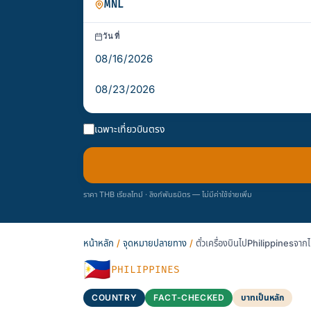
วันที่
เฉพาะเที่ยวบินตรง
ราคา THB เรียลไทม์ · ลิงก์พันธมิตร — ไม่มีค่าใช้จ่ายเพิ่ม
หน้าหลัก
/
จุดหมายปลายทาง
/
ตั๋วเครื่องบินไปPhilippinesจา
🇵🇭
PHILIPPINES
COUNTRY
FACT-CHECKED
บาทเป็นหลัก