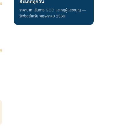
อัปเดตทุกวัน
ราคาบาท เส้นทาง GCC และกฎผู้แสวงบุญ —
รีเฟรชสำหรับ พฤษภาคม 2569