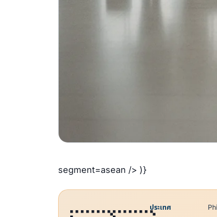
segment=asean /> )}
ประเทศ
Ph