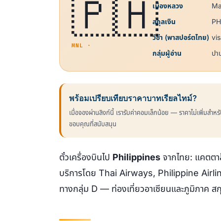
🇵🇭
เมืองหลวง
Ma
สกุลเงิน
PH
วีซ่า (พาสปอร์ตไทย)
vi
MNL ·
กลุ่มผู้อ่าน
ปา
พร้อมเปรียบเทียบราคาบาทเรียลไทม์?
เมื่อจองผ่านลิงก์นี้ เรารับค่าคอมเล็กน้อย — ราคาไม่เพิ่มสำห
ขอบคุณที่สนับสนุน
ตั๋วเครื่องบินไป
Philippines
จากไทย: แคตตาล็
บริการโดย Thai Airways, Philippine Airlin
ทางกลุ่ม D — ท่องเที่ยวอาเซียนและภูมิภาค ส