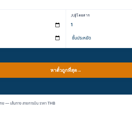
ผู้โดยสาร
หาตั๋วถูกที่สุด
→
กไทย — เส้นทาง สายการบิน ราคา THB