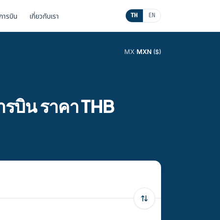
นการบิน
เกี่ยวกับเรา
TH
EN
MX
·
MXN
($)
การบิน ราคา THB