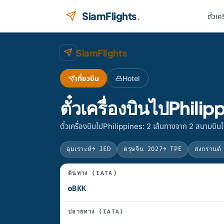
ข้ามไปยังเนื้อหา
SiamFlights
.
ตั๋วเค
SiamFlights
เที่ยวบิน
Hotel
ตั๋วเครื่องบินไปPhil
ตั๋วเครื่องบินไปPhilippines: 2 เส้นทางจาก 2 สนามบินไ
อุมเราะห์
→ JED
ตรุษจีน 2027
→ TPE
สงกรานต์
ต้นทาง (IATA)
ปลายทาง (IATA)