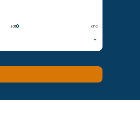
adt
chd