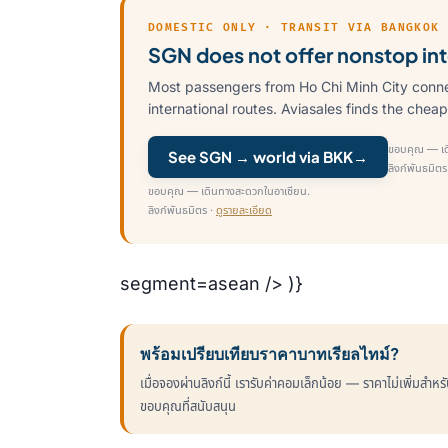
DOMESTIC ONLY · TRANSIT VIA BANGKOK
SGN does not offer nonstop inte
Most passengers from Ho Chi Minh City conn
international routes. Aviasales finds the cheap
ขอบคุณ — เด
See SGN → world via BKK
→
ลิงก์พันธมิตร
ขอบคุณ — เดินทางสะดวกในอาเซียน.
ลิงก์พันธมิตร ·
ดูรายละเอียด
segment=asean /> )}
พร้อมเปรียบเทียบราคาบาทเรียลไทม์?
เมื่อจองผ่านลิงก์นี้ เรารับค่าคอมเล็กน้อย — ราคาไม่เพิ่มสำห
ขอบคุณที่สนับสนุน