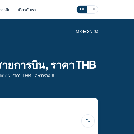
นการบิน
เกี่ยวกับเรา
TH
EN
MX
·
MXN
($)
 สายการบิน, ราคา THB
lines. ราคา THB และตารางบิน.