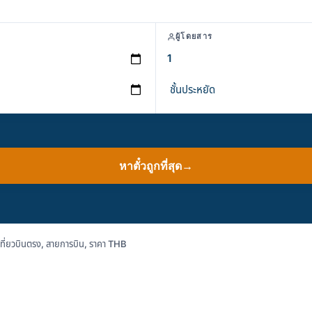
ผู้โดยสาร
หาตั๋วถูกที่สุด
→
ี่ยวบินตรง, สายการบิน, ราคา THB