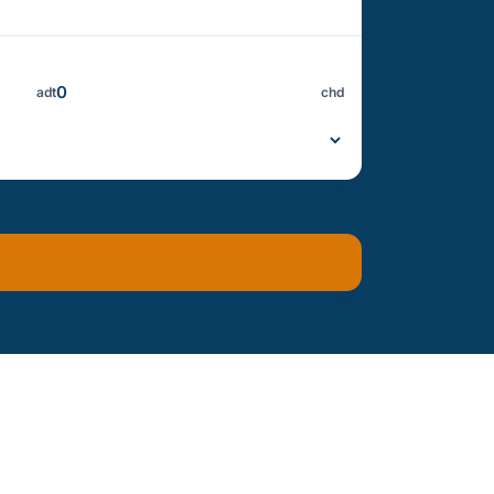
adt
chd