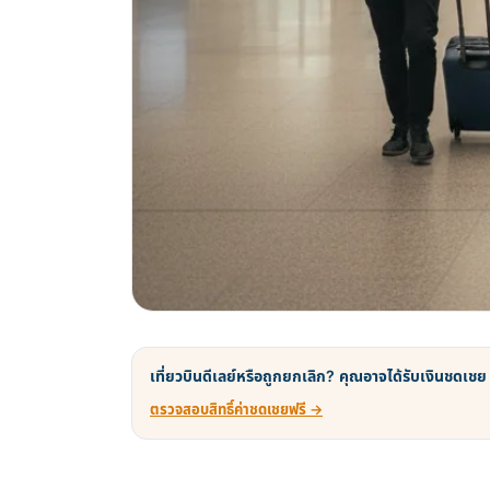
เที่ยวบินดีเลย์หรือถูกยกเลิก? คุณอาจได้รับเงินชดเชย
ตรวจสอบสิทธิ์ค่าชดเชยฟรี →