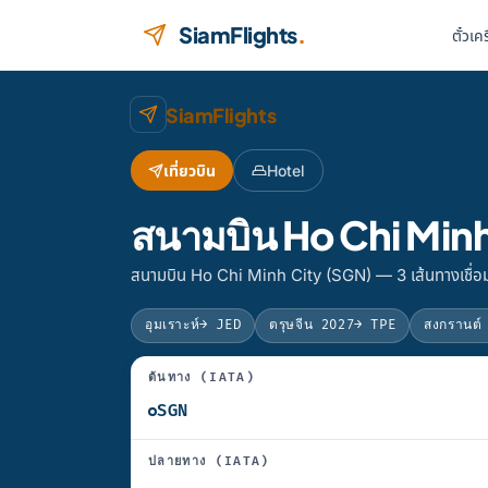
ข้ามไปยังเนื้อหา
SiamFlights
.
ตั๋วเค
SiamFlights
เที่ยวบิน
Hotel
สนามบิน Ho Chi Minh
สนามบิน Ho Chi Minh City (SGN) — 3 เส้นทางเชื่อ
อุมเราะห์
→ JED
ตรุษจีน 2027
→ TPE
สงกรานต์
ต้นทาง (IATA)
ปลายทาง (IATA)