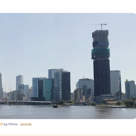
C0
by
Pimnl
·
source