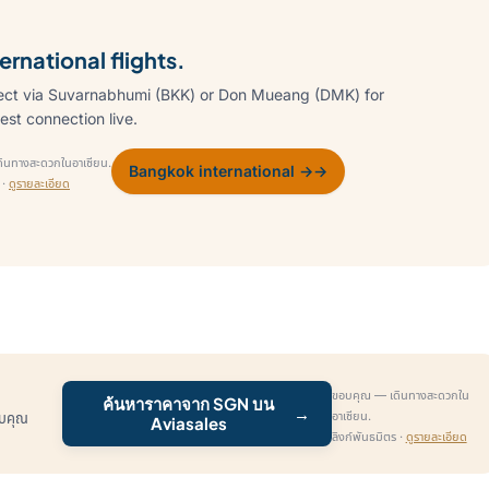
rnational flights.
ect via Suvarnabhumi (BKK) or Don Mueang (DMK) for
est connection live.
ินทางสะดวกในอาเซียน.
Bangkok international →
→
 ·
ดูรายละเอียด
ขอบคุณ — เดินทางสะดวกใน
ค้นหาราคาจาก SGN บน
→
อาเซียน.
รับคุณ
Aviasales
ลิงก์พันธมิตร ·
ดูรายละเอียด