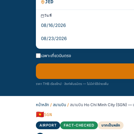
วันที่
เฉพาะเที่ยวบินตรง
ราคา THB เรียลไทม์ · ลิงก์พันธมิตร — ไม่มีค่าใช้จ่ายเพิ่ม
หน้าหลัก
/
สนามบิน
/
สนามบิน Ho Chi Minh City (SGN) — เท
🇻🇳
SGN
AIRPORT
FACT-CHECKED
บาทเป็นหลัก