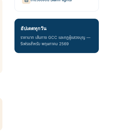
อัปเดตทุกวัน
ราคาบาท เส้นทาง GCC และกฎผู้แสวงบุญ —
รีเฟรชสำหรับ พฤษภาคม 2569