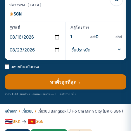
ปลายทาง (IATA)
วันที่
ผู้โดยสาร
adt
chd
เฉพาะเที่ยวบินตรง
หาตั๋วถูกที่สุด
→
ราคา THB เรียลไทม์ · ลิงก์พันธมิตร — ไม่มีค่าใช้จ่ายเพิ่ม
หน้าหลัก
/
เที่ยวบิน
/
เที่ยวบิน Bangkok ไป Ho Chi Minh City (BKK-SGN)
🇹🇭
🇻🇳
→
BKK
SGN