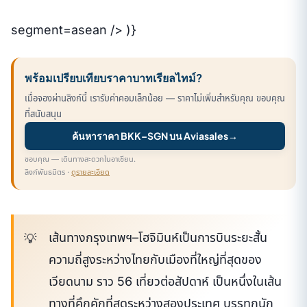
segment=asean /> )}
พร้อมเปรียบเทียบราคาบาทเรียลไทม์?
เมื่อจองผ่านลิงก์นี้ เรารับค่าคอมเล็กน้อย — ราคาไม่เพิ่มสำหรับคุณ ขอบคุณ
ที่สนับสนุน
ค้นหาราคา BKK–SGN บน Aviasales
→
ขอบคุณ — เดินทางสะดวกในอาเซียน.
ลิงก์พันธมิตร ·
ดูรายละเอียด
เส้นทางกรุงเทพฯ–โฮจิมินห์เป็นการบินระยะสั้น
ความถี่สูงระหว่างไทยกับเมืองที่ใหญ่ที่สุดของ
เวียดนาม ราว 56 เที่ยวต่อสัปดาห์ เป็นหนึ่งในเส้น
ทางที่คึกคักที่สุดระหว่างสองประเทศ บรรทุกนัก