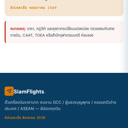
อัปเดตเมื่อ พฤษภาคม 2569
หมายเหตุ:
ราคา, กฎวีซ่า และศุลกากรเปลี่ยนแปลงบ่อย ตรวจสอบกับสาย
การบิน, CAAT, TOEA หรือสำนักจุฬาราชมนตรี ก่อนจอง
SiamFlights
.
ตั๋วเครื่องบินราคาบาท คนงาน GCC / ผู้แสวงบุญพุทธ / ครอบครัวต่าง
ประเทศ / ASEAN — อัปเดตทุกวัน
อัปเดตเมื่อ สิงหาคม 2026