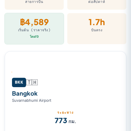
สายการบิน
ต่อสัปดาห์
฿4,589
1.7h
เริ่มต้น (ราคาจริง)
บินตรง
โดยFD
🇹🇭
Bangkok (BKK) → Ho Chi Minh City (SGN)
BKK
Bangkok
Suvarnabhumi Airport
ระยะทาง
773
กม.