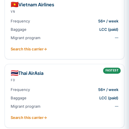
🇻🇳
Vietnam Airlines
VN
Frequency
56× / week
Baggage
LCC (paid)
Migrant program
—
Search this carrier
→
FASTEST
🇹🇭
Thai AirAsia
FD
Frequency
56× / week
Baggage
LCC (paid)
Migrant program
—
Search this carrier
→