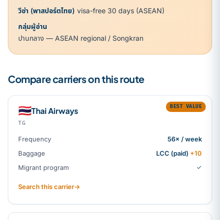
วีซ่า (พาสปอร์ตไทย)
visa-free 30 days (ASEAN)
กลุ่มผู้อ่าน
ปานกลาง — ASEAN regional / Songkran
Compare carriers on this route
BEST VALUE
🇹🇭
Thai Airways
TG
Frequency
56× / week
Baggage
LCC (paid)
+10
Migrant program
✓
Search this carrier
→