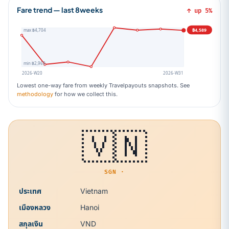
Fare trend — last 8weeks
↑ up 5%
฿4,589
max ฿4,704
min ฿2,969
2026-W20
2026-W31
Lowest one-way fare from weekly Travelpayouts snapshots. See
methodology
for how we collect this.
🇻🇳
SGN ·
ประเทศ
Vietnam
เมืองหลวง
Hanoi
สกุลเงิน
VND