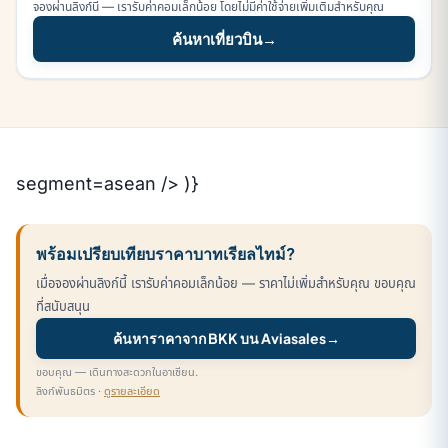
จองผ่านลิงก์นี้ — เรารับค่าคอมเล็กน้อย โดยไม่มีค่าใช้จ่ายเพิ่มเติมสำหรับคุณ
ค้นหาเที่ยวบิน
→
segment=asean /> )}
พร้อมเปรียบเทียบราคาบาทเรียลไทม์?
เมื่อจองผ่านลิงก์นี้ เรารับค่าคอมเล็กน้อย — ราคาไม่เพิ่มสำหรับคุณ ขอบคุณ
ที่สนับสนุน
ค้นหาราคาจาก BKK บน Aviasales
→
ขอบคุณ — เดินทางสะดวกในอาเซียน.
ลิงก์พันธมิตร ·
ดูรายละเอียด