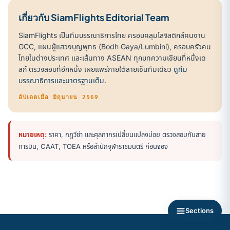
เกี่ยวกับ SiamFlights Editorial Team
SiamFlights เป็นทีมบรรณาธิการไทย ครอบคลุมโลจิสติกส์คนงาน
GCC, แผนผู้แสวงบุญพุทธ (Bodh Gaya/Lumbini), ครอบครัวคน
ไทยในต่างประเทศ และเส้นทาง ASEAN ทุกบทความเขียนที่หนึ่งเด
สก์ ตรวจสอบที่อีกหนึ่ง เผยแพร่ภายใต้ลายเซ็นทีมเดียว
ดูทีม
บรรณาธิการและมาตรฐานเต็ม
.
อัปเดตเมื่อ มิถุนายน 2569
หมายเหตุ:
ราคา, กฎวีซ่า และศุลกากรเปลี่ยนแปลงบ่อย ตรวจสอบกับสาย
การบิน, CAAT, TOEA หรือสำนักจุฬาราชมนตรี ก่อนจอง
Sections