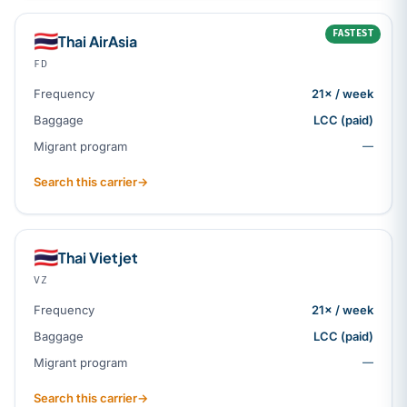
FASTEST
🇹🇭
Thai AirAsia
FD
Frequency
21× / week
Baggage
LCC (paid)
Migrant program
—
Search this carrier
→
🇹🇭
Thai Vietjet
VZ
Frequency
21× / week
Baggage
LCC (paid)
Migrant program
—
Search this carrier
→