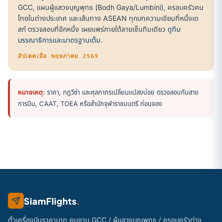
GCC, แผนผู้แสวงบุญพุทธ (Bodh Gaya/Lumbini), ครอบครัวคน
ไทยในต่างประเทศ และเส้นทาง ASEAN ทุกบทความเขียนที่หนึ่งเด
สก์ ตรวจสอบที่อีกหนึ่ง เผยแพร่ภายใต้ลายเซ็นทีมเดียว
ดูทีม
บรรณาธิการและมาตรฐานเต็ม
.
อัปเดตเมื่อ พฤษภาคม 2569
หมายเหตุ:
ราคา, กฎวีซ่า และศุลกากรเปลี่ยนแปลงบ่อย ตรวจสอบกับสาย
การบิน, CAAT, TOEA หรือสำนักจุฬาราชมนตรี ก่อนจอง
SiamFlights
.
ตั๋วเครื่องบินราคาบาท คนงาน GCC / ผู้แสวงบุญพุทธ / ครอบครัวต่าง