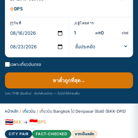
วันที่
ผู้โดยสาร
adt
chd
เฉพาะเที่ยวบินตรง
หาตั๋วถูกที่สุด
→
ราคา THB เรียลไทม์ · ลิงก์พันธมิตร — ไม่มีค่าใช้จ่ายเพิ่ม
หน้าหลัก
/
เที่ยวบิน
/
เที่ยวบิน Bangkok ไป Denpasar (Bali) (BKK-DPS)
🇹🇭
🇮🇩
→
BKK
DPS
CITY PAIR
FACT-CHECKED
บาทเป็นหลัก