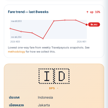
Fare trend — last 8weeks
↑ up 10%
max ฿9,803
฿8,892
min ฿6,094
2026-W20
2026-W31
Lowest one-way fare from weekly Travelpayouts snapshots. See
methodology
for how we collect this.
🇮🇩
DPS ·
ประเทศ
Indonesia
เมืองหลวง
Jakarta