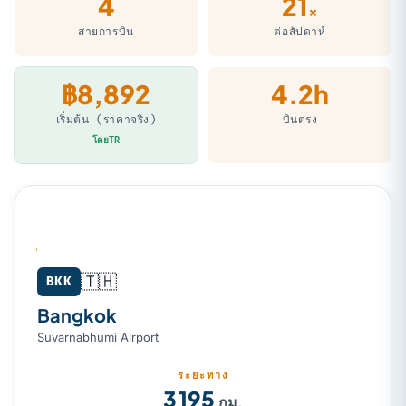
4
21
×
สายการบิน
ต่อสัปดาห์
฿8,892
4.2h
เริ่มต้น (ราคาจริง)
บินตรง
โดยTR
🇹🇭
Bangkok (BKK) → Denpasar (Bali) (DPS)
BKK
Bangkok
Suvarnabhumi Airport
ระยะทาง
3 195
กม.