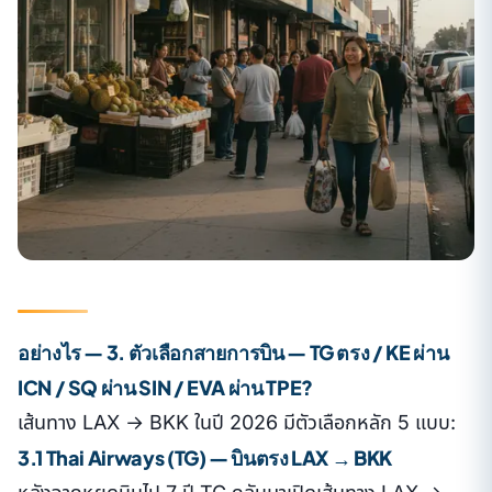
อย่างไร — 3. ตัวเลือกสายการบิน — TG ตรง / KE ผ่าน
ICN / SQ ผ่าน SIN / EVA ผ่าน TPE?
เส้นทาง LAX → BKK ในปี 2026 มีตัวเลือกหลัก 5 แบบ:
3.1 Thai Airways (TG) — บินตรง LAX → BKK