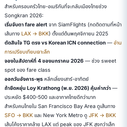
สำหรับครอบครัวไทย-อเมริกันที่จะกลับเมืองไทยช่วง
Songkran 2026:
เริ่มจับตา fare alert
จาก SiamFlights (กดติดตามที่หน้า
เส้นทาง
LAX → BKK
) ตั้งแต่ต้นพฤศจิกายน 2025
ตัดสินใจ TG ตรง vs Korean ICN connection
—
อ่าน
การเปรียบเทียบเจาะลึก
จองในสัปดาห์ที่ 4 ของมกราคม 2026
— ช่วง sweet
spot ของ fare class
ออกวันอังคาร-พุธ
หลีกเลี่ยงเสาร์-อาทิตย์
ถ้ายืดหยุ่น Loy Krathong (พ.ย. 2026) คุ้มค่ากว่า
—
ประหยัด $400-500 และอากาศไทยดีกว่ามาก
สำหรับคนไทยใน San Francisco Bay Area ดูเส้นทาง
SFO → BKK
และ New York Metro ดู
JFK → BKK
เส้นโค้งราคาคล้าย LAX แต่ peak ของ JFK สูงกว่าเล็ก