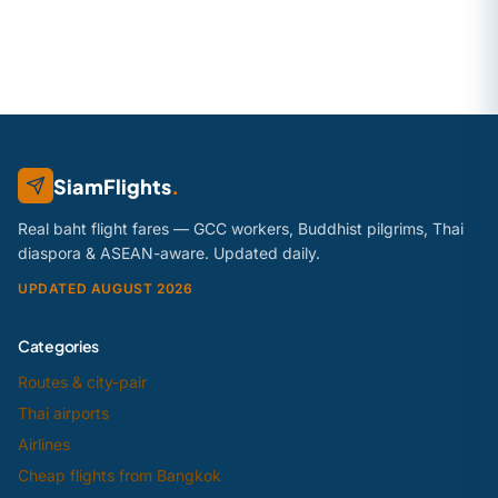
SiamFlights
.
Real baht flight fares — GCC workers, Buddhist pilgrims, Thai
diaspora & ASEAN-aware. Updated daily.
UPDATED AUGUST 2026
Categories
Routes & city-pair
Thai airports
Airlines
Cheap flights from Bangkok