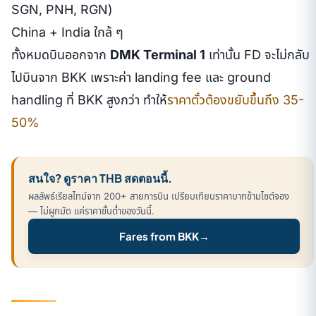
SGN, PNH, RGN)
China + India ใกล้ ๆ
ทั้งหมดบินออกจาก
DMK Terminal 1
เท่านั้น FD จะไม่กลับ
ไปบินจาก BKK เพราะค่า landing fee และ ground
handling ที่ BKK สูงกว่า ทำให้
ราคาตั๋วต้องขยับขึ้นถึง 35-
50%
สนใจ? ดูราคา THB สดตอนนี้.
ผลลัพธ์เรียลไทม์จาก 200+ สายการบิน เปรียบเทียบราคาบาทข้ามไซต์จอง
— ไม่ผูกมัด แค่ราคาขั้นต่ำของวันนี้.
Fares from BKK
→