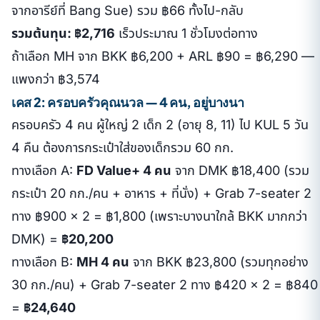
จากอารีย์ที่ Bang Sue) รวม ฿66 ทั้งไป-กลับ
รวมต้นทุน: ฿2,716
เร็วประมาณ 1 ชั่วโมงต่อทาง
ถ้าเลือก MH จาก BKK ฿6,200 + ARL ฿90 = ฿6,290 —
แพงกว่า ฿3,574
เคส 2: ครอบครัวคุณนวล — 4 คน, อยู่บางนา
ครอบครัว 4 คน ผู้ใหญ่ 2 เด็ก 2 (อายุ 8, 11) ไป KUL 5 วัน
4 คืน ต้องการกระเป๋าใส่ของเด็กรวม 60 กก.
ทางเลือก A:
FD Value+ 4 คน
จาก DMK ฿18,400 (รวม
กระเป๋า 20 กก./คน + อาหาร + ที่นั่ง) + Grab 7-seater 2
ทาง ฿900 × 2 = ฿1,800 (เพราะบางนาใกล้ BKK มากกว่า
DMK) =
฿20,200
ทางเลือก B:
MH 4 คน
จาก BKK ฿23,800 (รวมทุกอย่าง
30 กก./คน) + Grab 7-seater 2 ทาง ฿420 × 2 = ฿840
=
฿24,640