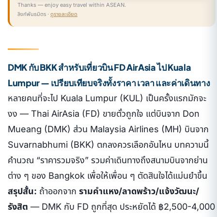
Thanks — enjoy easy travel within ASEAN.
ลิงก์พันธมิตร ·
ดูรายละเอียด
DMK กับ BKK สำหรับเที่ยวบิน FD AirAsia ไป Kuala
Lumpur — เปรียบเทียบจริงทั้งราคา เวลา และค่าเดินทาง
หลายคนที่จะไป Kuala Lumpur (KUL) เป็นครั้งแรกมักจะ
งง — Thai AirAsia (FD) ขายตั๋วถูกใจ แต่บินจาก Don
Mueang (DMK) ส่วน Malaysia Airlines (MH) บินจาก
Suvarnabhumi (BKK) ตกลงควรเลือกอันไหน บทความนี้
คำนวณ “ราคารวมจริง” รวมค่าเดินทางถึงสนามบินจากย่าน
ต่าง ๆ ของ Bangkok เพื่อให้เพื่อน ๆ ตัดสินใจได้แม่นยำขึ้น
สรุปสั้น:
ถ้าออกจาก
รามคำแหง/ลาดพร้าว/แจ้งวัฒนะ/
รังสิต
— DMK กับ FD ถูกที่สุด ประหยัดได้ ฿2,500-4,000