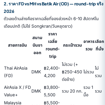
2. ราคา FD vs MH vs Batik Air (OD) — round-trip จริง
2026
ตัวเลขด้านล่างคือราคาเฉลี่ยที่จองล่วงหน้า 6-10 สัปดาห์ใน
เดือนปกติ (ไม่ใช่ Songkran/วันหยุดยาว)
ราคา
สนาม
เฉลี่ย
อาหาร
เลือก
สายการบิน
บินขา
กระเป๋ารวม
round-
รวม
ที่นั่ง
ออก
trip
ไม่รวม (+
Thai AirAsia
฿2,400-
ไม่
DMK
฿250-450
ไม่รวม
(FD)
4,200
รวม
ต่อข้าง)
AirAsia X / FD
฿3,800-
รวม 1
DMK
รวม 20 กก.
รวม
Value+
5,500
มื้อ
Malaysia
฿5,500-