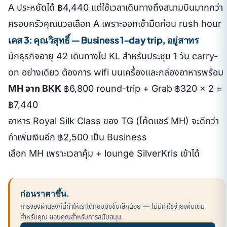
A ประหยัดได้ ฿4,440 แต่ใช้เวลาเดินทางถึงสนามบินมากกว่า
ครอบครัวคุณนวลเลือก A เพราะออกเช้ามืดก่อน rush hour
เคส 3: คุณวิสุทธิ์ — Business 1-day trip, อยู่สาทร
นักธุรกิจอายุ 42 เดินทางไป KL สำหรับประชุม 1 วัน carry-
on อย่างเดียว ต้องการ wifi บนเครื่องและกล่องอาหารพร้อม
MH จาก BKK
฿6,800 round-trip + Grab ฿320 × 2 =
฿7,440
อาหาร Royal Silk Class ของ TG (โค้ดแชร์ MH) จะดีกว่า
ถ้าเพิ่มเงินอีก ฿2,500 เป็น Business
เลือก MH เพราะเวลาคุ้ม + lounge SilverKris เข้าได้
ก่อนราคาขึ้น.
การจองผ่านลิงก์นี้ทำให้เราได้คอมมิชชั่นเล็กน้อย — ไม่มีค่าใช้จ่ายเพิ่มเติม
สำหรับคุณ ขอบคุณสำหรับการสนับสนุน.