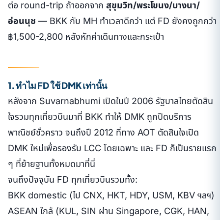
ต่อ round-trip ถ้าออกจาก
สุขุมวิท/พระโขนง/บางนา/
อ่อนนุช
— BKK กับ MH ทำเวลาดีกว่า แต่ FD ยังคงถูกกว่า
฿1,500-2,800 หลังหักค่าเดินทางและกระเป๋า
1. ทำไม FD ใช้ DMK เท่านั้น
หลังจาก Suvarnabhumi เปิดในปี 2006 รัฐบาลไทยตัดสิน
ใจรวมทุกเที่ยวบินมาที่ BKK ทำให้ DMK ถูกปิดบริการ
พาณิชย์ชั่วคราว จนถึงปี 2012 ที่ทาง AOT ตัดสินใจเปิด
DMK ใหม่เพื่อรองรับ LCC โดยเฉพาะ และ FD ก็เป็นรายแรก
ๆ ที่ย้ายฐานทั้งหมดมาที่นี่
จนถึงปัจจุบัน FD ทุกเที่ยวบินรวมทั้ง:
BKK domestic (ไป CNX, HKT, HDY, USM, KBV ฯลฯ)
ASEAN ใกล้ (KUL, SIN ผ่าน Singapore, CGK, HAN,