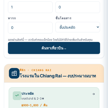
ทารก
ชั้นโดยสาร
จองผ่านลิงก์นี้ — เรารับค่าคอมเล็กน้อย โดยไม่มีค่าใช้จ่ายเพิ่มเติมสำหรับคุณ
ค้นหาเที่ยวบิน
→
ที่พัก · CHIANG RAI
โรงแรมใน Chiang Rai — งบประมาณบาท
ประหยัด
เกสต์เฮาส์ & 2-3★
฿900–1,800 / คืน