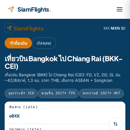
ข้ามไปยังเนื้อหา
SiamFlights
.
SiamFlights
MX
·
MXN
($)
เที่ยวบิน
Hotel
เที่ยวบิน Bangkok ไป Chiang Rai (BKK-
CEI)
เที่ยวบิน Bangkok (BKK) ไป Chiang Rai (CEI): FD, VZ, DD, SL บิน
~42/สัปดาห์, 1.3 ชม. ราคา THB, เส้นทาง ASEAN + Songkran
อุมเราะห์
→ JED
ตรุษจีน 2027
→ TPE
สงกรานต์ 2027
→ HKT
ต้นทาง (IATA)
ปลายทาง (IATA)