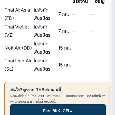
แรงงาน
ฮัจญ์
Thai AirAsia
ไม่สังกัด
7 กก.
—
—
(FD)
พันธมิตร
Thai Vietjet
ไม่สังกัด
7 กก.
—
—
(VZ)
พันธมิตร
ไม่สังกัด
Nok Air (DD)
15 กก.
—
—
พันธมิตร
Thai Lion Air
ไม่สังกัด
15 กก.
—
—
(SL)
พันธมิตร
สนใจ? ดูราคา THB สดตอนนี้.
ผลลัพธ์เรียลไทม์จาก 200+ สายการบิน เปรียบเทียบราคาบาทข้ามไซต์จอง
— ไม่ผูกมัด แค่ราคาขั้นต่ำของวันนี้.
Fare BKK–CEI
→