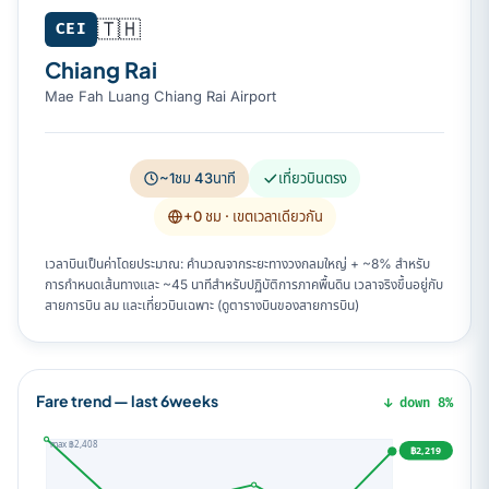
🇹🇭
CEI
Chiang Rai
Mae Fah Luang Chiang Rai Airport
~1ชม 43นาที
เที่ยวบินตรง
+0 ชม
· เขตเวลาเดียวกัน
เวลาบินเป็นค่าโดยประมาณ: คำนวณจากระยะทางวงกลมใหญ่ + ~8% สำหรับ
การกำหนดเส้นทางและ ~45 นาทีสำหรับปฏิบัติการภาคพื้นดิน เวลาจริงขึ้นอยู่กับ
สายการบิน ลม และเที่ยวบินเฉพาะ (ดูตารางบินของสายการบิน)
Fare trend — last 6weeks
↓ down 8%
max ฿2,408
฿2,219