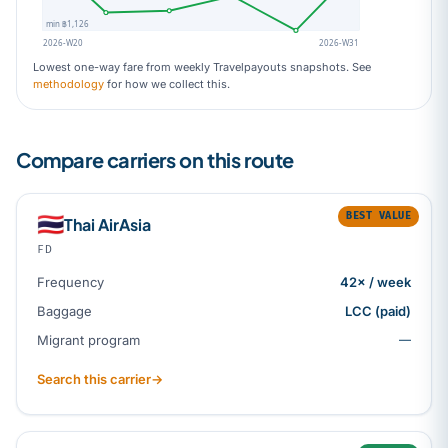
min ฿1,126
2026-W20
2026-W31
Lowest one-way fare from weekly Travelpayouts snapshots. See
methodology
for how we collect this.
Compare carriers on this route
BEST VALUE
🇹🇭
Thai AirAsia
FD
Frequency
42× / week
Baggage
LCC (paid)
Migrant program
—
Search this carrier
→