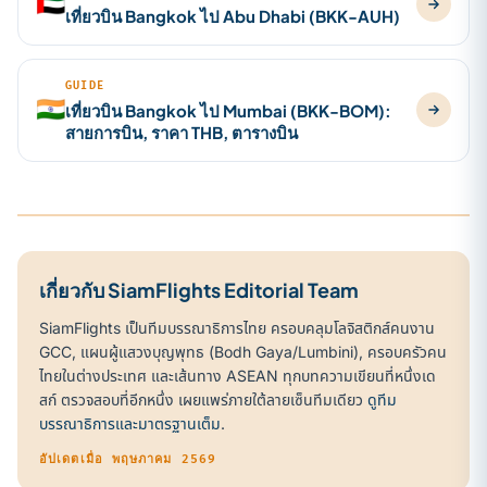
🇦🇪
เที่ยวบิน Bangkok ไป Abu Dhabi (BKK-AUH)
GUIDE
🇮🇳
เที่ยวบิน Bangkok ไป Mumbai (BKK-BOM):
สายการบิน, ราคา THB, ตารางบิน
เกี่ยวกับ SiamFlights Editorial Team
SiamFlights เป็นทีมบรรณาธิการไทย ครอบคลุมโลจิสติกส์คนงาน
GCC, แผนผู้แสวงบุญพุทธ (Bodh Gaya/Lumbini), ครอบครัวคน
ไทยในต่างประเทศ และเส้นทาง ASEAN ทุกบทความเขียนที่หนึ่งเด
สก์ ตรวจสอบที่อีกหนึ่ง เผยแพร่ภายใต้ลายเซ็นทีมเดียว
ดูทีม
บรรณาธิการและมาตรฐานเต็ม
.
อัปเดตเมื่อ พฤษภาคม 2569