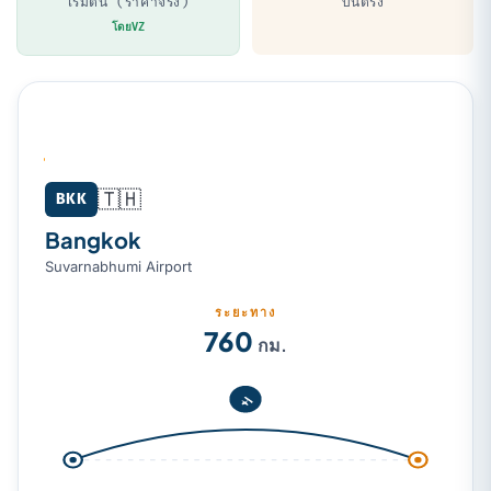
เริ่มต้น (ราคาจริง)
บินตรง
โดยVZ
🇹🇭
Bangkok (BKK) → Chiang Rai (CEI)
BKK
Bangkok
Suvarnabhumi Airport
ระยะทาง
760
กม.