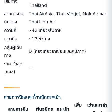
เส้นทาง
Thailand
สายการบิน
Thai AirAsia, Thai Vietjet, Nok Air และ
บินตรง
Thai Lion Air
ความถี่
~42 เที่ยว/สัปดาห์
เวลาบิน
~1.3 ชั่วโมง
กลุ่มผู้เดิน
D (ท่องเที่ยวอาเซียนและภูมิภาค)
ทาง
ราคาต่ำสุด
—
(แคช)
สายการบินและน้ำหนักกระเป๋า
เพิ่ม
เช่าเหมาลำ
สายการบิน
พันธมิตร
กระเป๋า