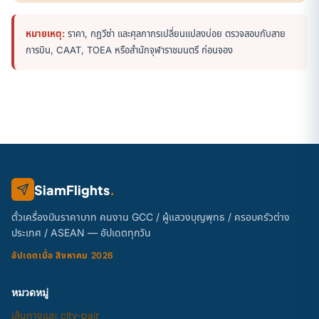
หมายเหตุ:
ราคา, กฎวีซ่า และศุลกากรเปลี่ยนแปลงบ่อย ตรวจสอบกับสาย
การบิน, CAAT, TOEA หรือสำนักจุฬาราชมนตรี ก่อนจอง
SiamFlights
.
ตั๋วเครื่องบินราคาบาท คนงาน GCC / ผู้แสวงบุญพุทธ / ครอบครัวต่าง
ประเทศ / ASEAN — อัปเดตทุกวัน
อัปเดตเมื่อ สิงหาคม 2026
หมวดหมู่
เส้นทางและ city-pair