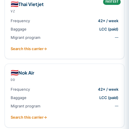
FASTEST
🇹🇭
Thai Vietjet
VZ
Frequency
42× / week
Baggage
LCC (paid)
Migrant program
—
Search this carrier
→
🇹🇭
Nok Air
DD
Frequency
42× / week
Baggage
LCC (paid)
Migrant program
—
Search this carrier
→