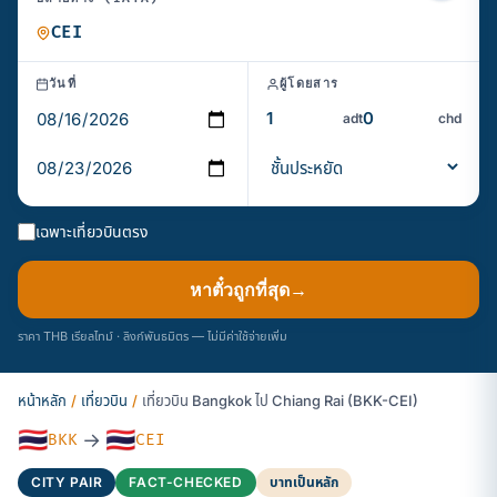
วันที่
ผู้โดยสาร
adt
chd
เฉพาะเที่ยวบินตรง
หาตั๋วถูกที่สุด
→
ราคา THB เรียลไทม์ · ลิงก์พันธมิตร — ไม่มีค่าใช้จ่ายเพิ่ม
หน้าหลัก
/
เที่ยวบิน
/
เที่ยวบิน Bangkok ไป Chiang Rai (BKK-CEI)
🇹🇭
🇹🇭
→
BKK
CEI
CITY PAIR
FACT-CHECKED
บาทเป็นหลัก