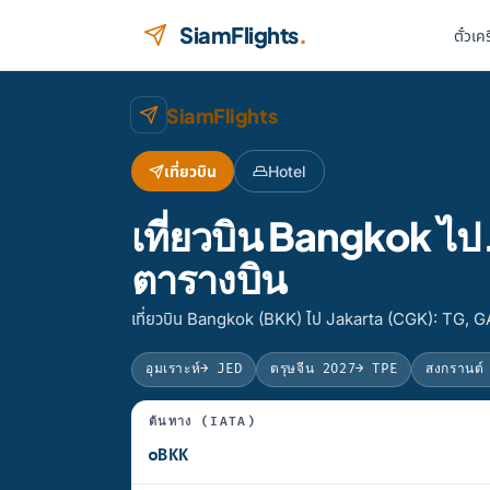
ข้ามไปยังเนื้อหา
SiamFlights
.
ตั๋วเค
SiamFlights
เที่ยวบิน
Hotel
เที่ยวบิน Bangkok ไ
ตารางบิน
เที่ยวบิน Bangkok (BKK) ไป Jakarta (CGK): TG, G
อุมเราะห์
→ JED
ตรุษจีน 2027
→ TPE
สงกรานต์
ต้นทาง (IATA)