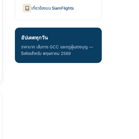
เกี่ยวข้องบน SiamFlights
อัปเดตทุกวัน
ราคาบาท เส้นทาง GCC และกฎผู้แสวงบุญ —
รีเฟรชสำหรับ พฤษภาคม 2569