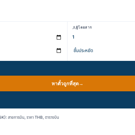
ผู้โดยสาร
หาตั๋วถูกที่สุด
→
K): สายการบิน, ราคา THB, ตารางบิน