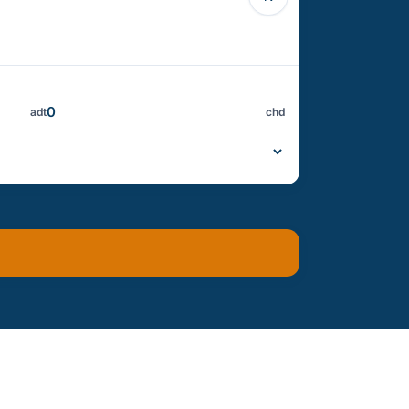
adt
chd