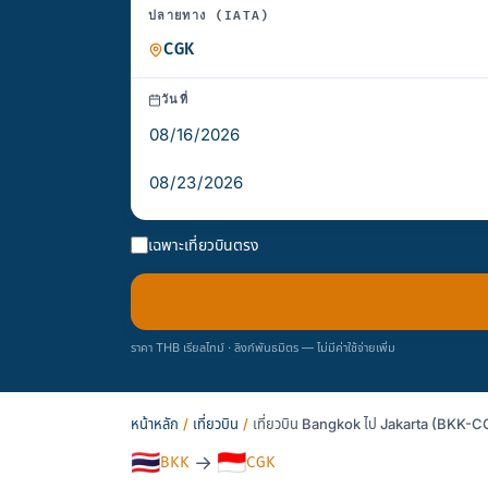
ปลายทาง (IATA)
วันที่
เฉพาะเที่ยวบินตรง
ราคา THB เรียลไทม์ · ลิงก์พันธมิตร — ไม่มีค่าใช้จ่ายเพิ่ม
หน้าหลัก
/
เที่ยวบิน
/
เที่ยวบิน Bangkok ไป Jakarta (BKK-CG
🇹🇭
🇮🇩
→
BKK
CGK