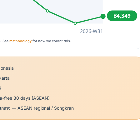
฿4,349
2026-W31
s. See
methodology
for how we collect this.
donesia
karta
R
sa-free 30 days (ASEAN)
นกลาง — ASEAN regional / Songkran