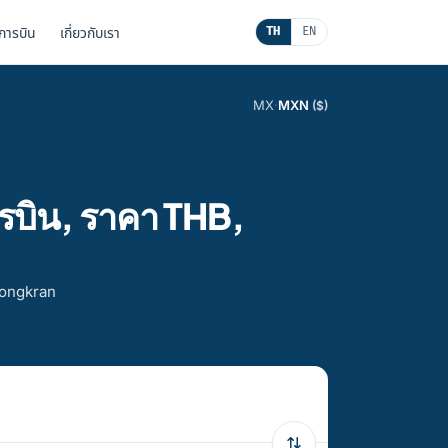
นการบิน
เกี่ยวกับเรา
TH
EN
MX
·
MXN
($)
รบิน, ราคา THB,
 Songkran