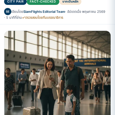
CITY PAIR
FACT-CHECKED
บาทเป็นหลัก
เขียนโดย
SiamFlights Editorial Team
· อัปเดตเมื่อ พฤษภาคม 2569
SE
· 5 นาทีที่อ่าน
ตรวจสอบโดยทีมบรรณาธิการ