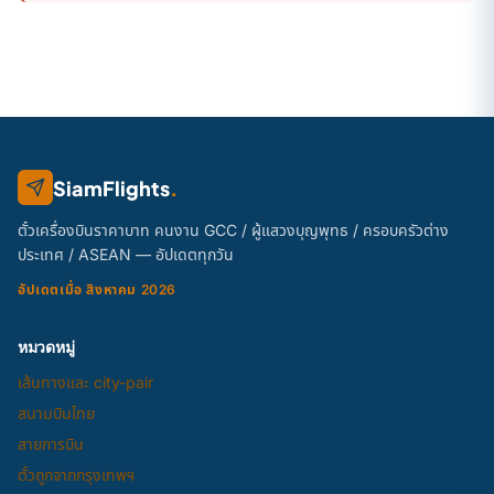
SiamFlights
.
ตั๋วเครื่องบินราคาบาท คนงาน GCC / ผู้แสวงบุญพุทธ / ครอบครัวต่าง
ประเทศ / ASEAN — อัปเดตทุกวัน
อัปเดตเมื่อ สิงหาคม 2026
หมวดหมู่
เส้นทางและ city-pair
สนามบินไทย
สายการบิน
ตั๋วถูกจากกรุงเทพฯ