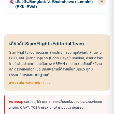
🇳🇵
เที่ยวบิน Bangkok ไป Bhairahawa (Lumbini)
(BKK-BWA)
เกี่ยวกับ SiamFlights Editorial Team
SiamFlights เป็นทีมบรรณาธิการไทย ครอบคลุมโลจิสติกส์คนงาน
GCC, แผนผู้แสวงบุญพุทธ (Bodh Gaya/Lumbini), ครอบครัวคน
ไทยในต่างประเทศ และเส้นทาง ASEAN ทุกบทความเขียนที่หนึ่งเด
สก์ ตรวจสอบที่อีกหนึ่ง เผยแพร่ภายใต้ลายเซ็นทีมเดียว
ดูทีม
บรรณาธิการและมาตรฐานเต็ม
.
อัปเดตเมื่อ พฤษภาคม 2569
หมายเหตุ:
ราคา, กฎวีซ่า และศุลกากรเปลี่ยนแปลงบ่อย ตรวจสอบกับสาย
การบิน, CAAT, TOEA หรือสำนักจุฬาราชมนตรี ก่อนจอง