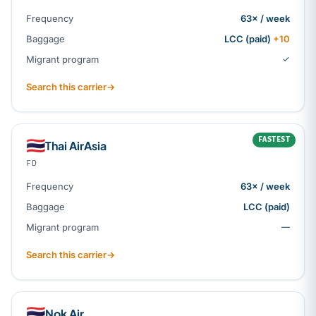
Frequency
63× / week
Baggage
LCC (paid)
+10
Migrant program
✓
Search this carrier
→
FASTEST
🇹🇭
Thai AirAsia
FD
Frequency
63× / week
Baggage
LCC (paid)
Migrant program
—
Search this carrier
→
🇹🇭
Nok Air