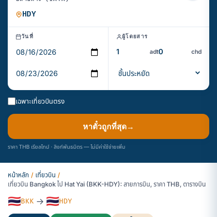
วันที่
ผู้โดยสาร
adt
chd
เฉพาะเที่ยวบินตรง
หาตั๋วถูกที่สุด
→
ราคา THB เรียลไทม์ · ลิงก์พันธมิตร — ไม่มีค่าใช้จ่ายเพิ่ม
หน้าหลัก
/
เที่ยวบิน
/
เที่ยวบิน Bangkok ไป Hat Yai (BKK-HDY): สายการบิน, ราคา THB, ตารางบิน
🇹🇭
🇹🇭
→
BKK
HDY