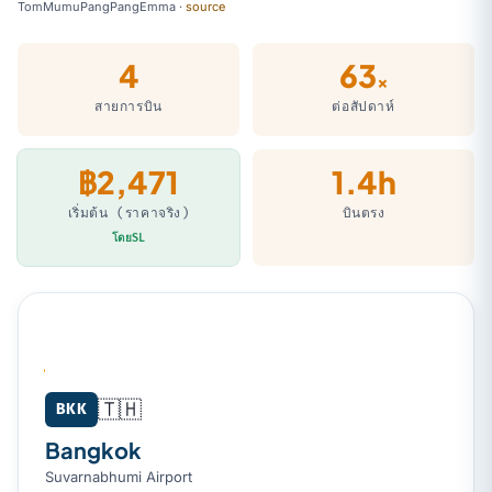
TomMumuPangPangEmma
·
source
4
63
×
สายการบิน
ต่อสัปดาห์
฿2,471
1.4h
เริ่มต้น (ราคาจริง)
บินตรง
โดยSL
🇹🇭
Bangkok (BKK) → Hat Yai (HDY)
BKK
Bangkok
Suvarnabhumi Airport