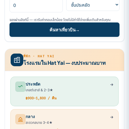
จองผ่านลิงก์นี้ — เรารับค่าคอมเล็กน้อย โดยไม่มีค่าใช้จ่ายเพิ่มเติมสำหรับคุณ
ค้นหาเที่ยวบิน
→
ที่พัก · HAT YAI
โรงแรมใน Hat Yai — งบประมาณบาท
ประหยัด
เกสต์เฮาส์ & 2-3★
฿900–1,800 / คืน
กลาง
สะดวกสบาย 3-4★