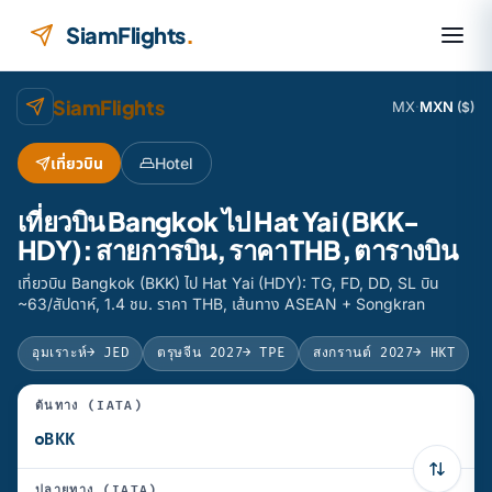
ข้ามไปยังเนื้อหา
SiamFlights
.
SiamFlights
MX
·
MXN
($)
เที่ยวบิน
Hotel
เที่ยวบิน Bangkok ไป Hat Yai (BKK-
HDY): สายการบิน, ราคา THB, ตารางบิน
เที่ยวบิน Bangkok (BKK) ไป Hat Yai (HDY): TG, FD, DD, SL บิน
~63/สัปดาห์, 1.4 ชม. ราคา THB, เส้นทาง ASEAN + Songkran
อุมเราะห์
→ JED
ตรุษจีน 2027
→ TPE
สงกรานต์ 2027
→ HKT
ต้นทาง (IATA)
ปลายทาง (IATA)