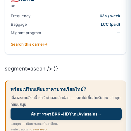
DD
Frequency
63× / week
Baggage
LCC (paid)
Migrant program
—
Search this carrier
→
segment=asean /> )}
พร้อมเปรียบเทียบราคาบาทเรียลไทม์?
เมื่อจองผ่านลิงก์นี้ เรารับค่าคอมเล็กน้อย — ราคาไม่เพิ่มสำหรับคุณ ขอบคุณ
ที่สนับสนุน
ค้นหาราคา BKK–HDY บน Aviasales
→
ขอบคุณ — เดินทางสะดวกในอาเซียน.
ลิงก์พันธมิตร ·
ดูรายละเอียด