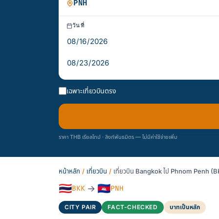
วันที่
เฉพาะเที่ยวบินตรง
ราคา THB เรียลไทม์ · ลิงก์พันธมิตร — ไม่มีค่าใช้จ่ายเพิ่ม
หน้าหลัก
/
เที่ยวบิน
/
เที่ยวบิน Bangkok ไป Phnom Penh 
🇹🇭
🇰🇭
→
BKK
PNH
CITY PAIR
FACT-CHECKED
บาทเป็นหลัก