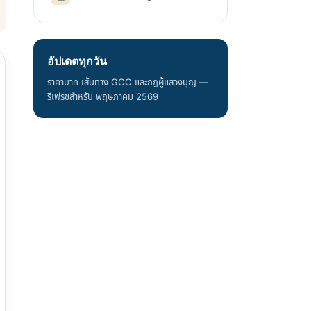
อัปเดตทุกวัน
ราคาบาท เส้นทาง GCC และกฎผู้แสวงบุญ —
รีเฟรชสำหรับ พฤษภาคม 2569