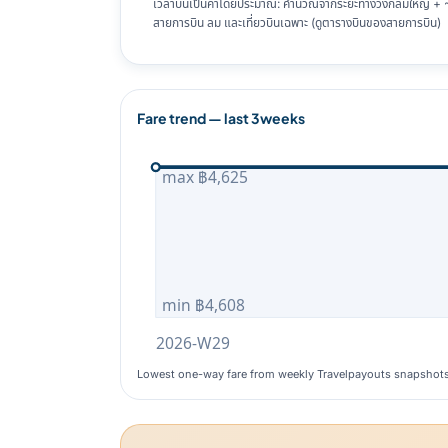
เวลาบินเป็นค่าโดยประมาณ: คำนวณจากระยะทางวงกลมใหญ่ + ~8%
สายการบิน ลม และเที่ยวบินเฉพาะ (ดูตารางบินของสายการบิน)
Fare trend — last 3weeks
max ฿4,625
min ฿4,608
2026-W29
Lowest one-way fare from weekly Travelpayouts snapshot