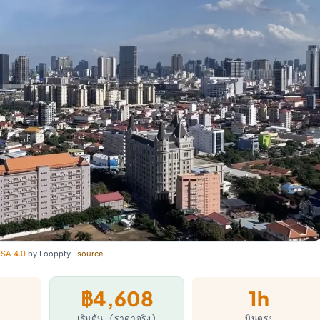
SA 4.0
by
Looppty
·
source
฿4,608
1h
เริ่มต้น (ราคาจริง)
บินตรง