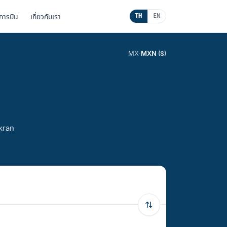
นการบิน
เกี่ยวกับเรา
TH
EN
MX
·
MXN
($)
gkran