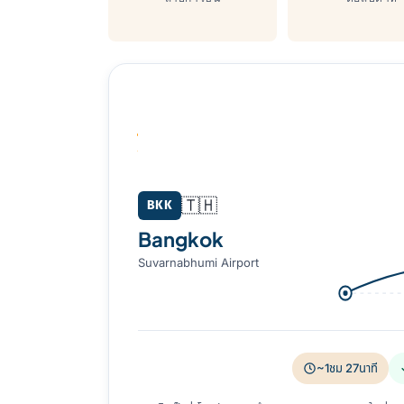
Bangkok (BKK) → Phnom Penh (PN
🇹🇭
BKK
Bangkok
Suvarnabhumi Airport
~1ชม 27นาที