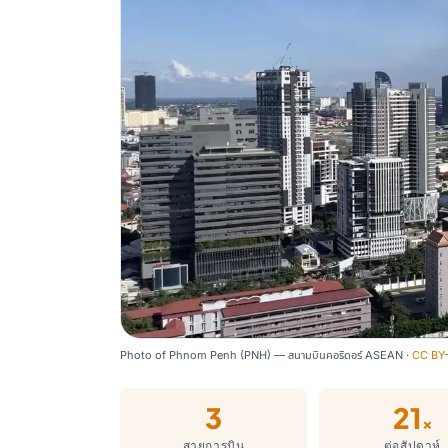
Photo of Phnom Penh (PNH) — สนามบินคอริดอร์ ASEAN ·
CC BY-
3
21
×
สายการบิน
ต่อสัปดาห์