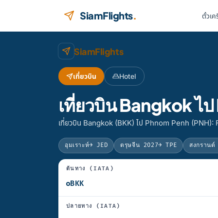
ข้ามไปยังเนื้อหา
SiamFlights
.
ตั๋วเค
SiamFlights
เที่ยวบิน
Hotel
เที่ยวบิน Bangkok 
เที่ยวบิน Bangkok (BKK) ไป Phnom Penh (PNH): F
อุมเราะห์
→ JED
ตรุษจีน 2027
→ TPE
สงกรานต์
ต้นทาง (IATA)
ปลายทาง (IATA)