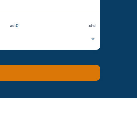
adt
chd