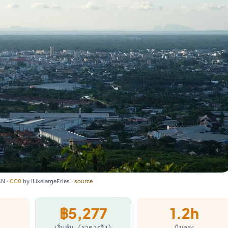
AN ·
CC0
by
ILikelargeFries
·
source
฿5,277
1.2h
เริ่มต้น (ราคาจริง)
บินตรง