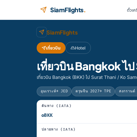
ข้ามไปยังเนื้อหา
SiamFlights
.
ตั๋วเค
SiamFlights
เที่ยวบิน
Hotel
เที่ยวบิน Bangkok ไ
เที่ยวบิน Bangkok (BKK) ไป Surat Thani / Ko Sam
อุมเราะห์
→ JED
ตรุษจีน 2027
→ TPE
สงกรานต์
ต้นทาง (IATA)
ปลายทาง (IATA)