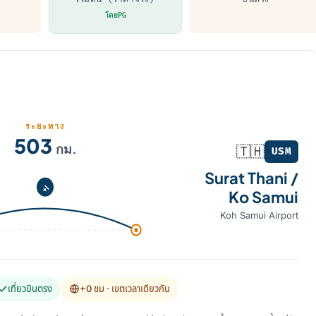
โดยPG
ระยะทาง
 Samui (USM)
503
กม.
🇹🇭
USM
Surat Thani /
Ko Samui
Koh Samui Airport
เที่ยวบินตรง
+0 ชม
· เขตเวลาเดียวกัน