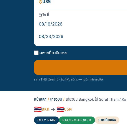
วันที่
เฉพาะเที่ยวบินตรง
ราคา THB เรียลไทม์ · ลิงก์พันธมิตร — ไม่มีค่าใช้จ่ายเพิ่ม
หน้าหลัก
/
เที่ยวบิน
/
เที่ยวบิน Bangkok ไป Surat Thani /
🇹🇭
🇹🇭
→
BKK
USM
CITY PAIR
FACT-CHECKED
บาทเป็นหลัก