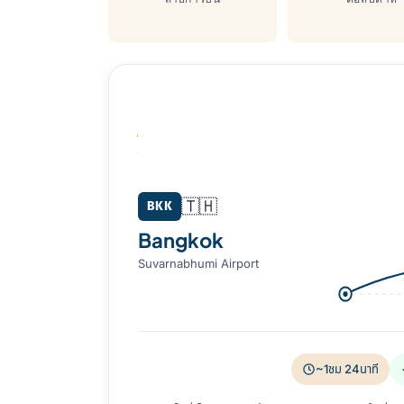
Bangkok (BKK) → Surat Thani / Ko
🇹🇭
BKK
Bangkok
Suvarnabhumi Airport
~1ชม 24นาที