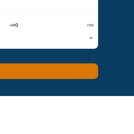
adt
chd