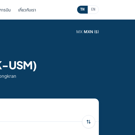
นการบิน
เกี่ยวกับเรา
TH
EN
MX
·
MXN
($)
BKK-USM)
Songkran