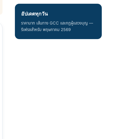
อัปเดตทุกวัน
ราคาบาท เส้นทาง GCC และกฎผู้แสวงบุญ —
รีเฟรชสำหรับ พฤษภาคม 2569