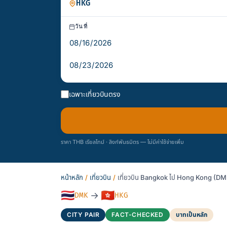
วันที่
เฉพาะเที่ยวบินตรง
ราคา THB เรียลไทม์ · ลิงก์พันธมิตร — ไม่มีค่าใช้จ่ายเพิ่ม
หน้าหลัก
/
เที่ยวบิน
/
เที่ยวบิน Bangkok ไป Hong Kong (
🇹🇭
🇭🇰
→
DMK
HKG
CITY PAIR
FACT-CHECKED
บาทเป็นหลัก