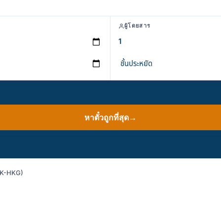
ผู้โดยสาร
หาตั๋วถูกที่สุด
→
DMK-HKG)