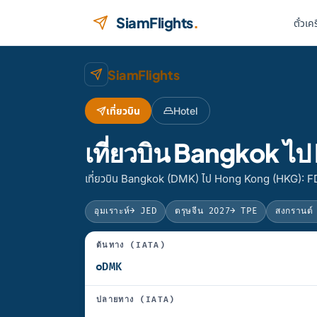
ข้ามไปยังเนื้อหา
SiamFlights
.
ตั๋วเค
SiamFlights
เที่ยวบิน
Hotel
เที่ยวบิน Bangkok 
เที่ยวบิน Bangkok (DMK) ไป Hong Kong (HKG): FD
อุมเราะห์
→ JED
ตรุษจีน 2027
→ TPE
สงกรานต์
ต้นทาง (IATA)
ปลายทาง (IATA)