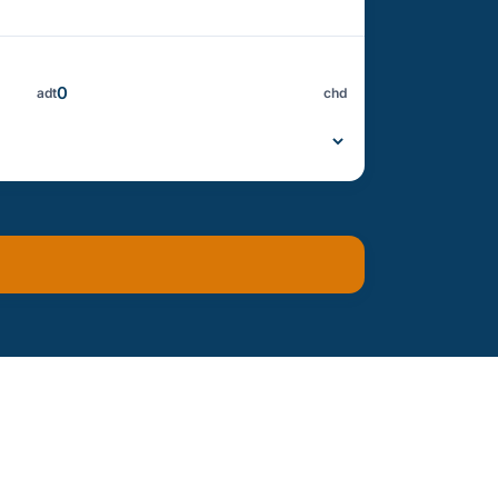
adt
chd