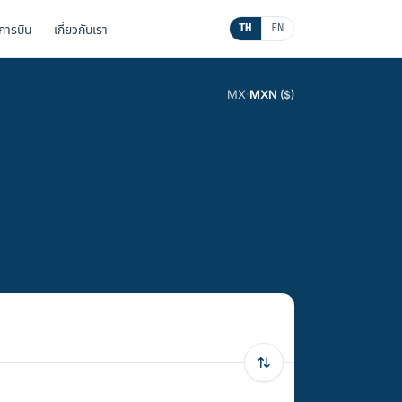
นการบิน
เกี่ยวกับเรา
TH
EN
MX
·
MXN
($)