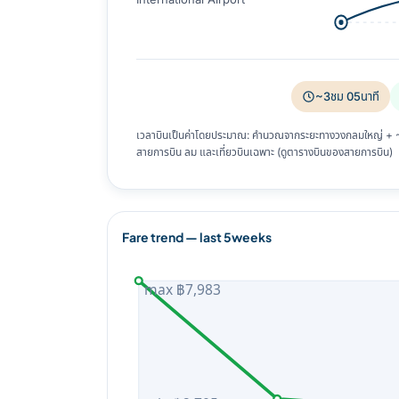
~3ชม 05นาที
เวลาบินเป็นค่าโดยประมาณ: คำนวณจากระยะทางวงกลมใหญ่ + ~8%
สายการบิน ลม และเที่ยวบินเฉพาะ (ดูตารางบินของสายการบิน)
Fare trend — last 5weeks
max ฿7,983