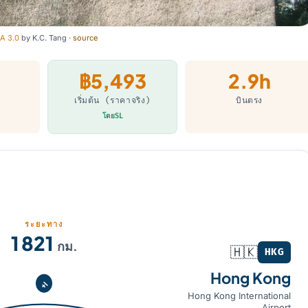
A 3.0
by
K.C. Tang
·
source
฿5,493
2.9h
เริ่มต้น (ราคาจริง)
บินตรง
โดยSL
ระยะทาง
)
1 821
กม.
🇭🇰
HKG
Hong Kong
Hong Kong International
Airport