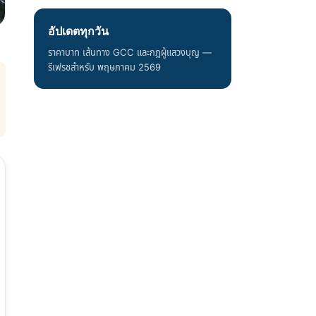
อัปเดตทุกวัน
ราคาบาท เส้นทาง GCC และกฎผู้แสวงบุญ —
รีเฟรชสำหรับ พฤษภาคม 2569