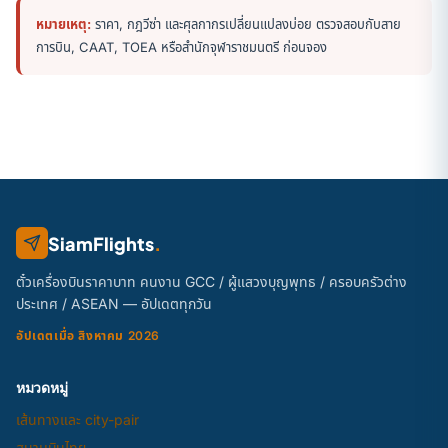
หมายเหตุ:
ราคา, กฎวีซ่า และศุลกากรเปลี่ยนแปลงบ่อย ตรวจสอบกับสาย
การบิน, CAAT, TOEA หรือสำนักจุฬาราชมนตรี ก่อนจอง
SiamFlights
.
ตั๋วเครื่องบินราคาบาท คนงาน GCC / ผู้แสวงบุญพุทธ / ครอบครัวต่าง
ประเทศ / ASEAN — อัปเดตทุกวัน
อัปเดตเมื่อ สิงหาคม 2026
หมวดหมู่
เส้นทางและ city-pair
สนามบินไทย