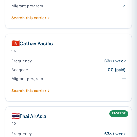
Migrant program
✓
Search this carrier
→
🇭🇰
Cathay Pacific
CX
Frequency
63× / week
Baggage
LCC (paid)
Migrant program
—
Search this carrier
→
FASTEST
🇹🇭
Thai AirAsia
FD
Frequency
63× / week