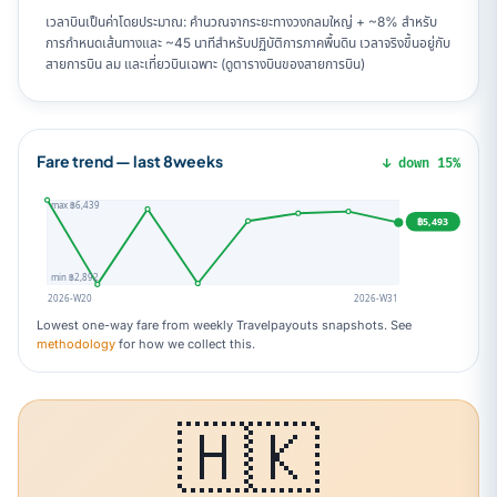
เวลาบินเป็นค่าโดยประมาณ: คำนวณจากระยะทางวงกลมใหญ่ + ~8% สำหรับ
การกำหนดเส้นทางและ ~45 นาทีสำหรับปฏิบัติการภาคพื้นดิน เวลาจริงขึ้นอยู่กับ
สายการบิน ลม และเที่ยวบินเฉพาะ (ดูตารางบินของสายการบิน)
Fare trend — last 8weeks
↓ down 15%
max ฿6,439
฿5,493
min ฿2,892
2026-W20
2026-W31
Lowest one-way fare from weekly Travelpayouts snapshots. See
methodology
for how we collect this.
🇭🇰