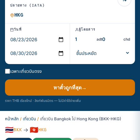
ปลายทาง (IATA)
วันที่
ผู้โดยสาร
adt
chd
เฉพาะเที่ยวบินตรง
หาตั๋วถูกที่สุด
→
ราคา THB เรียลไทม์ · ลิงก์พันธมิตร — ไม่มีค่าใช้จ่ายเพิ่ม
หน้าหลัก
/
เที่ยวบิน
/
เที่ยวบิน Bangkok ไป Hong Kong (BKK-HKG)
🇹🇭
🇭🇰
→
BKK
HKG