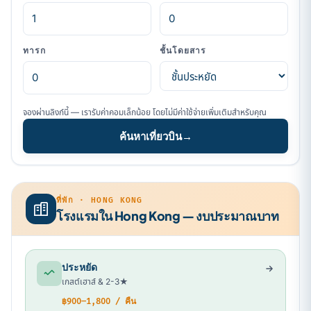
ทารก
ชั้นโดยสาร
จองผ่านลิงก์นี้ — เรารับค่าคอมเล็กน้อย โดยไม่มีค่าใช้จ่ายเพิ่มเติมสำหรับคุณ
ค้นหาเที่ยวบิน
→
ที่พัก · HONG KONG
โรงแรมใน Hong Kong — งบประมาณบาท
ประหยัด
เกสต์เฮาส์ & 2-3★
฿900–1,800 / คืน