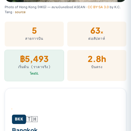
Photo of Hong Kong (HKG) — สนามบินคอริดอร์ ASEAN ·
CC BY-SA 3.0
by
K.C.
Tang
·
source
5
63
×
สายการบิน
ต่อสัปดาห์
฿5,493
2.8h
เริ่มต้น (ราคาจริง)
บินตรง
โดยSL
🇹🇭
Bangkok (BKK) → Hong Kong (HKG)
BKK
Bangkok