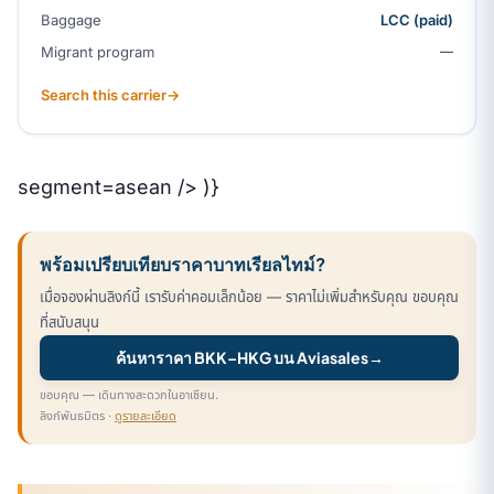
Baggage
LCC (paid)
Migrant program
—
Search this carrier
→
segment=asean /> )}
พร้อมเปรียบเทียบราคาบาทเรียลไทม์?
เมื่อจองผ่านลิงก์นี้ เรารับค่าคอมเล็กน้อย — ราคาไม่เพิ่มสำหรับคุณ ขอบคุณ
ที่สนับสนุน
ค้นหาราคา BKK–HKG บน Aviasales
→
ขอบคุณ — เดินทางสะดวกในอาเซียน.
ลิงก์พันธมิตร ·
ดูรายละเอียด