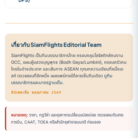
เกี่ยวกับ SiamFlights Editorial Team
SiamFlights เป็นทีมบรรณาธิการไทย ครอบคลุมโลจิสติกส์คนงาน
GCC, แผนผู้แสวงบุญพุทธ (Bodh Gaya/Lumbini), ครอบครัวคน
ไทยในต่างประเทศ และเส้นทาง ASEAN ทุกบทความเขียนที่หนึ่งเด
สก์ ตรวจสอบที่อีกหนึ่ง เผยแพร่ภายใต้ลายเซ็นทีมเดียว
ดูทีม
บรรณาธิการและมาตรฐานเต็ม
.
อัปเดตเมื่อ พฤษภาคม 2569
หมายเหตุ:
ราคา, กฎวีซ่า และศุลกากรเปลี่ยนแปลงบ่อย ตรวจสอบกับสาย
การบิน, CAAT, TOEA หรือสำนักจุฬาราชมนตรี ก่อนจอง