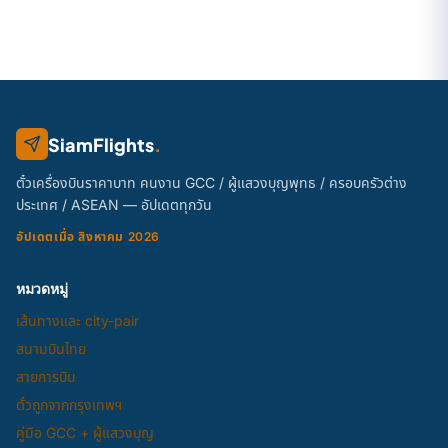
SiamFlights
.
ตั๋วเครื่องบินราคาบาท คนงาน GCC / ผู้แสวงบุญพุทธ / ครอบครัวต่าง
ประเทศ / ASEAN — อัปเดตทุกวัน
อัปเดตเมื่อ สิงหาคม 2026
หมวดหมู่
เส้นทางและ city-pair
สนามบินไทย
สายการบิน
ตั๋วถูกจากกรุงเทพฯ
คู่มือ GCC + ผู้แสวงบุญ