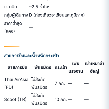
เวลาบิน
~2.5 ชั่วโมง
กลุ่มผู้เดินทาง
D (ท่องเที่ยวอาเซียนและภูมิภาค)
ราคาต่ำสุด
—
(แคช)
สายการบินและน้ำหนักกระเป๋า
เพิ่ม
เช่าเหมาลำ
สายการบิน
พันธมิตร
กระเป๋า
แรงงาน
ฮัจญ์
Thai AirAsia
ไม่สังกัด
7 กก.
—
—
(FD)
พันธมิตร
ไม่สังกัด
Scoot (TR)
10 กก.
—
—
พันธมิตร