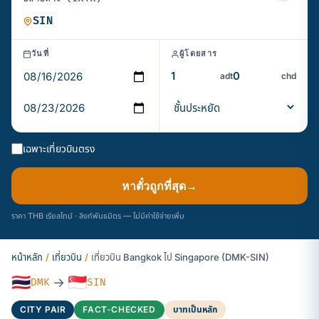
วันที่
ผู้โดยสาร
adt
chd
เฉพาะเที่ยวบินตรง
หาตั๋วถูกที่สุด
→
ราคา THB เรียลไทม์ · ลิงก์พันธมิตร — ไม่มีค่าใช้จ่ายเพิ่ม
หน้าหลัก
/
เที่ยวบิน
/
เที่ยวบิน Bangkok ไป Singapore (DMK-SIN)
🇹🇭
🇸🇬
→
DMK
SIN
CITY PAIR
FACT-CHECKED
บาทเป็นหลัก