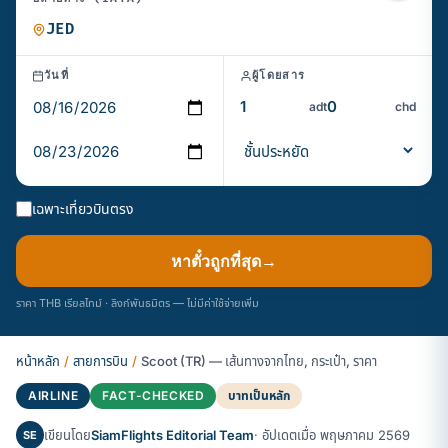
วันที่
ผู้โดยสาร
adt
chd
เฉพาะเที่ยวบินตรง
หาตั๋วถูกที่สุด
→
ราคา THB เรียลไทม์ · ลิงก์พันธมิตร — ไม่มีค่าใช้จ่ายเพิ่ม
หน้าหลัก
/
สายการบิน
/
Scoot (TR) — เส้นทางจากไทย, กระเป๋า, ราคา
AIRLINE
FACT-CHECKED
บาทเป็นหลัก
เขียนโดย
SiamFlights Editorial Team
· อัปเดตเมื่อ พฤษภาคม 2569
SE