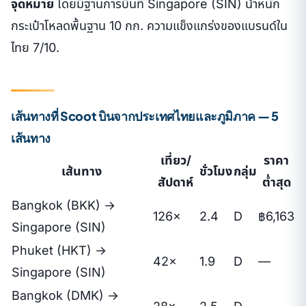
จุดหมาย
โดยมีฐานการบินที่ Singapore (SIN) น้ำหนัก
กระเป๋าโหลดพื้นฐาน 10 กก. ความแข็งแกร่งของแบรนด์ใน
ไทย 7/10.
เส้นทางที่ Scoot บินจากประเทศไทยและภูมิภาค — 5
เส้นทาง
เที่ยว/
ราคา
เส้นทาง
ชั่วโมง
กลุ่ม
สัปดาห์
ต่ำสุด
Bangkok (BKK) →
126×
2.4
D
฿6,163
Singapore (SIN)
Phuket (HKT) →
42×
1.9
D
—
Singapore (SIN)
Bangkok (DMK) →