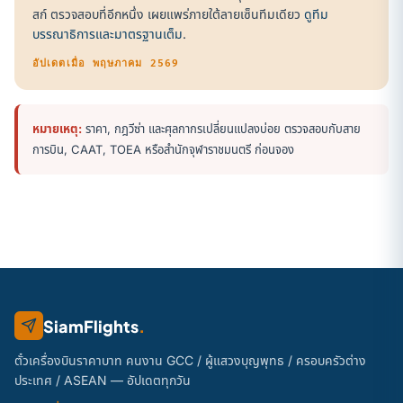
สก์ ตรวจสอบที่อีกหนึ่ง เผยแพร่ภายใต้ลายเซ็นทีมเดียว
ดูทีม
บรรณาธิการและมาตรฐานเต็ม
.
อัปเดตเมื่อ พฤษภาคม 2569
หมายเหตุ:
ราคา, กฎวีซ่า และศุลกากรเปลี่ยนแปลงบ่อย ตรวจสอบกับสาย
การบิน, CAAT, TOEA หรือสำนักจุฬาราชมนตรี ก่อนจอง
SiamFlights
.
ตั๋วเครื่องบินราคาบาท คนงาน GCC / ผู้แสวงบุญพุทธ / ครอบครัวต่าง
ประเทศ / ASEAN — อัปเดตทุกวัน