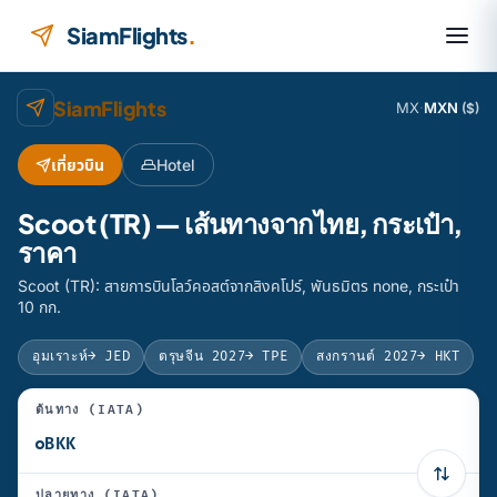
ข้ามไปยังเนื้อหา
SiamFlights
.
SiamFlights
MX
·
MXN
($)
เที่ยวบิน
Hotel
Scoot (TR) — เส้นทางจากไทย, กระเป๋า,
ราคา
Scoot (TR): สายการบินโลว์คอสต์จากสิงคโปร์, พันธมิตร none, กระเป๋า
10 กก.
อุมเราะห์
→ JED
ตรุษจีน 2027
→ TPE
สงกรานต์ 2027
→ HKT
ต้นทาง (IATA)
ปลายทาง (IATA)