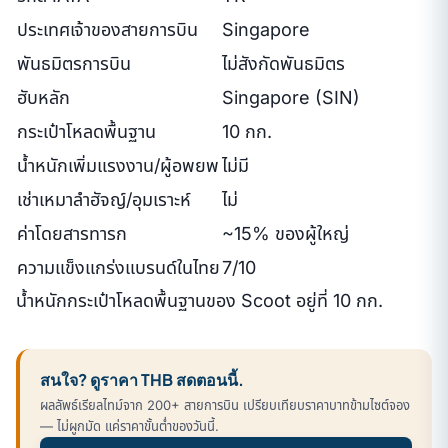
ประเทศเจ้าของสายการบิน
Singapore
พันธมิตรการบิน
ไม่สังกัดพันธมิตร
ฮับหลัก
Singapore (SIN)
กระเป๋าโหลดพื้นฐาน
10 กก.
น้ำหนักเพิ่มแรงงาน/ผู้อพยพ
ไม่มี
เช่าเหมาลำฮัจญ์/อุมเราะห์
ไม่
ค่าโดยสารทารก
~15% ของผู้ใหญ่
ความแข็งแกร่งแบรนด์ในไทย
7/10
น้ำหนักกระเป๋าโหลดพื้นฐานของ Scoot อยู่ที่ 10 กก.
สนใจ? ดูราคา THB สดตอนนี้.
ผลลัพธ์เรียลไทม์จาก 200+ สายการบิน เปรียบเทียบราคาบาทข้ามไซต์จอง
— ไม่ผูกมัด แค่ราคาขั้นต่ำของวันนี้.