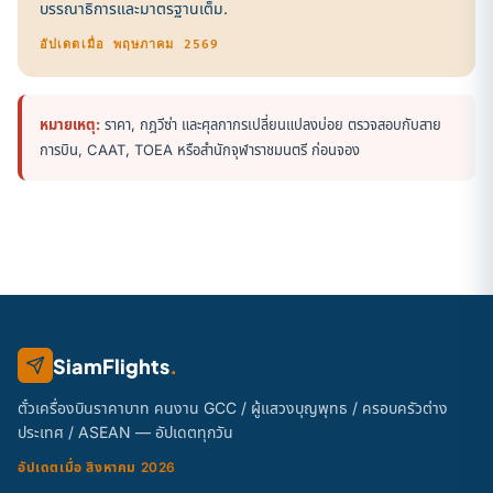
บรรณาธิการและมาตรฐานเต็ม
.
อัปเดตเมื่อ พฤษภาคม 2569
หมายเหตุ:
ราคา, กฎวีซ่า และศุลกากรเปลี่ยนแปลงบ่อย ตรวจสอบกับสาย
การบิน, CAAT, TOEA หรือสำนักจุฬาราชมนตรี ก่อนจอง
SiamFlights
.
ตั๋วเครื่องบินราคาบาท คนงาน GCC / ผู้แสวงบุญพุทธ / ครอบครัวต่าง
ประเทศ / ASEAN — อัปเดตทุกวัน
อัปเดตเมื่อ สิงหาคม 2026