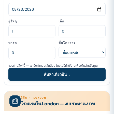
ผู้ใหญ่
เด็ก
ทารก
ชั้นโดยสาร
จองผ่านลิงก์นี้ — เรารับค่าคอมเล็กน้อย โดยไม่มีค่าใช้จ่ายเพิ่มเติมสำหรับคุณ
ค้นหาเที่ยวบิน
→
ที่พัก · LONDON
โรงแรมใน London — งบประมาณบาท