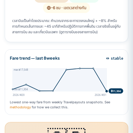
-6 ชม
· เขตเวลาต่างกัน
เวลาบินเป็นค่าโดยประมาณ: คำนวณจากระยะทางวงกลมใหญ่ + ~8% สำหรับ
การกำหนดเส้นทางและ ~45 นาทีสำหรับปฏิบัติการภาคพื้นดิน เวลาจริงขึ้นอยู่กับ
สายการบิน ลม และเที่ยวบินเฉพาะ (ดูตารางบินของสายการบิน)
Fare trend — last 8weeks
↔ stable
max ฿17,548
min ฿11,304
฿11,304
2026-W20
2026-W31
Lowest one-way fare from weekly Travelpayouts snapshots. See
methodology
for how we collect this.