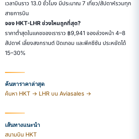
เวลาบินราว 13.0 ชั่วโมง มีประมาณ 7 เที่ยว/สัปดาห์รวมทุก
สายการบิน
จอง HKT-LHR ช่วงไหนถูกที่สุด?
ราคาต่ำสุดในแคชของเราราว ฿9,941 จองล่วงหน้า 4–8
สัปดาห์ เลี่ยงสงกรานต์ ปิดเทอม และพีคซีซัน ประหยัดได้
15–30%
ค้นหาราคาล่าสุด
ค้นหา HKT → LHR บน Aviasales →
เส้นทางแนะนำ
สนามบิน HKT