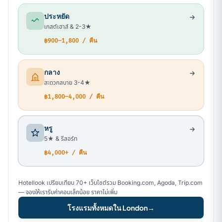
ประหยัด
เกสต์เฮาส์ & 2-3★
฿900–1,800 / คืน
กลาง
สะดวกสบาย 3-4★
฿1,800–4,000 / คืน
หรู
5★ & รีสอร์ท
฿4,000+ / คืน
Hotellook เปรียบเทียบ 70+ เว็บไซต์รวม Booking.com, Agoda, Trip.com
— จองให้เรารับค่าคอมเล็กน้อย ราคาไม่เพิ่ม
โรงแรมทั้งหมดใน London
→