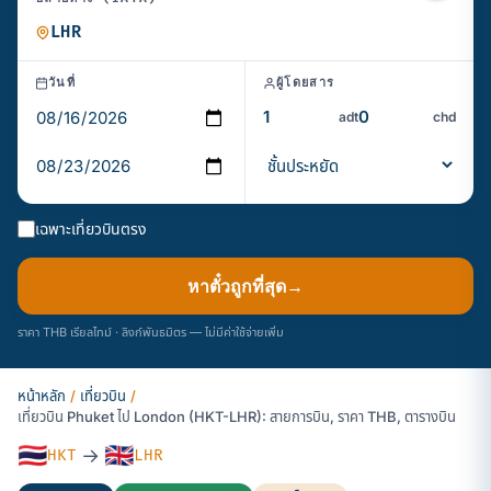
วันที่
ผู้โดยสาร
adt
chd
เฉพาะเที่ยวบินตรง
หาตั๋วถูกที่สุด
→
ราคา THB เรียลไทม์ · ลิงก์พันธมิตร — ไม่มีค่าใช้จ่ายเพิ่ม
หน้าหลัก
/
เที่ยวบิน
/
เที่ยวบิน Phuket ไป London (HKT-LHR): สายการบิน, ราคา THB, ตารางบิน
🇹🇭
🇬🇧
→
HKT
LHR