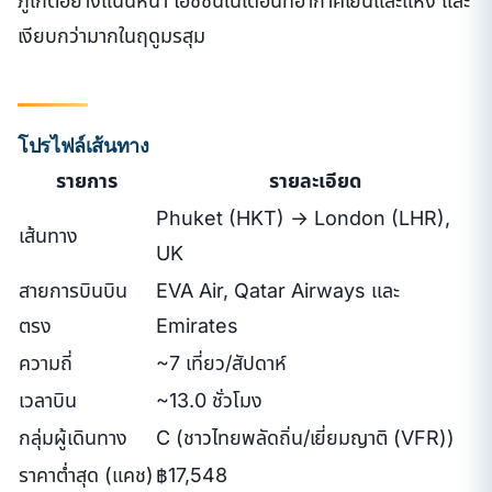
ภูเก็ตอย่างแน่นหนา ไฮซีซันในเดือนที่อากาศเย็นและแห้ง และ
เงียบกว่ามากในฤดูมรสุม
โปรไฟล์เส้นทาง
รายการ
รายละเอียด
Phuket (HKT) → London (LHR),
เส้นทาง
UK
สายการบินบิน
EVA Air, Qatar Airways และ
ตรง
Emirates
ความถี่
~7 เที่ยว/สัปดาห์
เวลาบิน
~13.0 ชั่วโมง
กลุ่มผู้เดินทาง
C (ชาวไทยพลัดถิ่น/เยี่ยมญาติ (VFR))
ราคาต่ำสุด (แคช)
฿17,548