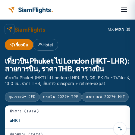
ข้ามไปยังเนื้อหา
SiamFlights
.
SiamFlights
MX
·
MXN
($)
เที่ยวบิน
Hotel
เที่ยวบิน Phuket ไป London (HKT-LHR):
สายการบิน, ราคา THB, ตารางบิน
เที่ยวบิน Phuket (HKT) ไป London (LHR): BR, QR, EK บิน ~7/สัปดาห์,
13.0 ชม. ราคา THB, เส้นทาง diaspora + retiree-expat
อุมเราะห์
→ JED
ตรุษจีน 2027
→ TPE
สงกรานต์ 2027
→ HKT
ต้นทาง (IATA)
ปลายทาง (IATA)