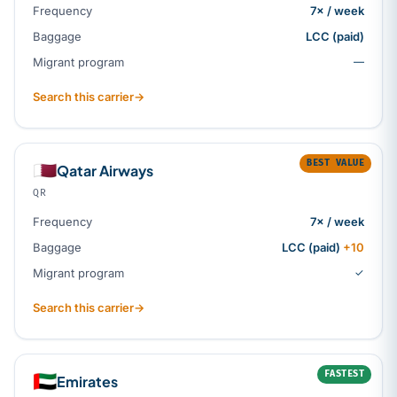
Frequency
7× / week
Baggage
LCC (paid)
Migrant program
—
Search this carrier
→
BEST VALUE
🇶🇦
Qatar Airways
QR
Frequency
7× / week
Baggage
LCC (paid)
+10
Migrant program
✓
Search this carrier
→
FASTEST
🇦🇪
Emirates