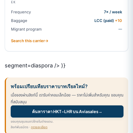
EK
Frequency
7× / week
Baggage
LCC (paid)
+10
Migrant program
—
Search this carrier
→
segment=diaspora /> )}
พร้อมเปรียบเทียบราคาบาทเรียลไทม์?
เมื่อจองผ่านลิงก์นี้ เรารับค่าคอมเล็กน้อย — ราคาไม่เพิ่มสำหรับคุณ ขอบคุณ
ที่สนับสนุน
ค้นหาราคา HKT–LHR บน Aviasales
→
ขอบคุณชุมชนชาวไทยในต่างแดน.
ลิงก์พันธมิตร ·
ดูรายละเอียด