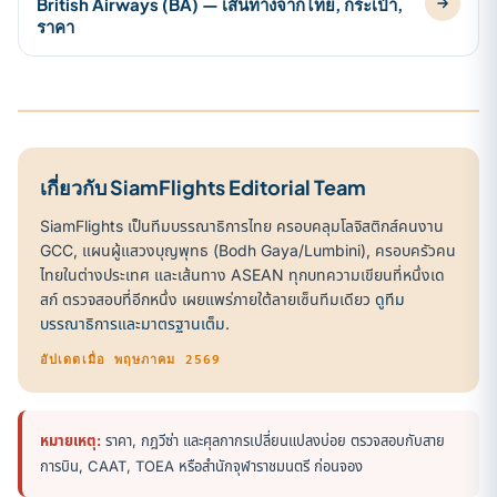
British Airways (BA) — เส้นทางจากไทย, กระเป๋า,
ราคา
เกี่ยวกับ SiamFlights Editorial Team
SiamFlights เป็นทีมบรรณาธิการไทย ครอบคลุมโลจิสติกส์คนงาน
GCC, แผนผู้แสวงบุญพุทธ (Bodh Gaya/Lumbini), ครอบครัวคน
ไทยในต่างประเทศ และเส้นทาง ASEAN ทุกบทความเขียนที่หนึ่งเด
สก์ ตรวจสอบที่อีกหนึ่ง เผยแพร่ภายใต้ลายเซ็นทีมเดียว
ดูทีม
บรรณาธิการและมาตรฐานเต็ม
.
อัปเดตเมื่อ พฤษภาคม 2569
หมายเหตุ:
ราคา, กฎวีซ่า และศุลกากรเปลี่ยนแปลงบ่อย ตรวจสอบกับสาย
การบิน, CAAT, TOEA หรือสำนักจุฬาราชมนตรี ก่อนจอง