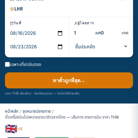
วันที่
ผู้โดยสาร
adt
chd
เฉพาะเที่ยวบินตรง
หาตั๋วถูกที่สุด
→
ราคา THB เรียลไทม์ · ลิงก์พันธมิตร — ไม่มีค่าใช้จ่ายเพิ่ม
หน้าหลัก
/
จุดหมายปลายทาง
/
ตั๋วเครื่องบินไปสหราชอาณาจักรจากไทย — เส้นทาง สายการบิน ราคา THB
🇬🇧
UK