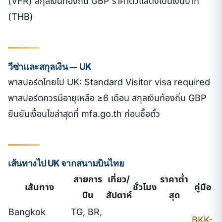
(VFR) สกุลเงินท้องถิ่น GBP ราคาตั๋วแสดงเป็นเงินบาท
(THB)
วีซ่าและสกุลเงิน — UK
พาสปอร์ตไทยไป UK: Standard Visitor visa required
พาสปอร์ตควรมีอายุเหลือ ≥6 เดือน สกุลเงินท้องถิ่น GBP
ยืนยันเงื่อนไขล่าสุดที่ mfa.go.th ก่อนซื้อตั๋ว
เส้นทางไป UK จากสนามบินไทย
สายการ
เที่ยว/
ราคาต่ำ
เส้นทาง
ชั่วโมง
คู่มือ
บิน
สัปดาห์
สุด
Bangkok
TG, BR,
BKK-