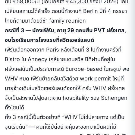
ต้น €58,000/ปี (เกินเกณฑ์ €45,300 ของปี 2026) โอม
เปลี่ยนสถานะได้สำเร็จ ตอนนี้ทำงานที่ Berlin ปีที่ 4 ภรรยา
ไทยก็ตามมาด้วยวีซ่า family reunion
กรณีที่ 3 — น้องเฟิร์น, อายุ 29 ตอนยื่น PVT ฝรั่งเศส,
จบโรงเรียนการโรงแรมที่สวิตเซอร์แลนด์
เฟิร์นเลือกออกจาก Paris หลังเดือนที่ 3 ไปทำงานครัวที่
Bistro ใน Annecy ใกล้ชายแดนสวิส ปีที่ผ่านที่อยู่ใน
ฝรั่งเศสนับเป็นประสบการณ์ Europe-based ในเรซูเม่ พอ
WHV หมด เฟิร์นย้ายกลับสวิสด้วย work permit ใหม่ที่
นายจ้างเดิมในสวิตเซอร์แลนด์ออกให้ ครับ WHV ฝรั่งเศส
จึงเป็นสะพานไปสู่ตลาดงาน hospitality ของ Schengen
ทั้งโซนได้
ทั้ง 3 กรณีนี้เป็นตัวอย่างที่ “WHV ไม่ใช่ปลายทาง แต่เป็น
จุดเริ่มต้น” — คนที่ใช้ปีนี้อย่างคุ้มจะออกมาเป็นคนที่มี