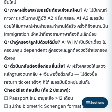
ยื่นใหม่
Q: ภาษาฝรั่งเศส/เยอรมันต้องเก่งแค่ไหน?
A: ไม่มีเกณฑ์
ทางการ แต่ในทางปฏิบัติ A2 ฝรั่งเศสและ A1-A2 เยอรมัน
ช่วยให้สัมภาษณ์ผ่านง่ายและทำงานได้จริง ครั้งที่ถึงสนามบิน
Immigration เจ้าหน้าที่อาจถามภาษาท้องถิ่นเล็กน้อย
Q: นำคู่ครอง/ลูกไปด้วยได้มั้ย?
A: WHV เป็นวีซ่าเดี่ยว ไม่
ครอบคลุม dependent คู่ครองและลูกต้องขอวีซ่าแยกของ
ตัวเอง
Q: ตั๋วบินกลับต้องซื้อก่อนยื่นมั้ย?
A: ฝรั่งเศสขอให้แสดง
หลักฐานเจตนากลับ + เงินพอซื้อตั๋วกลับ — ไม่ต้องซื้อ
return ticket จริงๆ ก็ได้ เยอรมันยืดหยุ่นเช่นกัน
Checklist ก่อนยื่น (ทั้ง 2 ประเทศ):
☐ Passport ใหม่ อายุเหลือ >12 เดือน
Sections
☐ รูปถ่าย biometric Schengen format 2 ใบ