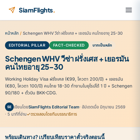
ข้ามไปยังเนื้อหา
SiamFlights
.
หน้าหลัก
/
Schengen WHV วีซ่า ฝรั่งเศส + เยอรมัน คนไทยอายุ 25-30
EDITORIAL PILLAR
FACT-CHECKED
บาทเป็นหลัก
Schengen WHV วีซ่า ฝรั่งเศส + เยอรมัน
คนไทยอายุ 25-30
Working Holiday Visa ฝรั่งเศส (€99, โควตา 200/ปี) + เยอรมัน
(€80, โควตา 100/ปี) คนไทย 18-30 ทำงานในยุโรปได้ 1 ปี + Schengen
90/180 + ตั๋วบิน BKK-CDG.
เขียนโดย
SiamFlights Editorial Team
· อัปเดตเมื่อ มิถุนายน 2569
SE
· 5 นาทีที่อ่าน
ตรวจสอบโดยทีมบรรณาธิการ
พร้อมเดินทาง? เปรียบเทียบราคาตั๋วจริงตอนนี้