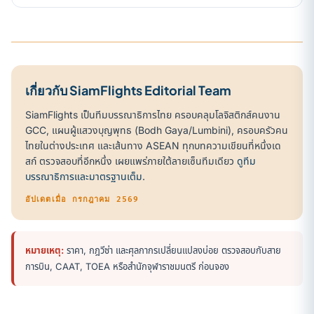
เกี่ยวกับ SiamFlights Editorial Team
SiamFlights เป็นทีมบรรณาธิการไทย ครอบคลุมโลจิสติกส์คนงาน
GCC, แผนผู้แสวงบุญพุทธ (Bodh Gaya/Lumbini), ครอบครัวคน
ไทยในต่างประเทศ และเส้นทาง ASEAN ทุกบทความเขียนที่หนึ่งเด
สก์ ตรวจสอบที่อีกหนึ่ง เผยแพร่ภายใต้ลายเซ็นทีมเดียว
ดูทีม
บรรณาธิการและมาตรฐานเต็ม
.
อัปเดตเมื่อ กรกฎาคม 2569
หมายเหตุ:
ราคา, กฎวีซ่า และศุลกากรเปลี่ยนแปลงบ่อย ตรวจสอบกับสาย
การบิน, CAAT, TOEA หรือสำนักจุฬาราชมนตรี ก่อนจอง