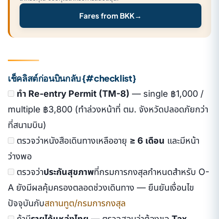
Fares from BKK
→
เช็คลิสต์ก่อนบินกลับ {#checklist}
ทำ Re-entry Permit (TM-8)
— single ฿1,000 /
multiple ฿3,800 (ทำล่วงหน้าที่ ตม. จังหวัดปลอดภัยกว่า
ที่สนามบิน)
ตรวจว่าหนังสือเดินทางเหลืออายุ
≥ 6 เดือน
และมีหน้า
ว่างพอ
ตรวจว่า
ประกันสุขภาพ
ที่กรมการกงสุลกำหนดสำหรับ O-
A ยังมีผลคุ้มครองตลอดช่วงเดินทาง — ยืนยันเงื่อนไข
ปัจจุบันกับ
สถานทูต/กรมการกงสุล
ถ้ามี
รายได้แหล่งไทย
— ตรวจสอบว่าต้องขอ
Tax