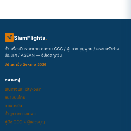
SiamFlights
.
ตั๋วเครื่องบินราคาบาท คนงาน GCC / ผู้แสวงบุญพุทธ / ครอบครัวต่าง
ประเทศ / ASEAN — อัปเดตทุกวัน
อัปเดตเมื่อ สิงหาคม 2026
หมวดหมู่
เส้นทางและ city-pair
สนามบินไทย
สายการบิน
ตั๋วถูกจากกรุงเทพฯ
คู่มือ GCC + ผู้แสวงบุญ