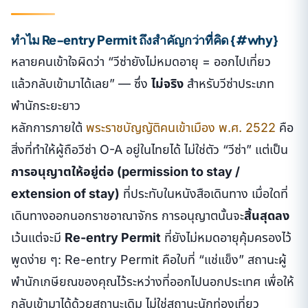
ทำไม Re-entry Permit ถึงสำคัญกว่าที่คิด {#why}
หลายคนเข้าใจผิดว่า “วีซ่ายังไม่หมดอายุ = ออกไปเที่ยว
แล้วกลับเข้ามาได้เลย” — ซึ่ง
ไม่จริง
สำหรับวีซ่าประเภท
พำนักระยะยาว
หลักการภายใต้
พระราชบัญญัติคนเข้าเมือง พ.ศ. 2522
คือ
สิ่งที่ทำให้ผู้ถือวีซ่า O-A อยู่ในไทยได้ ไม่ใช่ตัว “วีซ่า” แต่เป็น
การอนุญาตให้อยู่ต่อ (permission to stay /
extension of stay)
ที่ประทับในหนังสือเดินทาง เมื่อใดที่
เดินทางออกนอกราชอาณาจักร การอนุญาตนั้นจะ
สิ้นสุดลง
เว้นแต่จะมี
Re-entry Permit
ที่ยังไม่หมดอายุคุ้มครองไว้
พูดง่าย ๆ: Re-entry Permit คือใบที่ “แช่แข็ง” สถานะผู้
พำนักเกษียณของคุณไว้ระหว่างที่ออกไปนอกประเทศ เพื่อให้
กลับเข้ามาได้ด้วยสถานะเดิม ไม่ใช่สถานะนักท่องเที่ยว