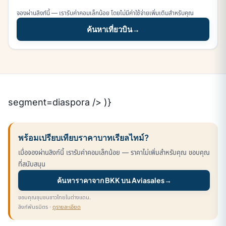
จองผ่านลิงก์นี้ — เรารับค่าคอมเล็กน้อย โดยไม่มีค่าใช้จ่ายเพิ่มเติมสำหรับคุณ
ค้นหาเที่ยวบิน
→
segment=diaspora /> )}
พร้อมเปรียบเทียบราคาบาทเรียลไทม์?
เมื่อจองผ่านลิงก์นี้ เรารับค่าคอมเล็กน้อย — ราคาไม่เพิ่มสำหรับคุณ ขอบคุณ
ที่สนับสนุน
ค้นหาราคาจาก BKK บน Aviasales
→
ขอบคุณชุมชนชาวไทยในต่างแดน.
ลิงก์พันธมิตร ·
ดูรายละเอียด