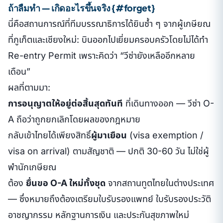
ถ้าลืมทำ — เกิดอะไรขึ้นจริง {#forget}
นี่คือสถานการณ์ที่ทีมบรรณาธิการได้ยินซ้ำ ๆ จากผู้เกษียณ
ที่ภูเก็ตและเชียงใหม่: บินออกไปเยี่ยมครอบครัวโดยไม่ได้ทำ
Re-entry Permit เพราะคิดว่า “วีซ่ายังเหลืออีกหลาย
เดือน”
ผลที่ตามมา:
การอนุญาตให้อยู่ต่อสิ้นสุดทันที
ที่เดินทางออก — วีซ่า O-
A ถือว่าถูกยกเลิกโดยผลของกฎหมาย
กลับเข้าไทยได้เพียงสิทธิ์
ผู้มาเยือน
(visa exemption /
visa on arrival) ตามสัญชาติ — ปกติ 30-60 วัน ไม่ใช่ผู้
พำนักเกษียณ
ต้อง
ยื่นขอ O-A ใหม่ทั้งชุด
จากสถานทูตไทยในต่างประเทศ
— ซึ่งหมายถึงต้องเตรียมใบรับรองแพทย์ ใบรับรองประวัติ
อาชญากรรม หลักฐานการเงิน และประกันสุขภาพใหม่