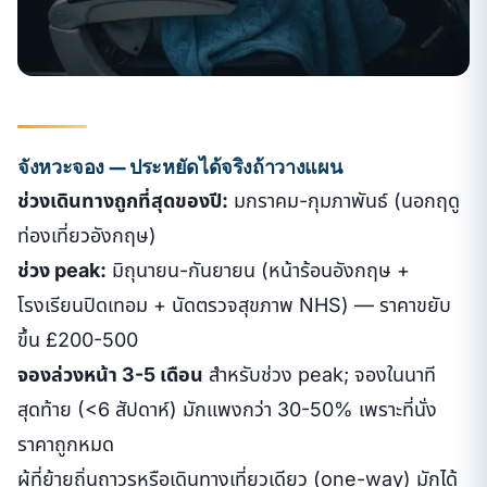
จังหวะจอง — ประหยัดได้จริงถ้าวางแผน
ช่วงเดินทางถูกที่สุดของปี:
มกราคม-กุมภาพันธ์ (นอกฤดู
ท่องเที่ยวอังกฤษ)
ช่วง peak:
มิถุนายน-กันยายน (หน้าร้อนอังกฤษ +
โรงเรียนปิดเทอม + นัดตรวจสุขภาพ NHS) — ราคาขยับ
ขึ้น £200-500
จองล่วงหน้า 3-5 เดือน
สำหรับช่วง peak; จองในนาที
สุดท้าย (<6 สัปดาห์) มักแพงกว่า 30-50% เพราะที่นั่ง
ราคาถูกหมด
ผู้ที่ย้ายถิ่นถาวรหรือเดินทางเที่ยวเดียว (one-way) มักได้