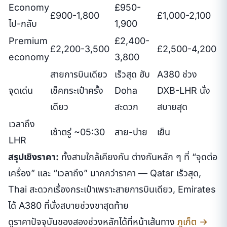
Economy
£950-
£900-1,800
£1,000-2,100
ไป-กลับ
1,900
Premium
£2,400-
£2,200-3,500
£2,500-4,200
economy
3,800
สายการบินเดียว
เร็วสุด ฮับ
A380 ช่วง
จุดเด่น
เช็คกระเป๋าครั้ง
Doha
DXB-LHR นั่ง
เดียว
สะดวก
สบายสุด
เวลาถึง
เช้าตรู่ ~05:30
สาย-บ่าย
เย็น
LHR
สรุปเชิงราคา:
ทั้งสามใกล้เคียงกัน ต่างกันหลัก ๆ ที่ “จุดต่อ
เครื่อง” และ “เวลาถึง” มากกว่าราคา — Qatar เร็วสุด,
Thai สะดวกเรื่องกระเป๋าเพราะสายการบินเดียว, Emirates
ได้ A380 ที่นั่งสบายช่วงขาสุดท้าย
ดูราคาปัจจุบันของสองช่วงหลักได้ที่หน้าเส้นทาง
ภูเก็ต →