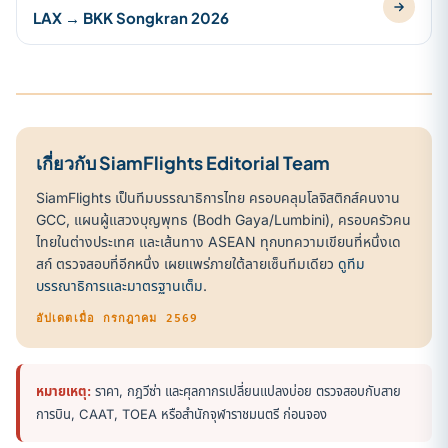
LAX → BKK Songkran 2026
เกี่ยวกับ SiamFlights Editorial Team
SiamFlights เป็นทีมบรรณาธิการไทย ครอบคลุมโลจิสติกส์คนงาน
GCC, แผนผู้แสวงบุญพุทธ (Bodh Gaya/Lumbini), ครอบครัวคน
ไทยในต่างประเทศ และเส้นทาง ASEAN ทุกบทความเขียนที่หนึ่งเด
สก์ ตรวจสอบที่อีกหนึ่ง เผยแพร่ภายใต้ลายเซ็นทีมเดียว
ดูทีม
บรรณาธิการและมาตรฐานเต็ม
.
อัปเดตเมื่อ กรกฎาคม 2569
หมายเหตุ:
ราคา, กฎวีซ่า และศุลกากรเปลี่ยนแปลงบ่อย ตรวจสอบกับสาย
การบิน, CAAT, TOEA หรือสำนักจุฬาราชมนตรี ก่อนจอง