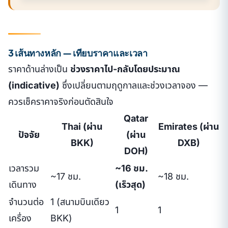
3 เส้นทางหลัก — เทียบราคาและเวลา
ราคาด้านล่างเป็น
ช่วงราคาไป-กลับโดยประมาณ
(indicative)
ซึ่งเปลี่ยนตามฤดูกาลและช่วงเวลาจอง —
ควรเช็คราคาจริงก่อนตัดสินใจ
Qatar
Thai (ผ่าน
Emirates (ผ่าน
ปัจจัย
(ผ่าน
BKK)
DXB)
DOH)
เวลารวม
~16 ชม.
~17 ชม.
~18 ชม.
เดินทาง
(เร็วสุด)
จำนวนต่อ
1 (สนามบินเดียว
1
1
เครื่อง
BKK)