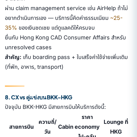
ผ่าน claim management service เช่น AirHelp ถ้าไม่
อยากดำเนินการเอง — บริการนี้คิดค่าธรรมเนียม
~25-
35%
ของเงินชดเชย แต่ดูแลคดีให้ครบจบ
ยื่นกับ Hong Kong CAD Consumer Affairs สำหรับ
unresolved cases
สำคัญ:
เก็บ boarding pass + ใบเสร็จค่าใช้จ่ายเพิ่มเติม
(ที่พัก, อาหาร, transport)
8. CX vs คู่แข่งบน BKK-HKG
ปัจจุบัน BKK-HKG มีสายการบินให้บริการดังนี้:
ราคา
ความถี่/
Lounge ที่
สายการบิน
Cabin
economy
วัน
HKG
ไป-กลับ