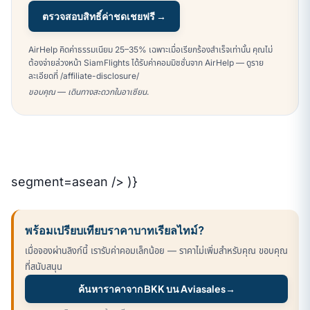
ตรวจสอบสิทธิ์ค่าชดเชยฟรี →
AirHelp คิดค่าธรรมเนียม 25–35% เฉพาะเมื่อเรียกร้องสำเร็จเท่านั้น คุณไม่
ต้องจ่ายล่วงหน้า SiamFlights ได้รับค่าคอมมิชชั่นจาก AirHelp — ดูราย
ละเอียดที่ /affiliate-disclosure/
ขอบคุณ — เดินทางสะดวกในอาเซียน.
segment=asean /> )}
พร้อมเปรียบเทียบราคาบาทเรียลไทม์?
เมื่อจองผ่านลิงก์นี้ เรารับค่าคอมเล็กน้อย — ราคาไม่เพิ่มสำหรับคุณ ขอบคุณ
ที่สนับสนุน
ค้นหาราคาจาก BKK บน Aviasales
→